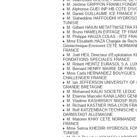
M. Jérôme GRIPPON FRANKI FONDA
M. Alphonse GUEI INP-HB COTE D’IV
M. Daniel GUILLAUME ICE FRANCE 
M. Slaheddine HAFFOUDHI HYDROS
TUNISIE
M. Gilbert HAIUN METATTM/SETRA 
M. Bruno HAMELIN EIFFAGE TP FR
M. Philippe HAUZA COLAS - RTE FR
Mme Elisabeth HAZA Chargée de Rech
Géotechnique-Environnt CETE NORMA
FRANCE
M. Joël HEIL Directeur d’Exploitation
FONDATIONS SPECIALES FRANCE
M. Robert HEINTZ EURASOL S.A. 
M. Bernard HENRY MAIRIE DE PARI
Mme Carla HERNANDEZ BOUYGUES T
CHALLENGER FRANCE
M. Ian JEFFERSON UNIVERSITY OF
GRANDE BRETAGNE
M. Mohamed KALAI SOCIETE LEDUC
M. Etienne Marcelin KANA LABO G
M. Vladimir KASHIRSKIY NIIOSP RU
M. Richard KASTNER INSA LYON FR
M. Rolf KATZENBACH TECHNISCHE 
DARMSTADT ALLEMAGNE
M. Matoren KHAY CETE NORMANDIE
FRANCE
Mme Selma KHEDIRI HYDROSOL FO
TUNISIE