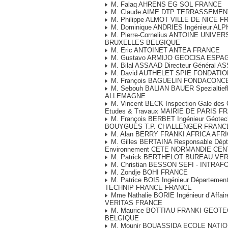
M. Falaq AHRENS EG SOL FRANCE
M. Claude AIME DTP TERRASSEME
M. Philippe ALMOT VILLE DE NICE 
M. Dominique ANDRIES Ingénieur A
M. Pierre-Cornelius ANTOINE UNIVER
BRUXELLES BELGIQUE
M. Eric ANTOINET ANTEA FRANCE
M. Gustavo ARMIJO GEOCISA ESPA
M. Bilal ASSAAD Directeur Général 
M. David AUTHELET SPIE FONDATI
M. François BAGUELIN FONDACONC
M. Sebouh BALIAN BAUER Spezialtie
ALLEMAGNE
M. Vincent BECK Inspection Gale des Ca
Etudes & Travaux MAIRIE DE PARIS F
M. François BERBET Ingénieur Géotec
BOUYGUES T.P. CHALLENGER FRANC
M. Alan BERRY FRANKI AFRICA AFR
M. Gilles BERTAINA Responsable Dépt
Environnement CETE NORMANDIE CE
M. Patrick BERTHELOT BUREAU VE
M. Christian BESSON SEFI - INTRA
M. Zondje BOHI FRANCE
M. Patrice BOIS Ingénieur Département
TECHNIP FRANCE FRANCE
Mme Nathalie BORIE Ingénieur d’Affa
VERITAS FRANCE
M. Maurice BOTTIAU FRANKI GEOTE
BELGIQUE
M. Mounir BOUASSIDA ECOLE NATI