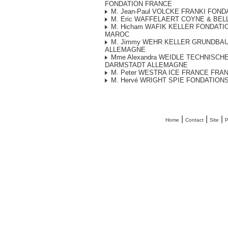
FONDATION FRANCE
M. Jean-Paul VOLCKE FRANKI FON
M. Eric WAFFELAERT COYNE & BEL
M. Hicham WAFIK KELLER FONDATI
MAROC
M. Jimmy WEHR KELLER GRUNDBA
ALLEMAGNE
Mme Alexandra WEIDLE TECHNISCH
DARMSTADT ALLEMAGNE
M. Peter WESTRA ICE FRANCE FRA
M. Hervé WRIGHT SPIE FONDATION
|
|
|
Home
Contact
Site
P