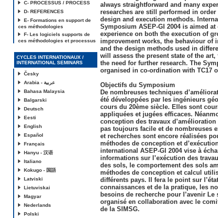
C- PROCESSUS / PROCESS
always straightforward and many expe
researches are still performed in order
D- REFERENCES
design and execution methods. Interna
E- Formations en support de
Symposium ASEP-GI 2004 is aimed at
ces méthodologies
experience on both the execution of g
F- Les logiciels supports de
improvement works, the behaviour of
ces méthodologies et processus
and the design methods used in differen
will assess the present state of the art
CYCLES INTERNATIONAUX /
the need for further research. The Sy
INTERNATIONAL SEMINARS
organised in co-ordination with TC17 
Česky
Arabia - عربية
Objectifs du Symposium
Bahasa Malaysia
De nombreuses techniques d’améliorat
été développées par les ingénieurs gé
Balgarski
cours du 20ème siècle. Elles sont co
Deutsch
appliquées et jugées efficaces. Néanmo
Eesti
conception des travaux d’amélioration 
English
pas toujours facile et de nombreuses 
Español
et recherches sont encore réalisées po
méthodes de conception et d’exécuti
Français
international ASEP-GI 2004 vise à éch
Hanyu - 汉语
informations sur l’exécution des trava
Italiano
des sols, le comportement des sols amé
Kokugo - 国語
méthodes de conception et calcul utili
Latviski
différents pays. Il fera le point sur l’ét
connaissances et de la pratique, les no
Lietuviskai
besoins de recherche pour l’avenir L
Magyar
organisé en collaboration avec le comi
Nederlands
de la SIMSG.
Polski