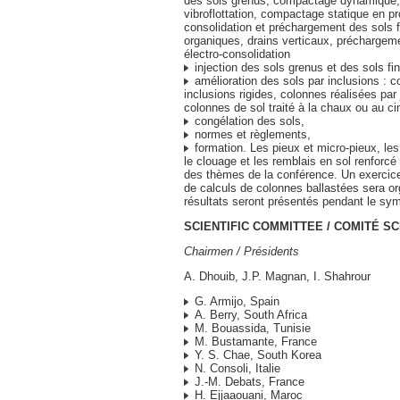
des sols grenus, compactage dynamique, 
vibroflottation, compactage statique en pr
consolidation et préchargement des sols f
organiques, drains verticaux, préchargeme
électro-consolidation
injection des sols grenus et des sols fin
amélioration des sols par inclusions : c
inclusions rigides, colonnes réalisées par 
colonnes de sol traité à la chaux ou au c
congélation des sols,
normes et règlements,
formation. Les pieux et micro-pieux, le
le clouage et les remblais en sol renforcé 
des thèmes de la conférence. Un exercic
de calculs de colonnes ballastées sera or
résultats seront présentés pendant le sy
SCIENTIFIC COMMITTEE / COMITÉ SC
Chairmen / Présidents
A. Dhouib, J.P. Magnan, I. Shahrour
G. Armijo, Spain
A. Berry, South Africa
M. Bouassida, Tunisie
M. Bustamante, France
Y. S. Chae, South Korea
N. Consoli, Italie
J.-M. Debats, France
H. Ejjaaouani, Maroc