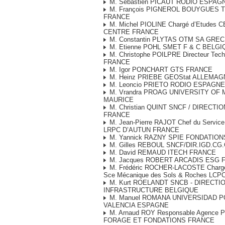
M. Sébastien PICAUT RODIO ESPAG
M. François PIGNEROL BOUYGUES T
FRANCE
M. Michel PIOLINE Chargé d’Etudes
CENTRE FRANCE
M. Constantin PLYTAS OTM SA GRE
M. Etienne POHL SMET F & C BELG
M. Christophe POILPRE Directeur Tec
FRANCE
M. Igor PONCHART GTS FRANCE
M. Heinz PRIEBE GEOStat ALLEMAG
M. Leoncio PRIETO RODIO ESPAGNE
M. Vrandra PROAG UNIVERSITY OF 
MAURICE
M. Christian QUINT SNCF / DIRECTI
FRANCE
M. Jean-Pierre RAJOT Chef du Service
LRPC D’AUTUN FRANCE
M. Yannick RAZNY SPIE FONDATIO
M. Gilles REBOUL SNCF/DIR.IGD.CG
M. David REMAUD ITECH FRANCE
M. Jacques ROBERT ARCADIS ESG 
M. Frédéric ROCHER-LACOSTE Chargé
Sce Mécanique des Sols & Roches LC
M. Kurt ROELANDT SNCB - DIRECTI
INFRASTRUCTURE BELGIQUE
M. Manuel ROMANA UNIVERSIDAD P
VALENCIA ESPAGNE
M. Arnaud ROY Responsable Agence Pa
FORAGE ET FONDATIONS FRANCE