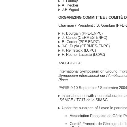
J. Launay
A. Pecker
J.P Piguet
ORGANIZING COMMITTEE / COMITÉ 
Chairman / Président : B. Gambini (PFE
F. Bourgain (PFE-ENPC)
J. Canou (CERMES-ENPC)
E. Carrier (PFE-ENPC)
J-C. Dupla (CERMES-ENPC)
P. Reiffsteck (LCPC)
F. Rocher-Lacoste (LCPC)
ASEP-GI 2004
International Symposium on Ground Impr
Symposium international sur l’Améliorati
Place
PARIS 9-10 September / Septembre 2004
in collaboration with / en collaboration 
ISSMGE / TC17 de la SIMSG
Under the auspices of / avec le parrain
Association Française de Génie P
Comité Français de Géologie de l’I