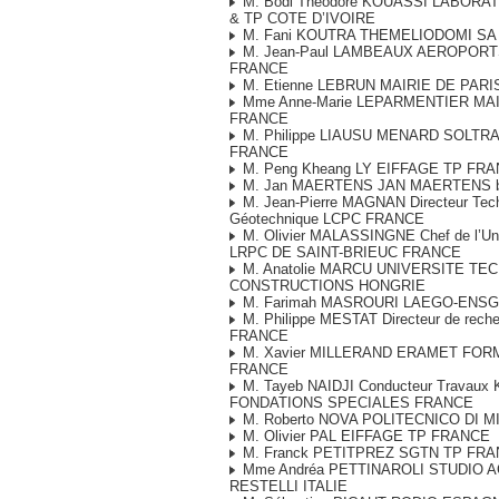
M. Bodi Théodore KOUASSI LABORA
& TP COTE D’IVOIRE
M. Fani KOUTRA THEMELIODOMI S
M. Jean-Paul LAMBEAUX AEROPORT
FRANCE
M. Etienne LEBRUN MAIRIE DE PAR
Mme Anne-Marie LEPARMENTIER MAI
FRANCE
M. Philippe LIAUSU MENARD SOLTR
FRANCE
M. Peng Kheang LY EIFFAGE TP FR
M. Jan MAERTENS JAN MAERTENS 
M. Jean-Pierre MAGNAN Directeur Tec
Géotechnique LCPC FRANCE
M. Olivier MALASSINGNE Chef de l’Un
LRPC DE SAINT-BRIEUC FRANCE
M. Anatolie MARCU UNIVERSITE TE
CONSTRUCTIONS HONGRIE
M. Farimah MASROURI LAEGO-ENS
M. Philippe MESTAT Directeur de rech
FRANCE
M. Xavier MILLERAND ERAMET FO
FRANCE
M. Tayeb NAIDJI Conducteur Travaux
FONDATIONS SPECIALES FRANCE
M. Roberto NOVA POLITECNICO DI M
M. Olivier PAL EIFFAGE TP FRANCE
M. Franck PETITPREZ SGTN TP FR
Mme Andréa PETTINAROLI STUDIO A
RESTELLI ITALIE