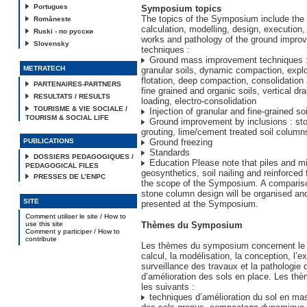
Portugues
Symposium topics
The topics of the Symposium include the 
Româneste
calculation, modelling, design, execution,
Ruski - по русски
works and pathology of the ground impro
Slovensky
techniques :
Ground mass improvement techniques : 
METRATECH
granular soils, dynamic compaction, explo
flotation, deep compaction, consolidation
PARTENAIRES-PARTNERS
fine grained and organic soils, vertical d
RESULTATS / RESULTS
loading, electro-consolidation
TOURISME & VIE SOCIALE /
Injection of granular and fine-grained soi
TOURISM & SOCIAL LIFE
Ground improvement by inclusions : sto
grouting, lime/cement treated soil column
PUBLICATIONS
Ground freezing
Standards
DOSSIERS PEDAGOGIQUES /
Education Please note that piles and mi
PEDAGOGICAL FILES
geosynthetics, soil nailing and reinforced f
PRESSES DE L’ENPC
the scope of the Symposium. A comparis
stone column design will be organised and 
SITE
presented at the Symposium.
Comment utiliser le site / How to
use this site
Thèmes du Symposium
Comment y participer / How to
contribute
Les thèmes du symposium concernent le
calcul, la modélisation, la conception, l’ex
surveillance des travaux et la pathologie
d’amélioration des sols en place. Les th
les suivants :
techniques d’amélioration du sol en mas