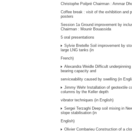
Christophe Poilpré Chairman : Ammar Dh
Coffee break : visit of the exhibition and 
posters
Session 1a Ground improvement by inclu
Chairman : Mounir Bouassida
5 oral presentations
Sylvie Bretelle Soil improvement by st
large LNG tanks (in
French)
Alexandra Weidle Difficult underpinning 
bearing capacity and
serviceability caused by swelling (in Engl
Jimmy Wehr Installation of geotextile c
columns by the Keller depth
vibrator techniques (in English)
Sergei Terzaghi Deep soil mixing in New
slope stabilisation (in
English)
Olivier Combarieu Construction of a clo