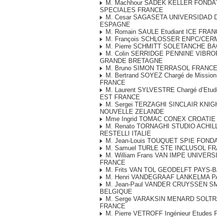
M. Machhour SADEK KELLER FONDA
SPECIALES FRANCE
M. Cesar SAGASETA UNIVERSIDAD 
ESPAGNE
M. Romain SAULE Etudiant ICE FRA
M. François SCHLOSSER ENPC/CE
M. Pierre SCHMITT SOLETANCHE B
M. Colin SERRIDGE PENNINE VIBRO
GRANDE BRETAGNE
M. Bruno SIMON TERRASOL FRANC
M. Bertrand SOYEZ Chargé de Missi
FRANCE
M. Laurent SYLVESTRE Chargé d’Etu
EST FRANCE
M. Sergei TERZAGHI SINCLAIR KNI
NOUVELLE ZELANDE
Mme Ingrid TOMAC CONEX CROATIE
M. Renato TORNAGHI STUDIO ACHIL
RESTELLI ITALIE
M. Jean-Louis TOUQUET SPIE FON
M. Samuel TURLE STE INCLUSOL F
M. William Frans VAN IMPE UNIVER
FRANCE
M. Frits VAN TOL GEODELFT PAYS-
M. Henri VANDEGRAAF LANKELMA P
M. Jean-Paul VANDER CRUYSSEN SM
BELGIQUE
M. Serge VARAKSIN MENARD SOLT
FRANCE
M. Pierre VETROFF Ingénieur Etudes