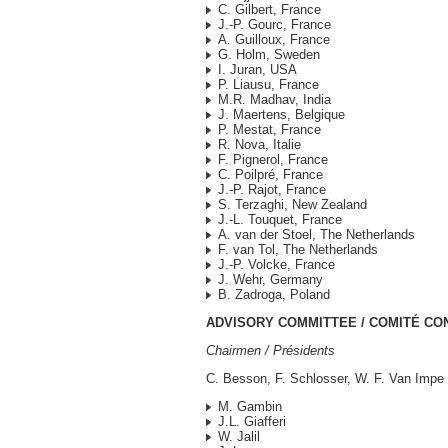
C. Gilbert, France
J.-P. Gourc, France
A. Guilloux, France
G. Holm, Sweden
I. Juran, USA
P. Liausu, France
M.R. Madhav, India
J. Maertens, Belgique
P. Mestat, France
R. Nova, Italie
F. Pignerol, France
C. Poilpré, France
J.-P. Rajot, France
S. Terzaghi, New Zealand
J.-L. Touquet, France
A. van der Stoel, The Netherlands
F. van Tol, The Netherlands
J.-P. Volcke, France
J. Wehr, Germany
B. Zadroga, Poland
ADVISORY COMMITTEE / COMITÉ CO
Chairmen / Présidents
C. Besson, F. Schlosser, W. F. Van Impe
M. Gambin
J.L. Giafferi
W. Jalil