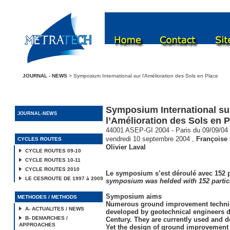
JOURNAL - NEWS
> Symposium International sur l’Amélioration des Sols en Place
Symposium International su
JOURNAL-NEWS
l’Amélioration des Sols en 
44001 ASEP-GI 2004 - Paris du 09/09/04 
vendredi 10 septembre 2004
,
Françoise
CYCLES ROUTES
Olivier Laval
CYCLE ROUTES 09-10
CYCLE ROUTES 10-11
CYCLE ROUTES 2010
Le symposium s’est déroulé avec 152 p
LE CESROUTE DE 1997 à 2009
symposium was helded with 152 partic
Symposium aims
METHODES / METHODS
Numerous ground improvement techni
A- ACTUALITES / NEWS
developed by geotechnical engineers d
B- DEMARCHES /
Century. They are currently used and d
APPROACHES
Yet the design of ground improvement 