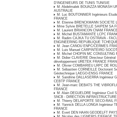
D’INGENIEURS DE TUNIS TUNISIE
M. Abdelmalek BOUAZZA MONASH U
AUSTRALIE
M. Luc BOUTONNIER Ingénieurs Et
FRANCE
M. Etienne BRENCKMANN SOCIETE
Mme Sylvie BRETELLE SAIPEM SA 
M. Laurent BRIANCON CNAM FRANC
M. Michel BUSTAMANTE LCPC FRAN
M. Radim CAJKA TU OSTRAVA - FACU
ENGINEERING REPUBLIQUE TCHEQU
M. Jean CANOU ENPC/CERMES FRA
M. Luis Manuel CARPINTEIRO SOC
M. Michel CHOPIN MC CONSULTING
M. Didier CLAVERIE Directeur Général 
développement URETEK FRANCE FRA
M. Olivier COMBARIEU LRPC DE R
M. Sébastien CORNEILLE Doctorant Se
Géotechnique LAEGO-ENSG FRANCE
M. Sandrine DALLASERRA Ingénieur Gé
CEBTP FRANCE
M. Jean-marc DEBATS THE VIBROF
FRANCE
M. Alain DEGUELDRE Ingénieur Civil S
SNCB - DIRECTION INFRASTRUCTURE
M. Thierry DELAPORTE SECO-RAIL 
M. Yannick DELLA LONGA Ingénieur
FRANCE
M. Evert DEN HAAN GEODELFT PAY
M. Nicolas des LIGNERIS EIFFAGE 