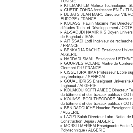
TUNISIE
KHEMAKHEM Mehrez Technologue ISET
GUETIF ZOHRA Assistante ENIT / TUN
DEBATS JEAN MARC Directeur VIBR
EUROPE / FRANCE
KOUASSI Paulin Maxime Yao Directeur 
d’études Tech. et Développement / COT
AL-SAOUDI NAMIR K.S Doyen Universit
de Baghdad / IRAK
AIT SSADI Lotfi Ingénieur de recherc
/ FRANCE
BENKADJA RACHID Enseignant Universi
ALGERIE
HADDADI SMAIL Enseignant USTHB/
GOURVES ROLAND Maître de Confére
Clermont Fd / FRANCE
CISSE IBRAHIMA Professeur Ecole sup
polytechnique / SENEGAL
GOUAL IDRISS Enseignant Université Am
Laghouat / ALGERIE
KOUAKOU KOFFI AMEDE Directeur Tech
du bâtiment et des travaux publics / CO
KOUASSI BODI THEODORE Directeur Gé
du bâtiment et des travaux publics / CO
BEN DADOUCHE Houcine Enseignant Uni
/ ALGERIE
LAZIZI Salah Directeur Labo. Natio. de l’
Construction Bejaia / ALGERIE
MORSLI MERIEM Enseignante Ecole Na
Polytechnique / ALGERIE