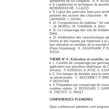
gonflement de sol compacté : N. K. AL
8- Liquéfaction et techniques de densific
BENDADOUCHE, S.LAZIZI
9- L’ajout des particules fines pour amél
portante des assises des chaussées : M
LAKHDARI, I. GOUAL
10- Comportement du matériau " tuf calc
" : M. MORSLI, M. CHARRAK, A. BALI
11- Le compactage des sols de fondati
DHIA
12. Amélioration des caractéristiques g
limons et des marnes par traitement à la
leur utilisation en remblais de la nouvelle
(Paris-Strasbourg) : K. ZAGHOUANI, P. 
AISSA
THEME N° 4 : Exécution et contrôle, no
1- Contrôle de compactage par gammade
application aux graveleux latéritiques 
d’Ivoire) : P. KOUASSI, A. ATSE, A. ES
2- Une banque de données pour le cont
au pénétromètre : C. BACONNET, P. B
P. MOUSTAN
3- Préparation par compactage de massi
modèles réduits : K. BOUSSAID, J. GA
N. THETIOT, G. RAULT
CONFERENCES PLENIERES
Deux conférences plénières sont program