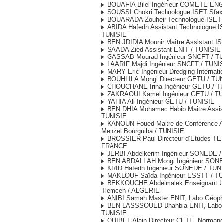
BOUAFIA Bilel Ingénieur COMETE ENG
SOUSSI Chokri Technologue ISET Sfax
BOUARADA Zouheir Technologue ISET 
ABIDA Hafedh Assistant Technologue I
TUNISIE
BEN JDIDIA Mounir Maître Assistant I
SAADA Zied Assistant ENIT / TUNISIE
GASSAB Mourad Ingénieur SNCFT / T
LAARIF Majdi Ingénieur SNCFT / TUNI
MARY Eric Ingénieur Dredging Internat
BOUHLILA Mongi Directeur GETU / TU
CHOUCHANE Irina Ingénieur GETU / T
ZAKRAOUI Kamel Ingénieur GETU / T
YAHIA Ali Ingénieur GETU / TUNISIE
BEN DHIA Mohamed Habib Maitre Assis
TUNISIE
KANOUN Foued Maitre de Conférence 
Menzel Bourguiba / TUNISIE
BROSSIER Paul Directeur d’Etudes T
FRANCE
JERBI Abdelkerim Ingénieur SONEDE 
BEN ABDALLAH Mongi Ingénieur SONE
KRID Hafedh Ingénieur SONEDE / TUN
MAKLOUF Saïda Ingénieur ESSTT / T
BEKKOUCHE Abdelmalek Enseignant Un
Tlemcen / ALGERIE
ANIBI Samah Master ENIT, Labo Géoph
BEN LASSSOUED Dhahbia ENIT, Labo 
TUNISIE
QUIBEL Alain Directeur CETE, Norman