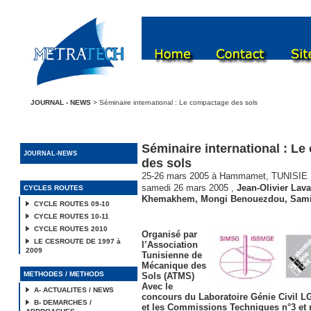
JOURNAL - NEWS
> Séminaire international : Le compactage des sols
Séminaire international : L
JOURNAL-NEWS
des sols
25-26 mars 2005 à Hammamet, TUNISIE
samedi 26 mars 2005
,
Jean-Olivier Lava
CYCLES ROUTES
Khemakhem
,
Mongi Benouezdou
,
Sami
CYCLE ROUTES 09-10
CYCLE ROUTES 10-11
CYCLE ROUTES 2010
Organisé par
LE CESROUTE DE 1997 à
l’Association
2009
Tunisienne de
Mécanique des
METHODES / METHODS
Sols (ATMS)
Avec le
A- ACTUALITES / NEWS
concours du Laboratoire Génie Civil L
B- DEMARCHES /
et les Commissions Techniques n°3 et n