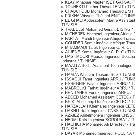
KLAY Mnaouar Master ISET GAFSA / 
TOUNEKTI Fakher Thésard ENIT / TUN
CHABCHOUB Mohamed Thésard ENIT 
FRIKHA Wissem Thésard ENIT / TUNI
EL GHALI Abdessalem Maître Assistant 
TUNISIE
TRABELSI Mohamed Gérant BISING / 
M’CHEREK Hachemi Ingénieur Afrique 
FARHAT Mahdi Ingénieur Afrique Trava
GOUIDER Samir Ingénieur Afrique Trav
MHAMMADI Tarek Ingénieur C. R. C / 
ALJENE Kamel Ingénieur C. R. C / TU
DAGHMOURI Mourad Ingénieur Bouch
Industrie / TUNISIE
MAALLA Bedis Assistant Technologue I
TUNISIE
HAMZA Wassim Thésard Sfax / TUNIS
ISSAOUI Taher Ingénieur ARRU / TUNI
ESSEGHIR Faycel Ingénieur ARRU / T
MABROUKI Farhat Ingénieur ARRU / T
BEN TAHER Faouzi Ingénieur ARRU / 
ADDED Mohamed Assistant CETEC / 
BRIKI Abdelmajid Ingénieur CETEC / T
HARZALLAH Khemaîes Ingénieur CETE
DAKHLI Rafik Ingénieur CNSS / TUNIS
AZAIEZ Abdelmonem Ingénieur CNSS /
HERMI Kaïs Ingénieur SOROUBAT / T
HACHICHA Mohamed Ali Directeur - T
TUNISIE
BAYAR Mohamed Ingénieur POULINA /