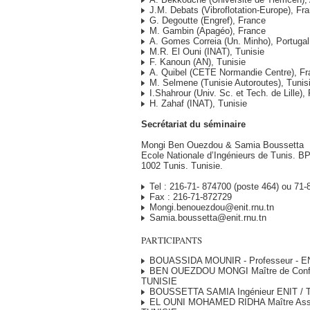
J.M. Debats (Vibroflotation-Europe), Fr
G. Degoutte (Engref), France
M. Gambin (Apagéo), France
A. Gomes Correia (Un. Minho), Portugal
M.R. El Ouni (INAT), Tunisie
F. Kanoun (AN), Tunisie
A. Quibel (CETE Normandie Centre), Fr
M. Selmene (Tunisie Autoroutes), Tunis
I.Shahrour (Univ. Sc. et Tech. de Lille),
H. Zahaf (INAT), Tunisie
Secrétariat du séminaire
Mongi Ben Ouezdou & Samia Boussetta
Ecole Nationale d’Ingénieurs de Tunis. BP
1002 Tunis. Tunisie.
Tel : 216-71- 874700 (poste 464) ou 71
Fax : 216-71-872729
Mongi.benouezdou@enit.rnu.tn
Samia.boussetta@enit.rnu.tn
PARTICIPANTS
BOUASSIDA MOUNIR - Professeur - EN
BEN OUEZDOU MONGI Maître de Confé
TUNISIE
BOUSSETTA SAMIA Ingénieur ENIT / 
EL OUNI MOHAMED RIDHA Maître Assis