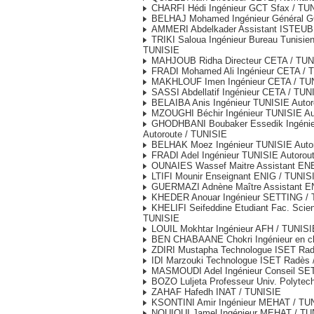
CHARFI Hédi Ingénieur GCT Sfax / TU
BELHAJ Mohamed Ingénieur Général G
AMMERI Abdelkader Assistant ISTEUB
TRIKI Saloua Ingénieur Bureau Tunisien
TUNISIE
MAHJOUB Ridha Directeur CETA / TUN
FRADI Mohamed Ali Ingénieur CETA / 
MAKHLOUF Imen Ingénieur CETA / TU
SASSI Abdellatif Ingénieur CETA / TUN
BELAIBA Anis Ingénieur TUNISIE Autor
MZOUGHI Béchir Ingénieur TUNISIE Au
GHODHBANI Boubaker Essedik Ingénie
Autoroute / TUNISIE
BELHAK Moez Ingénieur TUNISIE Autor
FRADI Adel Ingénieur TUNISIE Autorou
OUNAIES Wassef Maitre Assistant EN
LTIFI Mounir Enseignant ENIG / TUNIS
GUERMAZI Adnène Maître Assistant E
KHEDER Anouar Ingénieur SETTING / 
KHELIFI Seifeddine Etudiant Fac. Scien
TUNISIE
LOUIL Mokhtar Ingénieur AFH / TUNISI
BEN CHABAANE Chokri Ingénieur en c
ZDIRI Mustapha Technologue ISET Rad
IDI Marzouki Technologue ISET Radès 
MASMOUDI Adel Ingénieur Conseil SETI
BOZO Luljeta Professeur Univ. Polytec
ZAHAF Hafedh INAT / TUNISIE
KSONTINI Amir Ingénieur MEHAT / TU
NOUIOUI Jamel Ingénieur MEHAT / TU