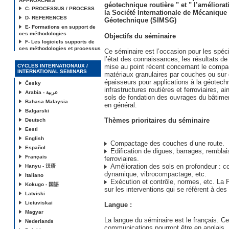
APPROACHES
géotechnique routière " et " l’améliorat
C- PROCESSUS / PROCESS
la Société Internationale de Mécanique 
D- REFERENCES
Géotechnique (SIMSG)
E- Formations en support de
ces méthodologies
Objectifs du séminaire
F- Les logiciels supports de
ces méthodologies et processus
Ce séminaire est l’occasion pour les spéc
l’état des connaissances, les résultats de
CYCLES INTERNATIONAUX /
mise au point récent concernant le compa
INTERNATIONAL SEMINARS
matériaux granulaires par couches ou sur
épaisseurs pour applications à la géotechn
Česky
infrastructures routières et ferroviaires, ai
Arabia - عربية
sols de fondation des ouvrages du bâtiment
Bahasa Malaysia
en général.
Balgarski
Thèmes prioritaires du séminaire
Deutsch
Eesti
English
Compactage des couches d’une route.
Español
Edification de digues, barrages, remblais
Français
ferroviaires.
Amélioration des sols en profondeur : c
Hanyu - 汉语
dynamique, vibrocompactage, etc.
Italiano
Exécution et contrôle, normes, etc. La 
Kokugo - 国語
sur les interventions qui se réfèrent à des
Latviski
Lietuviskai
Langue :
Magyar
La langue du séminaire est le français. Ce
Nederlands
communications pourront être en anglais.