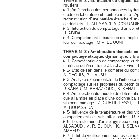
THEME N° 2 : Edification de digues, ba
routiers
1- Amélioration des performances hydrau
étude en laboratoire et contrôle in situ - Ap
reconstitution d’une barrière étanche d’un
de déchets : L. AIT SAADI, A. COURADI
3- Interaction du compactage d’un sol et
H. ABIDA
4- Comportement mécanique des argiles 
leur compactage : M.R. EL OUNI
THEME N° 3 : Amélioration des sols en
compactage statique, dynamique, vibro
1- Caractéristiques de compactage et d
matériau cohérent traité à la chaux vive 
2- Etat de l’art dans le domaine du com
A. DHOUIB, P. LIAUSU
3- Analyse expérimentale de l’influence
compactage sur les propriétés du béton de 
R.BAHAR, M. BENAZZOUG, S. KENAI
4- Amélioration du module de déformatio
due à la mise en place d’une colonne ball
vibrocompactage : Z. GUETIF FESSI, J.
M. BOUASSIDA
5- Influence de la température et des vib
comportement des sols affaissables : 
6- L’écroulement d’un sol gypseux comp
ALSAOUDI, M. R. EL OUNI, K. H. SELMA
AMEERY
7- Effet du vieillissement sur les caract