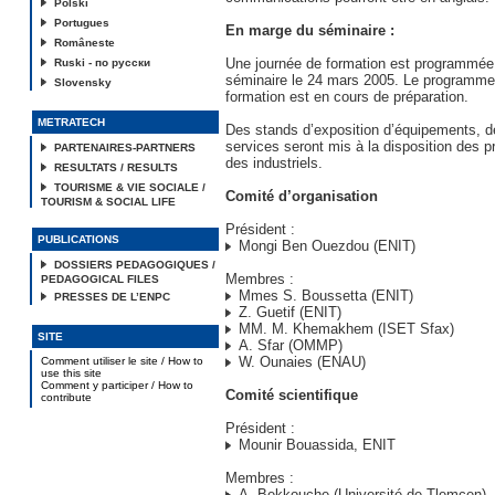
Polski
Portugues
En marge du séminaire :
Româneste
Une journée de formation est programmée
Ruski - по русски
séminaire le 24 mars 2005. Le programme 
Slovensky
formation est en cours de préparation.
METRATECH
Des stands d’exposition d’équipements, d
services seront mis à la disposition des p
PARTENAIRES-PARTNERS
des industriels.
RESULTATS / RESULTS
TOURISME & VIE SOCIALE /
Comité d’organisation
TOURISM & SOCIAL LIFE
Président :
PUBLICATIONS
Mongi Ben Ouezdou (ENIT)
DOSSIERS PEDAGOGIQUES /
Membres :
PEDAGOGICAL FILES
Mmes S. Boussetta (ENIT)
PRESSES DE L’ENPC
Z. Guetif (ENIT)
MM. M. Khemakhem (ISET Sfax)
SITE
A. Sfar (OMMP)
W. Ounaies (ENAU)
Comment utiliser le site / How to
use this site
Comment y participer / How to
Comité scientifique
contribute
Président :
Mounir Bouassida, ENIT
Membres :
A. Bekkouche (Université de Tlemcen), 