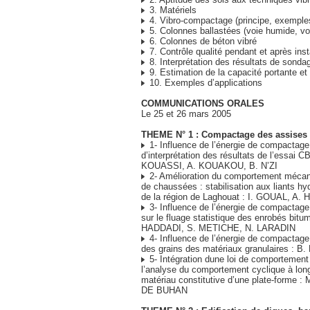
3. Matériels
4. Vibro-compactage (principe, exemple
5. Colonnes ballastées (voie humide, vo
6. Colonnes de béton vibré
7. Contrôle qualité pendant et après inst
8. Interprétation des résultats de sonda
9. Estimation de la capacité portante e
10. Exemples d’applications
COMMUNICATIONS ORALES
Le 25 et 26 mars 2005
THEME N° 1 : Compactage des assises 
1- Influence de l’énergie de compactage
d’interprétation des résultats de l’essai C
KOUASSI, A. KOUAKOU, B. N’ZI
2- Amélioration du comportement mécan
de chaussées : stabilisation aux liants hy
de la région de Laghouat : I. GOUAL, A.
3- Influence de l’énergie de compactage
sur le fluage statistique des enrobés bitu
HADDADI, S. METICHE, N. LARADIN
4- Influence de l’énergie de compactage
des grains des matériaux granulaires : 
5- Intégration dune loi de comportement
l’analyse du comportement cyclique à long
matériau constitutive d’une plate-forme 
DE BUHAN