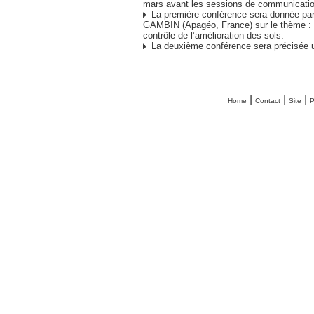
mars avant les sessions de communicatio
La première conférence sera donnée pa
GAMBIN (Apagéo, France) sur le thème : 
contrôle de l’amélioration des sols.
La deuxième conférence sera précisée u
|
|
|
Home
Contact
Site
P