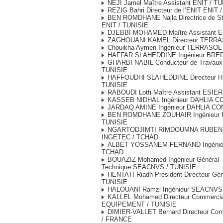
NEJI Jamel Maître Assistant ENIT / T
REZIG Bahri Directeur de l’ENIT ENIT 
BEN ROMDHANE Najla Directrice de Sta
ENIT / TUNISIE
DJEBBI MOHAMED Maître Assistant E
ZAGHOUANI KAMEL Directeur TERRAS
Chouikha Aymen Ingénieur TERRASOL 
HAFFAR SLAHEDDINE Ingénieur BRED
GHARBI NABIL Conducteur de Travau
TUNISIE
HAFFOUDHI SLAHEDDINE Directeur 
TUNISIE
RABOUDI Lotfi Maître Assistant ESIER
KASSEB NIDHAL Ingénieur DAHLIA C
JARDAQ AMINE Ingénieur DAHLIA CO
BEN ROMDHANE ZOUHAIR Ingénieur 
TUNISIE
NGARTODJIMTI RIMDOUMNA RUBEN I
INGETEC / TCHAD
ALBET YOSSANEM FERNAND Ingénieu
TCHAD
BOUAZIZ Mohamed Ingénieur Général- D
Technique SEACNVS / TUNISIE
HENTATI Riadh Président Directeur Gé
TUNISIE
HALOUANI Ramzi Ingénieur SEACNVS 
KALLEL Mohamed Directeur Commerci
EQUIPEMENT / TUNISIE
DIMIER-VALLET Bernard Directeur Co
/ FRANCE