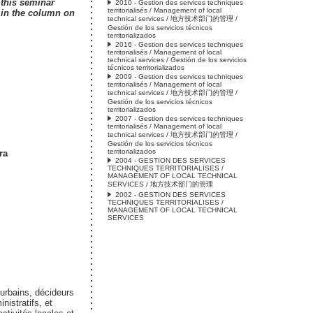
f this seminar
2010 - Gestion des services techniques
territorialisés / Management of local
s in the column on
technical services / 地方技术部门的管理 /
Gestión de los servicios técnicos
territorializados
2016 - Gestion des services techniques
territorialisés / Management of local
technical services / Gestión de los servicios
técnicos territorializados
2009 - Gestion des services techniques
territorialisés / Management of local
technical services / 地方技术部门的管理 /
Gestión de los servicios técnicos
territorializados
2007 - Gestion des services techniques
territorialisés / Management of local
technical services / 地方技术部门的管理 /
Gestión de los servicios técnicos
territorializados
ra
2004 - GESTION DES SERVICES
TECHNIQUES TERRITORIALISES /
MANAGEMENT OF LOCAL TECHNICAL
SERVICES / 地方技术部门的管理
2002 - GESTION DES SERVICES
TECHNIQUES TERRITORIALISES /
MANAGEMENT OF LOCAL TECHNICAL
SERVICES
urbains, décideurs
nistratifs, et