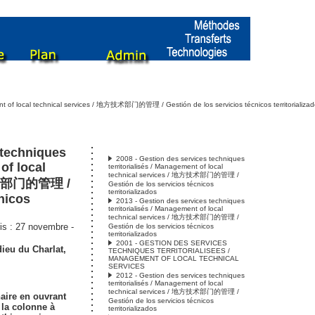
ent of local technical services / 地方技术部门的管理 / Gestión de los servicios técnicos territorializa
 techniques
2008 - Gestion des services techniques
of local
territorialisés / Management of local
technical services / 地方技术部门的管理 /
方技术部门的管理 /
Gestión de los servicios técnicos
territorializados
nicos
2013 - Gestion des services techniques
territorialisés / Management of local
technical services / 地方技术部门的管理 /
s : 27 novembre -
Gestión de los servicios técnicos
territorializados
2001 - GESTION DES SERVICES
dieu du Charlat
,
TECHNIQUES TERRITORIALISEES /
MANAGEMENT OF LOCAL TECHNICAL
SERVICES
2012 - Gestion des services techniques
territorialisés / Management of local
technical services / 地方技术部门的管理 /
naire en ouvrant
Gestión de los servicios técnicos
s la colonne à
territorializados