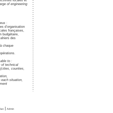
ctivités locales et
rge of engineering
eux :
pes d’organisation
cales françaises,
n budgétaire,
cahiers des
s à chaque
opérations.
able to :
of technical
cities, counties,
ation,
 each situation,
ement
|
lan
Admin