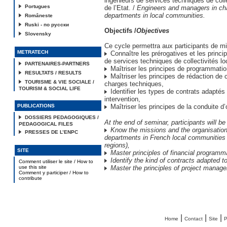
ingénieurs de services techniques de colle
Portugues
de l’Etat. /
Engineers and managers in cha
departments in local communities.
Româneste
Ruski - по русски
Objectifs /
Objectives
Slovensky
Ce cycle permettra aux participants de mi
METRATECH
Connaître les prérogatives et les princi
de services techniques de collectivités lo
PARTENAIRES-PARTNERS
Maîtriser les principes de programmatio
RESULTATS / RESULTS
Maîtriser les principes de rédaction de 
TOURISME & VIE SOCIALE /
charges techniques,
TOURISM & SOCIAL LIFE
Identifier les types de contrats adapté
intervention,
PUBLICATIONS
Maîtriser les principes de la conduite d’
DOSSIERS PEDAGOGIQUES /
At the end of seminar, participants will be 
PEDAGOGICAL FILES
Know the missions and the organisation 
PRESSES DE L’ENPC
departments in French local communities (
regions),
SITE
Master principles of financial programm
Identify the kind of contracts adapted to
Comment utiliser le site / How to
use this site
Master the principles of project manag
Comment y participer / How to
contribute
|
|
|
Home
Contact
Site
P