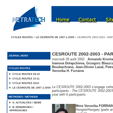
CYCLES ROUTES
>
LE CESROUTE DE 1997 à 2009
> CESROUTE 2002-2003 - PAR
CESROUTE 2002-2003 - PA
JOURNAL-NEWS
mercredi 28 août 2002
,
Armands Kronla
Ivanova Dolapchieva
,
Grzegorz Blaszc
Bouikachrane
,
Jean-Olivier Laval
,
Petr
CYCLES ROUTES
Veronika H. Forraine
CYCLE ROUTES 09-10
CYCLE ROUTES 10-11
CYCLE ROUTES 2010
Le CESROUTE 2002-2003 s’engage cette
LE CESROUTE DE 1997 à 2009
participants -
The CESROUTE 2002-2003 wi
year with 6 participants
METHODES / METHODS
A- ACTUALITES / NEWS
Mme Veronika FORRAI
B- DEMARCHES /
Hongrie/Hungary (parle an
APPROACHES