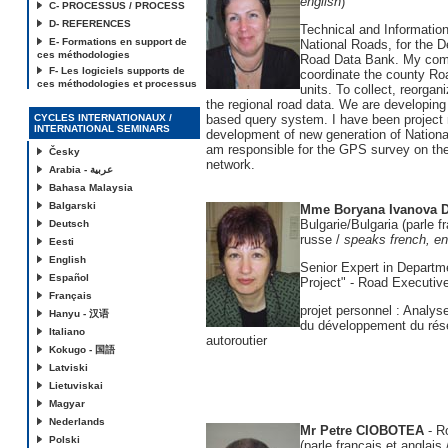
english
)
C- PROCESSUS / PROCESS
D- REFERENCES
Technical and Informatio
E- Formations en support de
National Roads, for the D
ces méthodologies
Road Data Bank. My comp
F- Les logiciels supports de
coordinate the county Ro
ces méthodologies et processus
units. To collect, reorgan
the regional road data. We are developing
CYCLES INTERNATIONAUX /
based query system. I have been project
INTERNATIONAL SEMINARS
development of new generation of Nation
am responsible for the GPS survey on the
Česky
network.
Arabia - عربية
Bahasa Malaysia
Balgarski
Mme Boryana Ivanova
Bulgarie/Bulgaria (parle f
Deutsch
russe /
speaks french, en
Eesti
English
Senior Expert in Departm
Español
Project" - Road Executiv
Français
projet personnel : Analyse
Hanyu - 汉语
du développement du rése
Italiano
autoroutier
Kokugo - 国語
Latviski
Lietuviskai
Magyar
Nederlands
Mr Petre CIOBOTEA
- R
Polski
(parle français et anglais