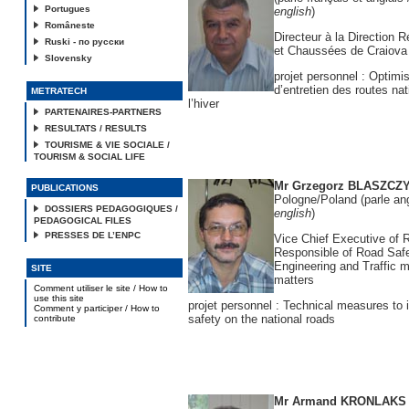
Portugues
english
)
Româneste
Directeur à la Direction 
Ruski - по русски
et Chaussées de Craiova
Slovensky
projet personnel : Optimis
d’entretien des routes na
METRATECH
l’hiver
PARTENAIRES-PARTNERS
RESULTATS / RESULTS
TOURISME & VIE SOCIALE /
TOURISM & SOCIAL LIFE
Mr Grzegorz BLASZCZ
PUBLICATIONS
Pologne/Poland (parle an
DOSSIERS PEDAGOGIQUES /
english
)
PEDAGOGICAL FILES
PRESSES DE L’ENPC
Vice Chief Executive of 
Responsible of Road Safet
Engineering and Traffic
SITE
matters
Comment utiliser le site / How to
use this site
projet personnel : Technical measures to
Comment y participer / How to
safety on the national roads
contribute
Mr Armand KRONLAKS