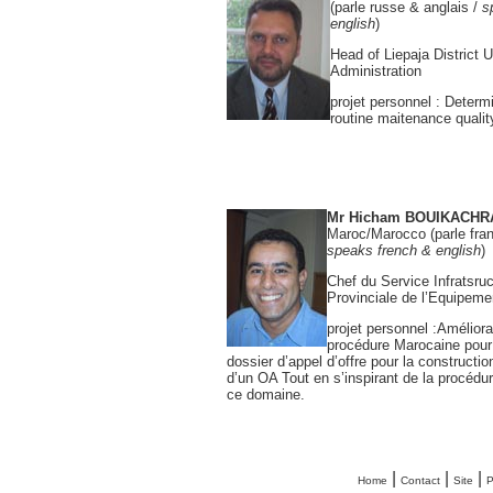
(parle russe & anglais /
s
english
)
Head of Liepaja District U
Administration
projet personnel : Determ
routine maitenance qualit
Mr Hicham BOUIKACH
Maroc/Marocco (parle fran
speaks french & english
)
Chef du Service Infratsruc
Provinciale de l’Equipeme
projet personnel :Améliora
procédure Marocaine pour 
dossier d’appel d’offre pour la constructi
d’un OA Tout en s’inspirant de la procédu
ce domaine.
|
|
|
Home
Contact
Site
P