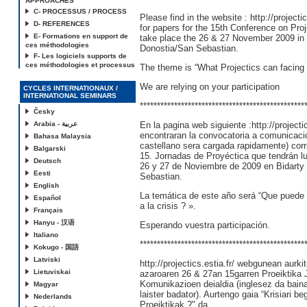
APPROACHES
C- PROCESSUS / PROCESS
Please find in the website :
http://projectic
D- REFERENCES
for papers for the 15th Conference on Proj
E- Formations en support de
take place the 26 & 27 November 2009 in 
ces méthodologies
Donostia/San Sebastian.
F- Les logiciels supports de
ces méthodologies et processus
The theme is “What Projectics can facing t
We are relying on your participation
CYCLES INTERNATIONAUX /
INTERNATIONAL SEMINARS
************************************************
Česky
Arabia - عربية
En la pagina web siguiente :
http://projecti
encontraran la convocatoria a comunicacio
Bahasa Malaysia
castellano sera cargada rapidamente) corr
Balgarski
15. Jornadas de Proyéctica que tendrán l
Deutsch
26 y 27 de Noviembre de 2009 en Bidarty
Eesti
Sebastian.
English
La temática de este año será “Que puede l
Español
a la crisis ? ».
Français
Hanyu - 汉语
Esperando vuestra participación.
Italiano
************************************************
Kokugo - 国語
Latviski
http://projectics.estia.fr/ webgunean aur
Lietuviskai
azaroaren 26 & 27an 15garren Proeiktika 
Komunikazioen deialdia (inglesez da bai
Magyar
laister badator). Aurtengo gaia “Krisiari beg
Nederlands
Proeiktikak ?" da.