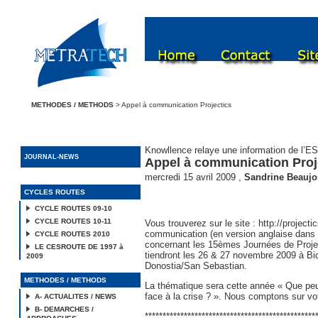
METHODES / METHODS
> Appel à communication Projectics
Knowllence relaye une information de l’E
JOURNAL-NEWS
Appel à communication Proj
mercredi 15 avril 2009
,
Sandrine Beauj
CYCLES ROUTES
CYCLE ROUTES 09-10
CYCLE ROUTES 10-11
Vous trouverez sur le site :
http://projectic
communication (en version anglaise dans
CYCLE ROUTES 2010
concernant les 15èmes Journées de Proje
LE CESROUTE DE 1997 à
tiendront les 26 & 27 novembre 2009 à Bid
2009
Donostia/San Sebastian.
METHODES / METHODS
La thématique sera cette année « Que peu
face à la crise ? ». Nous comptons sur vot
A- ACTUALITES / NEWS
B- DEMARCHES /
************************************************