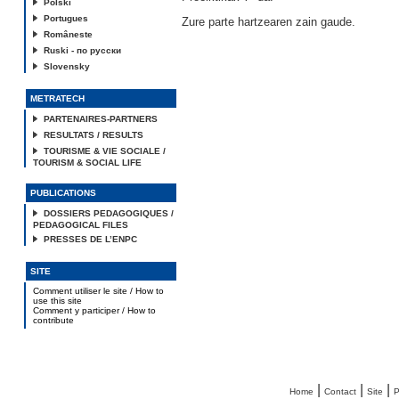
Polski
Portugues
Zure parte hartzearen zain gaude.
Româneste
Ruski - по русски
Slovensky
METRATECH
PARTENAIRES-PARTNERS
RESULTATS / RESULTS
TOURISME & VIE SOCIALE /
TOURISM & SOCIAL LIFE
PUBLICATIONS
DOSSIERS PEDAGOGIQUES /
PEDAGOGICAL FILES
PRESSES DE L’ENPC
SITE
Comment utiliser le site / How to
use this site
Comment y participer / How to
contribute
|
|
|
Home
Contact
Site
P