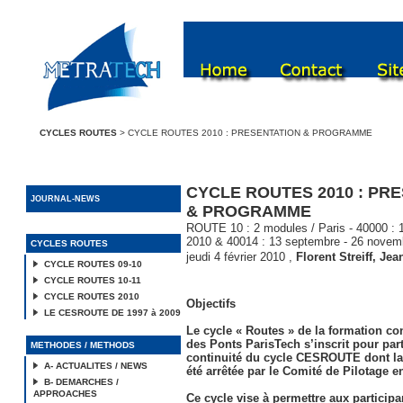
CYCLES ROUTES
> CYCLE ROUTES 2010 : PRESENTATION & PROGRAMME
CYCLE ROUTES 2010 : PR
JOURNAL-NEWS
& PROGRAMME
ROUTE 10 : 2 modules / Paris - 40000 : 12
2010 & 40014 : 13 septembre - 26 novem
CYCLES ROUTES
jeudi 4 février 2010
,
Florent Streiff
,
Jean
CYCLE ROUTES 09-10
CYCLE ROUTES 10-11
CYCLE ROUTES 2010
Objectifs
LE CESROUTE DE 1997 à 2009
Le cycle « Routes » de la formation co
des Ponts ParisTech s’inscrit pour part
METHODES / METHODS
continuité du cycle CESROUTE dont l
A- ACTUALITES / NEWS
été arrêtée par le Comité de Pilotage e
B- DEMARCHES /
APPROACHES
Ce cycle vise à permettre aux participa