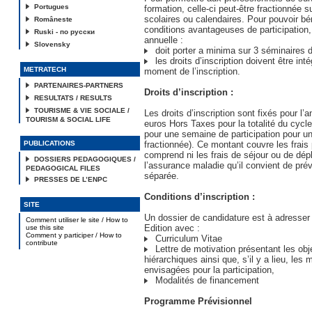
Portugues
formation, celle-ci peut-être fractionnée 
scolaires ou calendaires. Pour pouvoir bé
Româneste
conditions avantageuses de participation, 
Ruski - по русски
annuelle :
Slovensky
doit porter a minima sur 3 séminaires d
les droits d’inscription doivent être int
METRATECH
moment de l’inscription.
PARTENAIRES-PARTNERS
Droits d’inscription :
RESULTATS / RESULTS
TOURISME & VIE SOCIALE /
Les droits d’inscription sont fixés pour l
TOURISM & SOCIAL LIFE
euros Hors Taxes pour la totalité du cycl
pour une semaine de participation pour un
PUBLICATIONS
fractionnée). Ce montant couvre les frai
comprend ni les frais de séjour ou de dé
DOSSIERS PEDAGOGIQUES /
l’assurance maladie qu’il convient de pré
PEDAGOGICAL FILES
séparée.
PRESSES DE L’ENPC
Conditions d’inscription :
SITE
Un dossier de candidature est à adresser
Comment utiliser le site / How to
Edition avec :
use this site
Comment y participer / How to
Curriculum Vitae
contribute
Lettre de motivation présentant les obj
hiérarchiques ainsi que, s’il y a lieu, les 
envisagées pour la participation,
Modalités de financement
Programme Prévisionnel