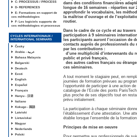
C- PROCESSUS / PROCESS
dans des conditions financières adapt
longue de 16 semaines - réparties sur 
D- REFERENCES
approfondir le vocabulaire, les méthode
E- Formations en support de
la maîtrise d’ouvrage et de l’exploita
ces méthodologies
routier.
F- Les logiciels supports de
ces méthodologies et processus
Dans le cadre de ce cycle et au travers
participation à 9 séminaires internati
CYCLES INTERNATIONAUX /
les participants auront l’occasion de 
INTERNATIONAL SEMINARS
contacts auprès de professionnels du 
Česky
par les contributions :
Arabia - عربية
d’une multiplicité d’intervenants du 
Bahasa Malaysia
public et privé français,
des autres cadres français ou étranger
Balgarski
ces séminaires.
Deutsch
Eesti
A tout moment le stagiaire peut, en rem
English
journées de formation prévues au program
Español
l’opportunité de participer à une action d
catalogue de l’Ecole des ponts ParisTech
Français
plus proche de ses objectifs tout en rest
Hanyu - 汉语
prévu initialement.
Italiano
Kokugo - 国語
La participation à chaque séminaire donne
Latviski
l’établissement d’une attestation. Une att
établie lorsque l’ensemble de la formation
Lietuviskai
Magyar
Principes de mise en oeuvre
Nederlands
Polski
Pour permettre aux professionnels de sui