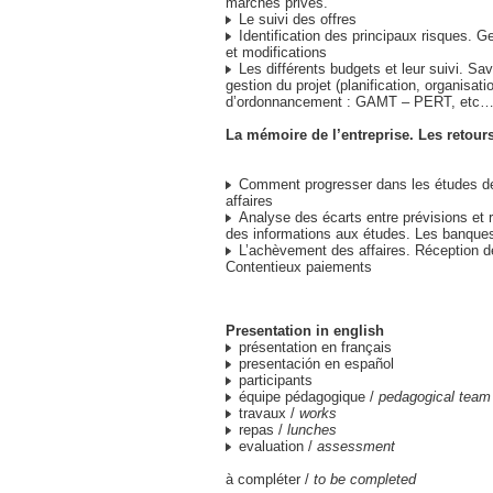
marchés privés.
Le suivi des offres
Identification des principaux risques. G
et modifications
Les différents budgets et leur suivi. Savo
gestion du projet (planification, organisatio
d’ordonnancement : GAMT – PERT, etc…
La mémoire de l’entreprise. Les retour
Comment progresser dans les études de 
affaires
Analyse des écarts entre prévisions et ré
des informations aux études. Les banque
L’achèvement des affaires. Réception dé
Contentieux paiements
Presentation in english
présentation en français
presentación en español
participants
équipe pédagogique /
pedagogical team
travaux /
works
repas /
lunches
evaluation /
assessment
à compléter /
to be completed