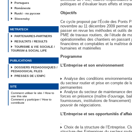
Portugues
politiques et d’évaluer leurs effets et im
Româneste
Objectifs
Ruski - по русски
Slovensky
Ce cycle proposé par l’École des Ponts P
novembre au 11 décembre 2009 permet au
METRATECH
passer en revue les méthodes et outils de
PME de travaux routiers, de l’étude de ma
PARTENAIRES-PARTNERS
opérationnelles des chantiers en passant 
RESULTATS / RESULTS
financières et comptables et la maîtrise 
TOURISME & VIE SOCIALE /
humaines et matérielles
TOURISM & SOCIAL LIFE
Programme
PUBLICATIONS
L’Entreprise et son environnement
DOSSIERS PEDAGOGIQUES /
PEDAGOGICAL FILES
PRESSES DE L’ENPC
Analyse des conditions environnemental
du secteur routier et prise en compte de l
SITE
permanentes
Analyse du secteur de maintenance des
Comment utiliser le site / How to
forces en présence (maître d’ouvrage, bai
use this site
Comment y participer / How to
fournisseurs, institutions de financement)
contribute
pouvoir de négociations.
L’Entreprise et ses opportunités d’affai
.
Choix de la structure de l’Entreprise. Cla
structure des Entreprises du secteur routi