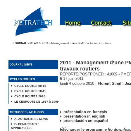
JOURNAL - NEWS
> 2011 - Management d’une PME de travaux routiers
2011 - Management d’une P
JOURNAL-NEWS
travaux routiers
REPORTE/POSTPONED : 41009 - PMERO
6-17 juin 2011
CYCLES ROUTES
lundi 4 octobre 2010
,
Florent Streiff
,
Jea
CYCLE ROUTES 09-10
CYCLE ROUTES 10-11
CYCLE ROUTES 2010
LE CESROUTE DE 1997 à 2009
présentation en français
METHODES / METHODS
presentation in english
A- ACTUALITES / NEWS
presentación en español
B- DEMARCHES /
APPROACHES
télécharger le programme /
to downloa