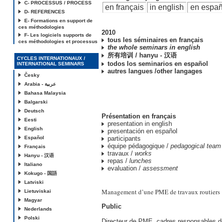
C- PROCESSUS / PROCESS
en français
in english
en españ
D- REFERENCES
E- Formations en support de
ces méthodologies
2010
F- Les logiciels supports de
tous les séminaires en français
ces méthodologies et processus
the whole seminars in english
所有培训 / hanyu - 汉语
CYCLES INTERNATIONAUX /
todos los seminarios en español
INTERNATIONAL SEMINARS
autres langues /other langages
Česky
Arabia - عربية
Bahasa Malaysia
Balgarski
Deutsch
Présentation en français
Eesti
presentation in english
English
presentación en español
Español
participants
équipe pédagogique /
pedagogical team
Français
travaux /
works
Hanyu - 汉语
repas /
lunches
Italiano
evaluation /
assessment
Kokugo - 国語
Latviski
Management d’une PME de travaux routiers
Lietuviskai
Magyar
Public
Nederlands
Polski
Directeur de PME, cadres responsables de