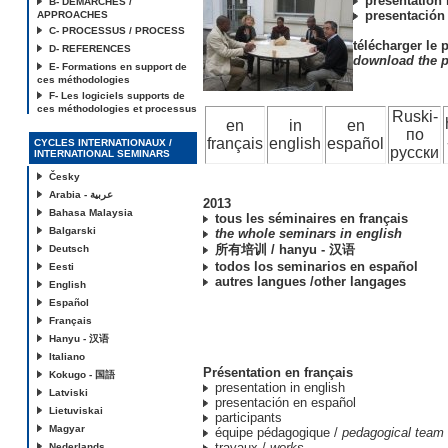
presentation 
B- DEMARCHES /
presentación
APPROACHES
C- PROCESSUS / PROCESS
télécharger le
D- REFERENCES
download the 
E- Formations en support de
ces méthodologies
F- Les logiciels supports de
ces méthodologies et processus
Ruski-
en
in
en
по
français
english
español
CYCLES INTERNATIONAUX /
русски
INTERNATIONAL SEMINARS
Česky
Arabia - عربية
2013
Bahasa Malaysia
tous les séminaires en français
Balgarski
the whole seminars in english
所有培训 / hanyu - 汉语
Deutsch
todos los seminarios en español
Eesti
autres langues /other langages
English
Español
Français
Hanyu - 汉语
Italiano
Présentation en français
Kokugo - 国語
presentation in english
Latviski
presentación en español
Lietuviskai
participants
Magyar
équipe pédagogique /
pedagogical team
travaux /
works
Nederlands