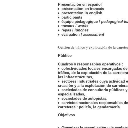
Presentación en español
présentation en français
presentation in english
participants
équipe pédagogique /
pedagogical t
travaux /
works
repas /
lunches
evaluation /
assessment
Gestión de tráfico y explotación de la carrete
Público
Cuadros y responsables operativos :
colectividades locales encargadas de 
tráfico, de la explotación de la carreter
las infraestructuras,
sectores industriales cuya actividad e
creación y a la explotación de carretera
sociedades de consultoría públicas y
especializadas,
sociedades de autopistas,
servicios nacionales responsables de
carreteras : policía, la gendarmería.
Objetivos
Organizar la recopilación y la explota