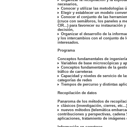
necesarios,
Conocer y utilizar las metodologías út
Elegir y establecer un modelo conven
Conocer el conjunto de las herramie
(cruce con semáforos, los paneles a me
CIR...) para favorecer su instauración y
decisión,
Organizar el desarrollo de la informa
y los intercambios con el conjunto de 
interesados.
Programa
Conceptos fundamentales de ingeniería 
Variables de base microscópicas y ap
Conceptos fundamentales de la gestio
tráfico de carreteras
Capacidad y niveles de servicio de las
categorías de redes
Tiempos de percurso y distintas apli
Recopilación de datos
Panaroma de los métodos de recopilaci
clásicos (investigación, cierres, etc...
nuevos métodos (telemática embarca
contribuciones y perspectivas, cadena
aplicaciones, tratamiento de imágenes d
Información en carreteras