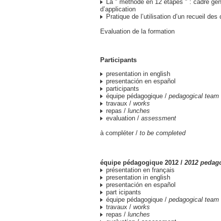
La " méthode en 12 étapes " : cadre gén
d’application
Pratique de l’utilisation d’un recueil de
Evaluation de la formation
Participants
presentation in english
presentación en español
participants
équipe pédagogique /
pedagogical team
travaux /
works
repas /
lunches
evaluation /
assessment
à compléter /
to be completed
équipe pédagogique 2012 /
2012 pedag
présentation en français
presentation in english
presentación en español
part icipants
équipe pédagogique /
pedagogical team
travaux /
works
repas /
lunches