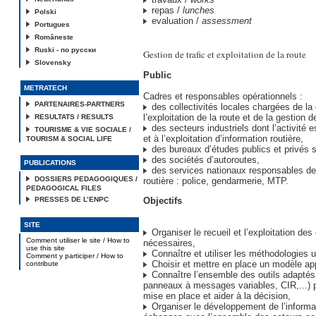
repas /
lunches
Polski
evaluation /
assessment
Portugues
Româneste
Ruski - по русски
Gestion de trafic et exploitation de la route
Slovensky
Public
METRATECH
Cadres et responsables opérationnels :
PARTENAIRES-PARTNERS
des collectivités locales chargées de la 
l’exploitation de la route et de la gestion d
RESULTATS / RESULTS
des secteurs industriels dont l’activité es
TOURISME & VIE SOCIALE /
et à l’exploitation d’information routière,
TOURISM & SOCIAL LIFE
des bureaux d’études publics et privés s
des sociétés d’autoroutes,
PUBLICATIONS
des services nationaux responsables de 
DOSSIERS PEDAGOGIQUES /
routière : police, gendarmerie, MTP.
PEDAGOGICAL FILES
PRESSES DE L’ENPC
Objectifs
SITE
Organiser le recueil et l’exploitation de
Comment utiliser le site / How to
nécessaires,
use this site
Connaître et utiliser les méthodologies ut
Comment y participer / How to
Choisir et mettre en place un modèle app
contribute
Connaître l’ensemble des outils adaptés 
panneaux à messages variables, CIR,...) p
mise en place et aider à la décision,
Organiser le développement de l’informati