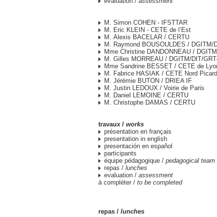
evaluation /
assessment
M. Simon COHEN - IFSTTAR
M. Eric KLEIN - CETE de l’Est
M. Alexis BACELAR / CERTU
M. Raymond BOUSOULDES / DGITM/D
Mme Christine DANDONNEAU / DGITM
M. Gilles MORREAU / DGITM/DIT/GRT
Mme Sandrine BESSET / CETE de Lyo
M. Fabrice HASIAK / CETE Nord Picard
M. Jérémie BUTON / DRIEA IF
M. Justin LEDOUX / Voirie de Paris
M. Daniel LEMOINE / CERTU
M. Christophe DAMAS / CERTU
travaux /
works
présentation en français
presentation in english
presentación en español
participants
équipe pédagogique /
pedagogical team
repas /
lunches
evaluation /
assessment
à compléter /
to be completed
repas /
lunches