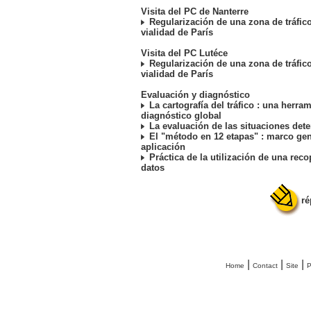
Visita del PC de Nanterre
Regularización de una zona de tráfico
vialidad de París
Visita del PC Lutéce
Regularización de una zona de tráfico
vialidad de París
Evaluación y diagnóstico
La cartografía del tráfico : una herra
diagnóstico global
La evaluación de las situaciones dete
El "método en 12 etapas" : marco gen
aplicación
Práctica de la utilización de una reco
datos
ré
|
|
|
Home
Contact
Site
P