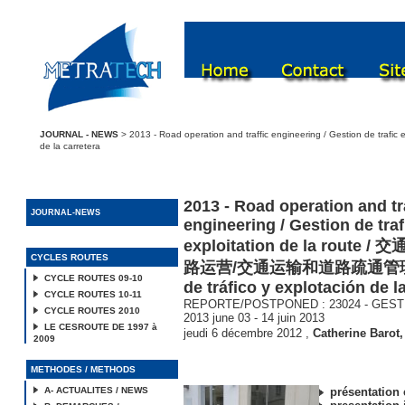
JOURNAL - NEWS
> 2013 - Road operation and traffic engineering / Gestion de
de la carretera
2013 - Road operation and tr
JOURNAL-NEWS
engineering / Gestion de traf
exploitation de la route
CYCLES ROUTES
路运营/交通运输和道路疏通管理 / 
CYCLE ROUTES 09-10
de tráfico y explotación de l
CYCLE ROUTES 10-11
REPORTE/POSTPONED : 23024 - GESTRA
CYCLE ROUTES 2010
2013 june 03 - 14 juin 2013
LE CESROUTE DE 1997 à
jeudi 6 décembre 2012
,
Catherine Barot
2009
METHODES / METHODS
A- ACTUALITES / NEWS
présentation 