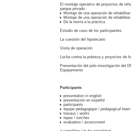
El montaje operativo de proyectos de rehab
parque privado :
Montaje de una operación de rehabilitaci
Montaje de una operación de rehabilitaci
De la teoría a la práctica
Estudio de caso de los participantes
La cuestión del hipotecario
Visita de operación
Lucha contra la pobreza y proyectos de h
Presentación del polo investigación del 
Equipamiento
Participants
presentation in english
presentación en español
participants
équipe pédagogique /
pedagogical team
travaux /
works
repas /
lunches
evaluation /
assessment
à compléter /
to be completed