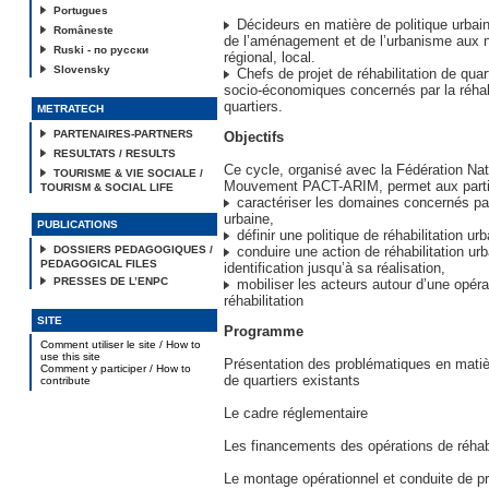
Portugues
Décideurs en matière de politique urba
Româneste
de l’aménagement et de l’urbanisme aux n
Ruski - по русски
régional, local.
Slovensky
Chefs de projet de réhabilitation de quar
socio-économiques concernés par la réhabi
quartiers.
METRATECH
PARTENAIRES-PARTNERS
Objectifs
RESULTATS / RESULTS
Ce cycle, organisé avec la Fédération Nat
TOURISME & VIE SOCIALE /
Mouvement PACT-ARIM, permet aux partic
TOURISM & SOCIAL LIFE
caractériser les domaines concernés par 
urbaine,
PUBLICATIONS
définir une politique de réhabilitation urb
DOSSIERS PEDAGOGIQUES /
conduire une action de réhabilitation ur
PEDAGOGICAL FILES
identification jusqu’à sa réalisation,
PRESSES DE L’ENPC
mobiliser les acteurs autour d’une opéra
réhabilitation
SITE
Programme
Comment utiliser le site / How to
use this site
Présentation des problématiques en matièr
Comment y participer / How to
de quartiers existants
contribute
Le cadre réglementaire
Les financements des opérations de réhabi
Le montage opérationnel et conduite de pr