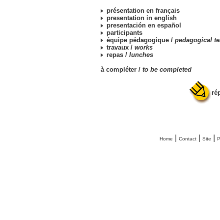
présentation en français
presentation in english
presentación en español
participants
équipe pédagogique /
pedagogical t
travaux /
works
repas /
lunches
à compléter /
to be completed
ré
|
|
|
Home
Contact
Site
P