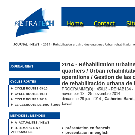
JOURNAL - NEWS
> 2014 - Réhabilitation urbaine des quartiers / Urban rehabilitation 
2014 - Réhabilitation urbain
JOURNAL-NEWS
quartiers / Urban rehabilitat
operations / Gestion de las
CYCLES ROUTES
de rehabilitación urbana de 
CYCLE ROUTES 09-10
PROGRAMME(D) : 45013 - REHAB134 - P
november 12 - 25 novembre 2014
CYCLE ROUTES 10-11
dimanche 29 juin 2014
,
Catherine Barot
CYCLE ROUTES 2010
Laval
LE CESROUTE DE 1997 à 2009
METHODES / METHODS
A- ACTUALITES / NEWS
présentation en français
B- DEMARCHES /
APPROACHES
presentation in english