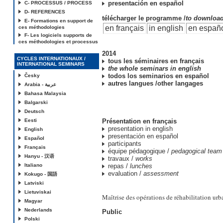
presentación en español
C- PROCESSUS / PROCESS
D- REFERENCES
télécharger le programme /
to downloa
E- Formations en support de
en français
in english
en españ
ces méthodologies
F- Les logiciels supports de
ces méthodologies et processus
2014
CYCLES INTERNATIONAUX /
tous les séminaires en français
INTERNATIONAL SEMINARS
the whole seminars in english
todos los seminarios en español
Česky
autres langues /other langages
Arabia - عربية
Bahasa Malaysia
Balgarski
Deutsch
Eesti
Présentation en français
presentation in english
English
presentación en español
Español
participants
Français
équipe pédagogique /
pedagogical team
Hanyu - 汉语
travaux /
works
Italiano
repas /
lunches
evaluation /
assessment
Kokugo - 国語
Latviski
Lietuviskai
Maîtrise des opérations de réhabilitation urb
Magyar
Nederlands
Public
Polski