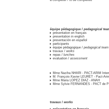
équipe pédagogique /
pedagogical tea
présentation en français
presentation in english
presentación en español
participants
équipe pédagogique /
pedagogical team
travaux /
works
repas /
lunches
evaluation /
assessment
Mme Naziha NHARI - PACT-ARIM Intern
M. François-Xavier LEURET - Pact-Arim
Mme Maria LOPEZ DIAZ - ANAH
Mme Sylvie FERNANDES - PACT de Pa
travaux /
works
présentation en français