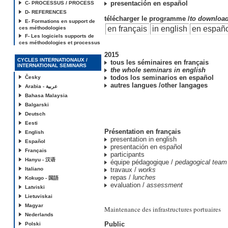
presentación en español
C- PROCESSUS / PROCESS
D- REFERENCES
télécharger le programme /
to downloa
E- Formations en support de
en français
in english
en españ
ces méthodologies
F- Les logiciels supports de
ces méthodologies et processus
2015
CYCLES INTERNATIONAUX /
tous les séminaires en français
INTERNATIONAL SEMINARS
the whole seminars in english
todos los seminarios en español
Česky
autres langues /other langages
Arabia - عربية
Bahasa Malaysia
Balgarski
Deutsch
Eesti
Présentation en français
English
presentation in english
Español
presentación en español
Français
participants
Hanyu - 汉语
équipe pédagogique /
pedagogical team
Italiano
travaux /
works
repas /
lunches
Kokugo - 国語
evaluation /
assessment
Latviski
Lietuviskai
Magyar
Maintenance des infrastructures portuaires
Nederlands
Public
Polski