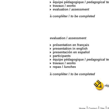
équipe pédagogique /
pedagogical t
travaux /
works
evaluation /
assessment
à compléter /
to be completed
evaluation /
assessment
présentation en français
presentation in english
presentación en español
participants
équipe pédagogique /
pedagogical t
travaux /
works
repas /
lunches
à compléter /
to be completed
ré
|
|
|
Home
Contact
Site
P