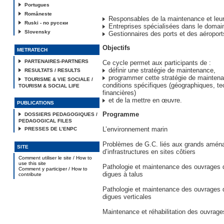
Portugues
Româneste
Responsables de la maintenance et leur
Ruski - по русски
Entreprises spécialisées dans le domai
Slovensky
Gestionnaires des ports et des aéroports
Objectifs
METRATECH
PARTENAIRES-PARTNERS
Ce cycle permet aux participants de :
définir une stratégie de maintenance,
RESULTATS / RESULTS
programmer cette stratégie de maintena
TOURISME & VIE SOCIALE /
conditions spécifiques (géographiques, te
TOURISM & SOCIAL LIFE
financières)
et de la mettre en œuvre.
PUBLICATIONS
Programme
DOSSIERS PEDAGOGIQUES /
PEDAGOGICAL FILES
L’environnement marin
PRESSES DE L’ENPC
Problèmes de G.C. liés aux grands amé
SITE
d’infrastructures en sites côtiers
Comment utiliser le site / How to
use this site
Pathologie et maintenance des ouvrages d
Comment y participer / How to
digues à talus
contribute
Pathologie et maintenance des ouvrages d
digues verticales
Maintenance et réhabilitation des ouvrag