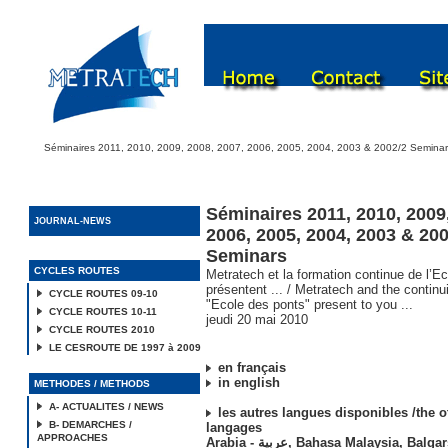
Séminaires 2011, 2010, 2009, 2008, 2007, 2006, 2005, 2004, 2003 & 2002/2 Seminar
Séminaires 2011, 2010, 2009,
JOURNAL-NEWS
2006, 2005, 2004, 2003 & 20
Seminars
CYCLES ROUTES
Metratech et la formation continue de l’E
présentent ... /
Metratech and the continu
CYCLE ROUTES 09-10
"Ecole des ponts"
present to you ...
CYCLE ROUTES 10-11
jeudi 20 mai 2010
CYCLE ROUTES 2010
LE CESROUTE DE 1997 à 2009
en français
in english
METHODES / METHODS
A- ACTUALITES / NEWS
les autres langues disponibles /the o
B- DEMARCHES /
langages
APPROACHES
Arabia - عربية
,
Bahasa Malaysia
,
Balgar