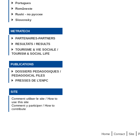
Portugues
Româneste
Ruski - по русски
Slovensky
METRATECH
PARTENAIRES-PARTNERS
RESULTATS / RESULTS
TOURISME & VIE SOCIALE /
TOURISM & SOCIAL LIFE
PUBLICATIONS
DOSSIERS PEDAGOGIQUES /
PEDAGOGICAL FILES
PRESSES DE L’ENPC
SITE
Comment utiliser le site / How to
use this site
Comment y participer / How to
contribute
|
|
|
Home
Contact
Site
P