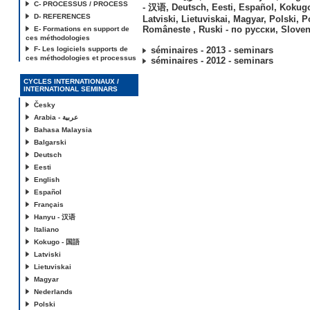
C- PROCESSUS / PROCESS
- 汉语
,
Deutsch
,
Eesti
,
Español
,
Kokug
D- REFERENCES
Latviski
,
Lietuviskai
,
Magyar
,
Polski
,
P
Româneste
,
Ruski - по русски
,
Sloven
E- Formations en support de
ces méthodologies
F- Les logiciels supports de
séminaires - 2013 - seminars
ces méthodologies et processus
séminaires - 2012 - seminars
CYCLES INTERNATIONAUX /
INTERNATIONAL SEMINARS
Česky
Arabia - عربية
Bahasa Malaysia
Balgarski
Deutsch
Eesti
English
Español
Français
Hanyu - 汉语
Italiano
Kokugo - 国語
Latviski
Lietuviskai
Magyar
Nederlands
Polski