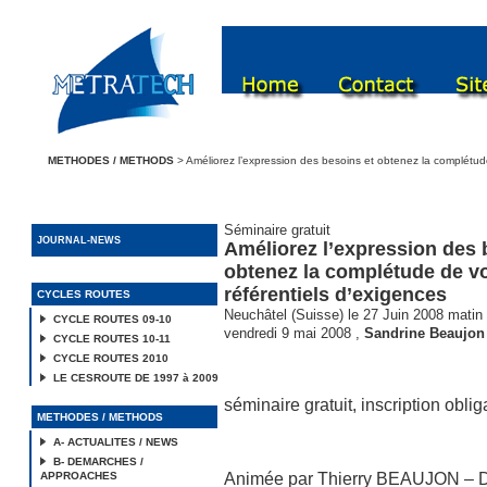
METHODES / METHODS
> Améliorez l’expression des besoins et obtenez la complétude
Séminaire gratuit
JOURNAL-NEWS
Améliorez l’expression des 
obtenez la complétude de v
référentiels d’exigences
CYCLES ROUTES
Neuchâtel (Suisse) le 27 Juin 2008 matin
CYCLE ROUTES 09-10
vendredi 9 mai 2008
,
Sandrine Beaujon
CYCLE ROUTES 10-11
CYCLE ROUTES 2010
LE CESROUTE DE 1997 à 2009
séminaire gratuit, inscription oblig
METHODES / METHODS
A- ACTUALITES / NEWS
B- DEMARCHES /
APPROACHES
Animée par Thierry BEAUJON – D