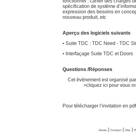
fonctionnel : cahier des charges 
spécification de système d’informa
expression des besoins en concep
nouveau produit, etc
Aperçu des logiciels suivants
• Suite TDC : TDC Need - TDC St
• Interfaçage Suite TDC et Doors
Questions /Réponses
Cet événement est organisé pa
>cliquez ici pour vous in
Pour télécharger l’invitation en pd
|
|
|
Home
Contact
Site
P