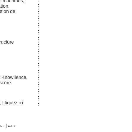
de machines,
tion,
tion de
ructure
r Knowllence,
scrire
.
f,
cliquez ici
|
lan
Admin