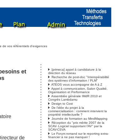
 de vos référentiels d’exigences
[primeca] appel à candidature à la
besoins et
os
Recherche de post-doc "Interopérabilité
des systèmes d’information / PLM"
ATEOS vous accompagne de A à Z
Appel à communication, Salon Qualité,
Organisation et Performance
Assemblée générale IMdR 2010 et
Congrès Lambdamu
Design to Cost
De l’idée du projet à la
commercialisation : comment intervient la
propriété intellectuelle ?
atoire
Journée de formation au MindMapping
Réception du "prix mérite 2007 de la
SCAV- Logiciel supportant l’AV" par la
SCAV-CSVA
Le Forum romand sur le reporting extra-
irecteur de
financier à ne pas manquer !