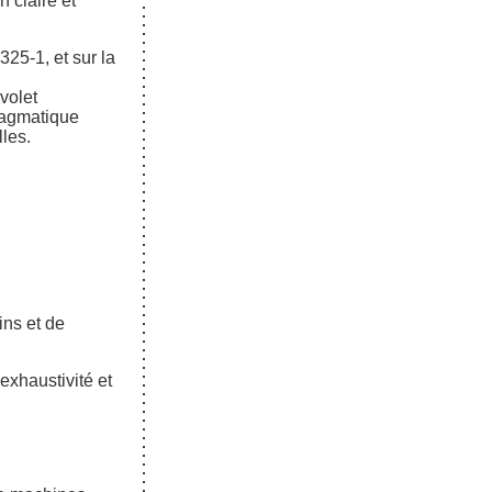
n claire et
25-1, et sur la
volet
ragmatique
lles.
ins et de
xhaustivité et