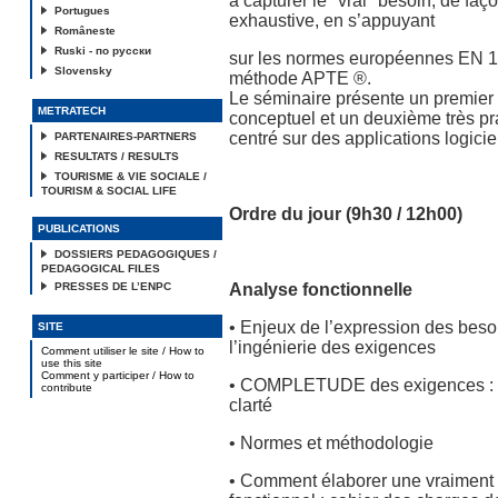
à capturer le "vrai" besoin, de faço
Portugues
exhaustive, en s’appuyant
Româneste
Ruski - по русски
sur les normes européennes EN 13
Slovensky
méthode APTE ®.
Le séminaire présente un premier 
METRATECH
conceptuel et un deuxième très p
centré sur des applications logicie
PARTENAIRES-PARTNERS
RESULTATS / RESULTS
TOURISME & VIE SOCIALE /
TOURISM & SOCIAL LIFE
Ordre du jour (9h30 / 12h00)
PUBLICATIONS
DOSSIERS PEDAGOGIQUES /
PEDAGOGICAL FILES
PRESSES DE L’ENPC
Analyse fonctionnelle
• Enjeux de l’expression des beso
SITE
l’ingénierie des exigences
Comment utiliser le site / How to
use this site
Comment y participer / How to
• COMPLETUDE des exigences : e
contribute
clarté
• Normes et méthodologie
• Comment élaborer une vraiment