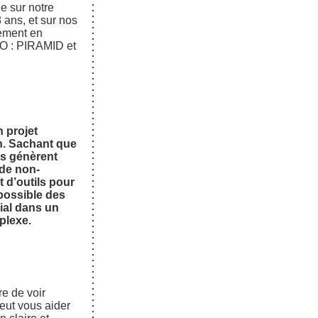
e sur notre
 ans, et sur nos
ement en
O : PIRAMID et
n projet
n. Sachant que
es génèrent
 de non-
 d’outils pour
 possible des
ial dans un
plexe.
e de voir
eut vous aider