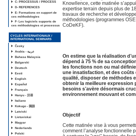
C- PROCESSUS / PROCESS
Knowllence, cette matinée s’appui
D- REFERENCES
expertise terrain depuis plus de 18
E- Formations en support de
travaux de recherche et développ
ces méthodologies
méthodologies (programmes OSE
F- Les logiciels supports de
CoDeKF).
ces méthodologies et processus
CYCLES INTERNATIONAUX /
INTERNATIONAL SEMINARS
Česky
Arabia - عربية
On estime que la réalisation d’u
Bahasa Malaysia
dépend à 75 % de sa conceptio
Balgarski
les fonctions non ou mal défini
Deutsch
une insatisfaction, et des coûts
Eesti
qualité, disposer de méthodes et
English
obtenir la meilleure expression
Español
besoins s’avère désormais cruc
Français
environnement mouvant et com
Hanyu - 汉语
Italiano
Kokugo - 国語
Latviski
Objectif
Lietuviskai
Magyar
Cette matinée vise à vous permettr
Nederlands
comment l’analyse fonctionnelle p
Polski