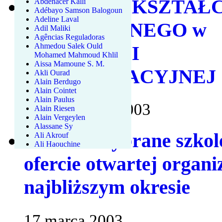
CENTRUM KSZTAŁC
Abdenacer Kalli
Adébayo Samson Balogoun
Adeline Laval
USTAWICZNEGO w
Adil Maliki
Agências Reguladoras
Ahmedou Salek Ould
INŻYNIERII
Mohamed Mahmoud Khlil
Aissa Mamoune S. M.
KOMUNIKACYJNEJ
Akli Ourad
Alain Berdugo
Alain Cointet
Alain Paulus
17 septembre 2003
Alain Riesen
Alain Vergeylen
Alassane Sy
IKKU - Wybrane szkol
Ali Akrouf
Ali Haouchine
ofercie otwartej organ
najbliższym okresie
17 marca 2003