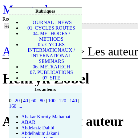
Metratech
Rubriques
Rechercher
JOURNAL - NEWS
01. CYCLES ROUTES
04. METHODES /
METHODS
05. CYCLES
Accueil du site
> Les auteu
INTERNATIONAUX /
INTERNATIONAL
SEMINARS
06. METRATECH
07. PUBLICATIONS
Henryk Zobel
07. SITE
Les auteurs
0
|
20
|
40
|
60
|
80
|
100
|
120
|
140
|
160
|
...
Articles de cet auteur
Abakar Koroty Mahamat
ABAR
Abdelaziz Dahbi
Abdelhakim Jakani