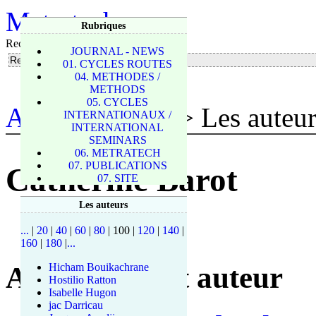
Metratech
Rubriques
Rechercher
JOURNAL - NEWS
01. CYCLES ROUTES
04. METHODES /
METHODS
05. CYCLES
Accueil du site
> Les auteur
INTERNATIONAUX /
INTERNATIONAL
SEMINARS
06. METRATECH
07. PUBLICATIONS
Catherine Barot
07. SITE
Les auteurs
...
|
20
|
40
|
60
|
80
|
100
|
120
|
140
|
160
|
180
|
...
Articles de cet auteur
Hicham Bouikachrane
Hostilio Ratton
Isabelle Hugon
jac Darricau