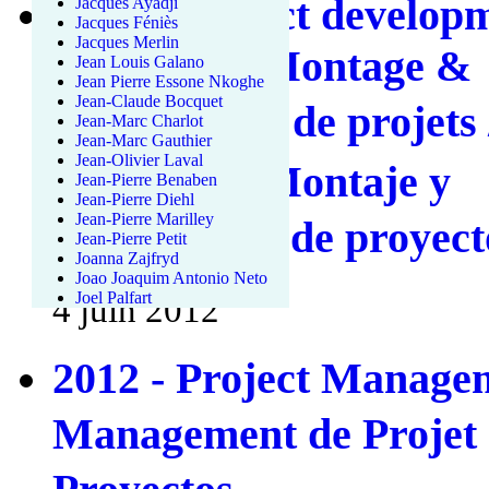
2012 - Project develop
Jacques Ayadji
Jacques Féniès
Jacques Merlin
financing / Montage &
Jean Louis Galano
Jean Pierre Essone Nkoghe
Jean-Claude Bocquet
financement de proje
Jean-Marc Charlot
Jean-Marc Gauthier
Jean-Olivier Laval
展和融资 / Montaje y
Jean-Pierre Benaben
Jean-Pierre Diehl
Jean-Pierre Marilley
financiación de proyect
Jean-Pierre Petit
Joanna Zajfryd
Joao Joaquim Antonio Neto
Joel Palfart
4 juin 2012
2012 - Project Manage
Management de Projet