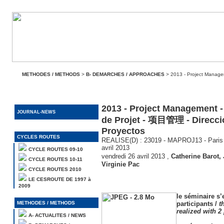
METHODES / METHODS
>
B- DEMARCHES / APPROACHES
> 2013 - Project Manage
2013 - Project Management 
JOURNAL-NEWS
de Projet - 项目管理 - Direcci
Proyectos
CYCLES ROUTES
REALISE(D) : 23019 - MAPROJ13 - Paris - 
avril 2013
CYCLE ROUTES 09-10
vendredi 26 avril 2013
,
Catherine Barot
,
CYCLE ROUTES 10-11
Virginie Pac
CYCLE ROUTES 2010
LE CESROUTE DE 1997 à
2009
le séminaire s’
METHODES / METHODS
participants /
t
realized with 2
A- ACTUALITES / NEWS