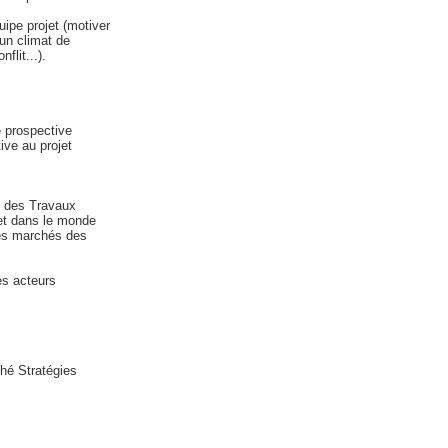
ipe projet (motiver
 un climat de
flit...).
e prospective
ive au projet
s des Travaux
 et dans le monde
des marchés des
es acteurs
ché Stratégies