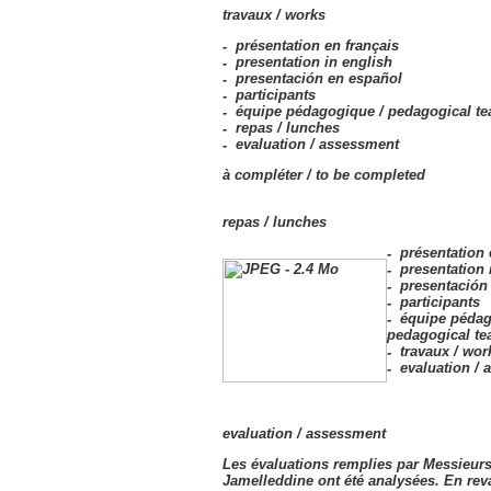
travaux /
works
présentation en français
presentation in english
presentación en español
participants
équipe pédagogique /
pedagogical t
repas /
lunches
evaluation /
assessment
à compléter /
to be completed
repas /
lunches
présentation 
presentation 
presentación
participants
équipe pédag
pedagogical t
travaux /
wor
evaluation /
evaluation /
assessment
Les évaluations remplies par Messieur
Jamelleddine ont été analysées. En rev