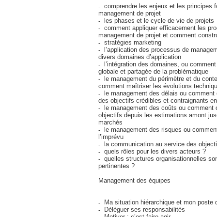
comprendre les enjeux et les principes
management de projet
les phases et le cycle de vie de projets
comment appliquer efficacement les pr
management de projet et comment construi
stratégies marketing
l’application des processus de managem
divers domaines d’application
l’intégration des domaines, ou comment 
globale et partagée de la problématique
le management du périmètre et du conten
comment maîtriser les évolutions techniq
le management des délais ou comment déf
des objectifs crédibles et contraignants e
le management des coûts ou comment o
objectifs depuis les estimations amont ju
marchés
le management des risques ou comment 
l’imprévu
la communication au service des objectif
quels rôles pour les divers acteurs ?
quelles structures organisationnelles son
pertinentes ?
Management des équipes
Ma situation hiérarchique et mon poste d
Déléguer ses responsabilités
Motiver : c’est faire agir