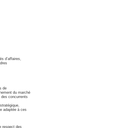
és d’affaires,
adres
s de
ionnement du marché
e des concurrents
 stratégique,
ie adaptée à ces
le respect des