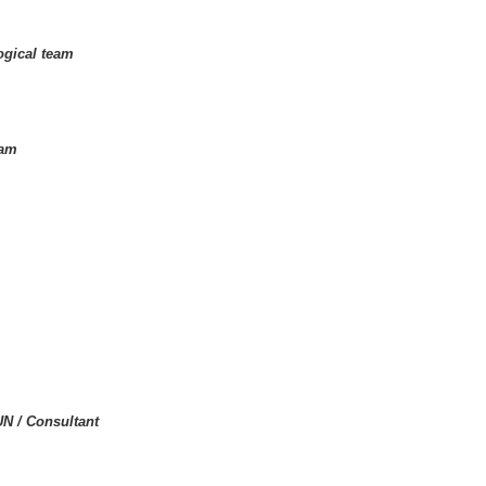
ogical team
eam
N / Consultant