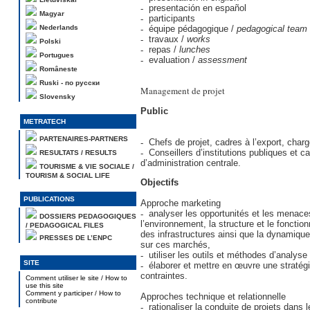
presentación en español
Magyar
participants
Nederlands
équipe pédagogique /
pedagogical team
travaux /
works
Polski
repas /
lunches
Portugues
evaluation /
assessment
Româneste
Ruski - по русски
Management de projet
Slovensky
Public
METRATECH
PARTENAIRES-PARTNERS
Chefs de projet, cadres à l’export, charg
Conseillers d’institutions publiques et c
RESULTATS / RESULTS
d’administration centrale.
TOURISME & VIE SOCIALE /
TOURISM & SOCIAL LIFE
Objectifs
PUBLICATIONS
Approche marketing
analyser les opportunités et les menace
DOSSIERS PEDAGOGIQUES
l’environnement, la structure et le fonct
/ PEDAGOGICAL FILES
des infrastructures ainsi que la dynamiqu
PRESSES DE L’ENPC
sur ces marchés,
utiliser les outils et méthodes d’analyse
SITE
élaborer et mettre en œuvre une stratég
contraintes.
Comment utiliser le site / How to
use this site
Comment y participer / How to
Approches technique et relationnelle
contribute
rationaliser la conduite de projets dans 