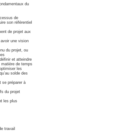
 fondamentaux du
ocessus de
re son référentiel
ent de projet aux
avoir une vision
u du projet, ou
ues
inir et atteindre
n matière de temps
ptimiser les
squ’au solde des
se préparer à
s du projet
t les plus
e travail