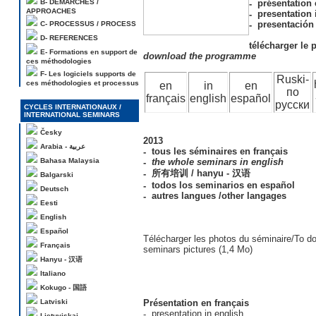
B- DEMARCHES /
présentation 
APPROACHES
presentation 
presentación
C- PROCESSUS / PROCESS
D- REFERENCES
télécharger le
E- Formations en support de
download the programme
ces méthodologies
F- Les logiciels supports de
Ruski-
ces méthodologies et processus
en
in
en
по
français
english
español
русски
CYCLES INTERNATIONAUX /
INTERNATIONAL SEMINARS
Česky
2013
Arabia - عربية
tous les séminaires en français
Bahasa Malaysia
the whole seminars in english
所有培训 / hanyu - 汉语
Balgarski
todos los seminarios en español
Deutsch
autres langues /other langages
Eesti
English
Español
Télécharger les photos du séminaire/To d
Français
seminars pictures (1,4 Mo)
Hanyu - 汉语
Italiano
Kokugo - 国語
Latviski
Présentation en français
presentation in english
Lietuviskai