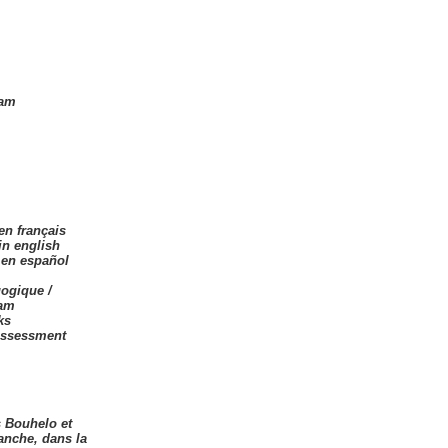
eam
en français
in english
 en español
ogique /
eam
ks
assessment
s Bouhelo et
anche, dans la