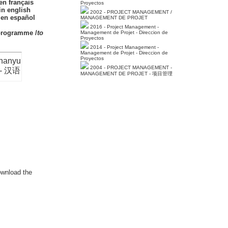
en français
Proyectos
in english
2002 - PROJECT MANAGEMENT /
 en español
MANAGEMENT DE PROJET
2016 - Project Management -
 programme /
to
Management de Projet - Direccion de
Proyectos
2014 - Project Management -
Management de Projet - Direccion de
Proyectos
hanyu
2004 - PROJECT MANAGEMENT -
- 汉语
MANAGEMENT DE PROJET - 项目管理
ownload the