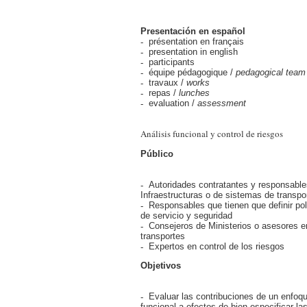
Presentación en español
présentation en français
presentation in english
participants
équipe pédagogique /
pedagogical team
travaux /
works
repas /
lunches
evaluation /
assessment
Análisis funcional y control de riesgos
Público
Autoridades contratantes y responsable
Infraestructuras o de sistemas de transpo
Responsables que tienen que definir pol
de servicio y seguridad
Consejeros de Ministerios o asesores e
transportes
Expertos en control de los riesgos
Objetivos
Evaluar las contribuciones de un enfoq
funcional a efectos de bien especificar l