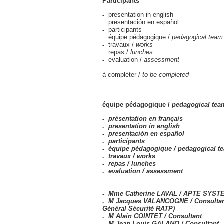
Participants
presentation in english
presentación en español
participants
équipe pédagogique /
pedagogical team
travaux /
works
repas /
lunches
evaluation /
assessment
à compléter /
to be completed
équipe pédagogique /
pedagogical tea
présentation en français
presentation in english
presentación en español
participants
équipe pédagogique /
pedagogical t
travaux /
works
repas /
lunches
evaluation /
assessment
Mme Catherine LAVAL / APTE SYST
M Jacques VALANCOGNE / Consultant
Général Sécurité RATP)
M Alain COINTET / Consultant
M Jean-Louis GALANO / Consultant