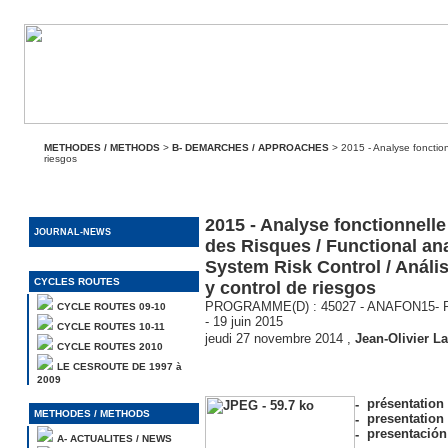
METHODES / METHODS
>
B- DEMARCHES / APPROACHES
> 2015 - Analyse fonctionn
riesgos
2015 - Analyse fonctionnelle 
JOURNAL-NEWS
des Risques / Functional an
System Risk Control / Anális
CYCLES ROUTES
y control de riesgos
PROGRAMME(D) : 45027 - ANAFON15- Par
CYCLE ROUTES 09-10
- 19 juin 2015
CYCLE ROUTES 10-11
jeudi 27 novembre 2014
,
Jean-Olivier La
CYCLE ROUTES 2010
LE CESROUTE DE 1997 à
2009
présentation 
METHODES / METHODS
presentation 
presentación
A- ACTUALITES / NEWS