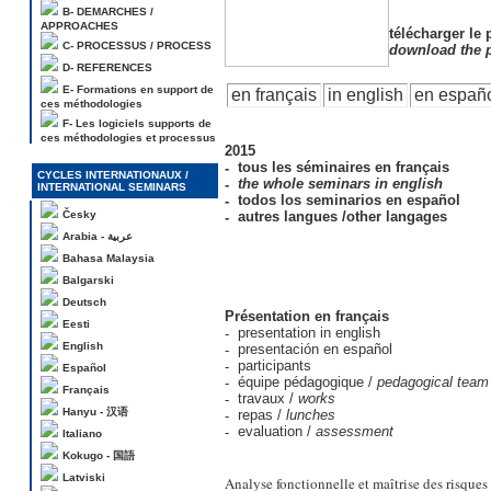
B- DEMARCHES /
APPROACHES
télécharger le
C- PROCESSUS / PROCESS
download the
D- REFERENCES
E- Formations en support de
en français
in english
en españ
ces méthodologies
F- Les logiciels supports de
ces méthodologies et processus
2015
tous les séminaires en français
CYCLES INTERNATIONAUX /
the whole seminars in english
INTERNATIONAL SEMINARS
todos los seminarios en español
Česky
autres langues /other langages
Arabia - عربية
Bahasa Malaysia
Balgarski
Deutsch
Présentation en français
Eesti
presentation in english
English
presentación en español
participants
Español
équipe pédagogique /
pedagogical team
Français
travaux /
works
Hanyu - 汉语
repas /
lunches
evaluation /
assessment
Italiano
Kokugo - 国語
Latviski
Analyse fonctionnelle et maîtrise des risques