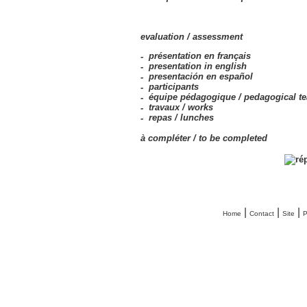
evaluation /
assessment
présentation en français
presentation in english
presentación en español
participants
équipe pédagogique /
pedagogical t
travaux /
works
repas /
lunches
à compléter /
to be completed
ré
|
|
|
Home
Contact
Site
P