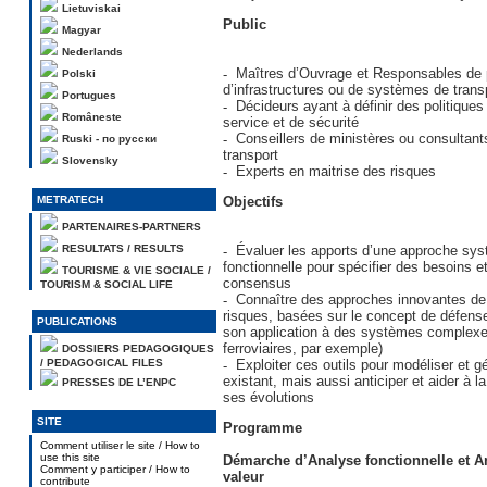
Lietuviskai
Public
Magyar
Nederlands
Maîtres d’Ouvrage et Responsables de 
Polski
d’infrastructures ou de systèmes de trans
Portugues
Décideurs ayant à définir des politiques
Româneste
service et de sécurité
Conseillers de ministères ou consultants
Ruski - по русски
transport
Slovensky
Experts en maitrise des risques
METRATECH
Objectifs
PARTENAIRES-PARTNERS
RESULTATS / RESULTS
Évaluer les apports d’une approche sys
fonctionnelle pour spécifier des besoins e
TOURISME & VIE SOCIALE /
consensus
TOURISM & SOCIAL LIFE
Connaître des approches innovantes de
risques, basées sur le concept de défense
PUBLICATIONS
son application à des systèmes complexe
ferroviaires, par exemple)
DOSSIERS PEDAGOGIQUES
/ PEDAGOGICAL FILES
Exploiter ces outils pour modéliser et 
existant, mais aussi anticiper et aider à l
PRESSES DE L’ENPC
ses évolutions
SITE
Programme
Comment utiliser le site / How to
use this site
Démarche d’Analyse fonctionnelle et A
Comment y participer / How to
valeur
contribute