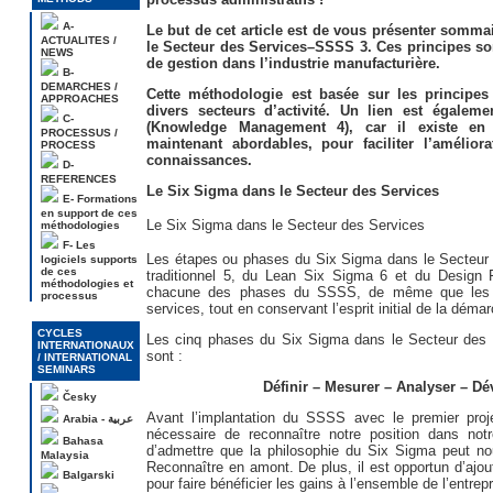
A-
Le but de cet article est de vous présenter somm
ACTUALITES /
le Secteur des Services–SSSS 3. Ces principes so
NEWS
de gestion dans l’industrie manufacturière.
B-
DEMARCHES /
Cette méthodologie est basée sur les principe
APPROACHES
divers secteurs d’activité. Un lien est égalem
C-
(Knowledge Management 4), car il existe en 
PROCESSUS /
maintenant abordables, pour faciliter l’amélior
PROCESS
connaissances.
D-
REFERENCES
Le Six Sigma dans le Secteur des Services
E- Formations
en support de ces
Le Six Sigma dans le Secteur des Services
méthodologies
F- Les
Les étapes ou phases du Six Sigma dans le Secteur 
logiciels supports
de ces
traditionnel 5, du Lean Six Sigma 6 et du Design 
méthodologies et
chacune des phases du SSSS, de même que les o
processus
services, tout en conservant l’esprit initial de la dém
CYCLES
Les cinq phases du Six Sigma dans le Secteur des S
INTERNATIONAUX
sont :
/ INTERNATIONAL
SEMINARS
Définir – Mesurer – Analyser – D
Česky
Avant l’implantation du SSSS avec le premier proje
Arabia - عربية
nécessaire de reconnaître notre position dans notre
Bahasa
d’admettre que la philosophie du Six Sigma peut no
Malaysia
Reconnaître en amont. De plus, il est opportun d’ajou
Balgarski
pour faire bénéficier les gains à l’ensemble de l’entrepr