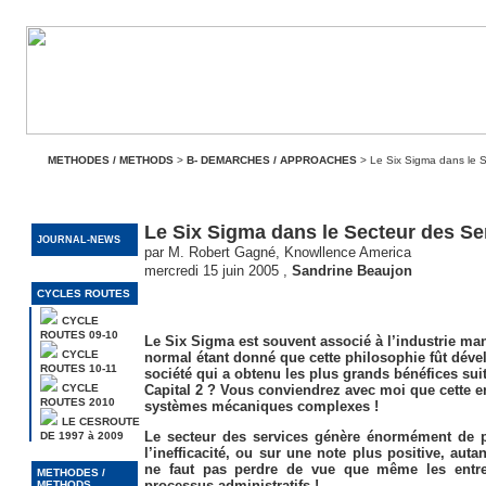
METHODES / METHODS
>
B- DEMARCHES / APPROACHES
> Le Six Sigma dans le S
Le Six Sigma dans le Secteur des Se
JOURNAL-NEWS
par M. Robert Gagné, Knowllence America
mercredi 15 juin 2005
,
Sandrine Beaujon
CYCLES ROUTES
CYCLE
ROUTES 09-10
Le Six Sigma est souvent associé à l’industrie manuf
CYCLE
normal étant donné que cette philosophie fût déve
ROUTES 10-11
société qui a obtenu les plus grands bénéfices sui
CYCLE
Capital 2 ? Vous conviendrez avec moi que cette en
ROUTES 2010
systèmes mécaniques complexes !
LE CESROUTE
Le secteur des services génère énormément de pr
DE 1997 à 2009
l’inefficacité, ou sur une note plus positive, autan
ne faut pas perdre de vue que même les entre
METHODES /
processus administratifs !
METHODS