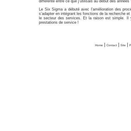
différente entre ce que j’utilisais au début des années ’
Le Six Sigma a débuté avec l’amélioration des procéd
s’adapter en intégrant les fonctions de la recherche e
le secteur des services. Et la raison est simple. Il 
prestations de service !
|
|
|
Home
Contact
Site
P