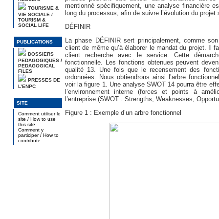
mentionné spécifiquement, une analyse financière est 
TOURISME &
long du processus, afin de suivre l’évolution du projet
VIE SOCIALE /
TOURISM &
SOCIAL LIFE
DÉFINIR
La phase DÉFINIR sert principalement, comme son no
PUBLICATIONS
client de même qu’à élaborer le mandat du projet. Il f
DOSSIERS
client recherche avec le service. Cette démarc
PEDAGOGIQUES /
fonctionnelle. Les fonctions obtenues peuvent deveni
PEDAGOGICAL
qualité 13. Une fois que le recensement des fonctio
FILES
ordonnées. Nous obtiendrons ainsi l’arbre fonctionne
PRESSES DE
voir la figure 1. Une analyse SWOT 14 pourra être eff
L’ENPC
l’environnement interne (forces et points à améli
l’entreprise (SWOT : Strengths, Weaknesses, Opportun
SITE
Figure 1 : Exemple d’un arbre fonctionnel
Comment utiliser le
site / How to use
this site
Comment y
participer / How to
contribute