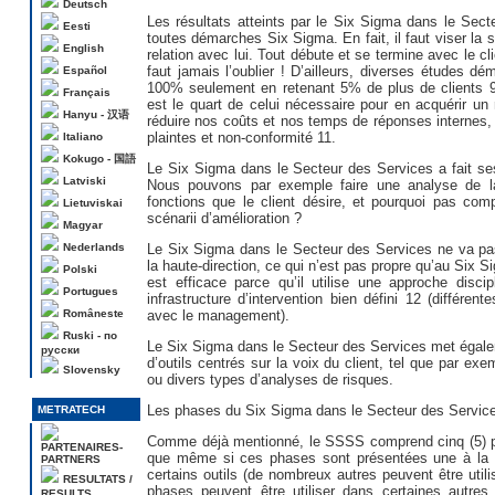
Deutsch
Les résultats atteints par le Six Sigma dans le Sec
Eesti
toutes démarches Six Sigma. En fait, il faut viser la s
English
relation avec lui. Tout débute et se termine avec le clie
faut jamais l’oublier ! D’ailleurs, diverses études d
Español
100% seulement en retenant 5% de plus de clients 9 
Français
est le quart de celui nécessaire pour en acquérir un
Hanyu - 汉语
réduire nos coûts et nos temps de réponses internes,
plaintes et non-conformité 11.
Italiano
Kokugo - 国語
Le Six Sigma dans le Secteur des Services a fait ses 
Latviski
Nous pouvons par exemple faire une analyse de la 
fonctions que le client désire, et pourquoi pas co
Lietuviskai
scénarii d’amélioration ?
Magyar
Nederlands
Le Six Sigma dans le Secteur des Services ne va pa
la haute-direction, ce qui n’est pas propre qu’au Six
Polski
est efficace parce qu’il utilise une approche disc
Portugues
infrastructure d’intervention bien défini 12 (différent
Româneste
avec le management).
Ruski - по
Le Six Sigma dans le Secteur des Services met égalem
русски
d’outils centrés sur la voix du client, tel que par exe
Slovensky
ou divers types d’analyses de risques.
Les phases du Six Sigma dans le Secteur des Servic
METRATECH
Comme déjà mentionné, le SSSS comprend cinq (5) pha
PARTENAIRES-
que même si ces phases sont présentées une à la suit
PARTNERS
certains outils (de nombreux autres peuvent être ut
RESULTATS /
phases peuvent être utiliser dans certaines autre
RESULTS