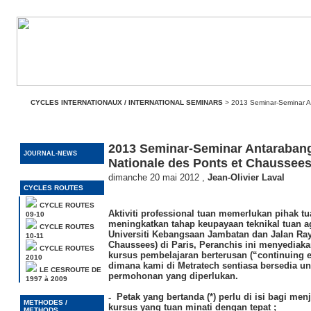
CYCLES INTERNATIONAUX / INTERNATIONAL SEMINARS
> 2013 Seminar-Seminar A
2013 Seminar-Seminar Antaraban
JOURNAL-NEWS
Nationale des Ponts et Chaussees
dimanche 20 mai 2012
,
Jean-Olivier Laval
CYCLES ROUTES
CYCLE ROUTES
Aktiviti professional tuan memerlukan pihak t
09-10
meningkatkan tahap keupayaan teknikal tuan ag
CYCLE ROUTES
Universiti Kebangsaan Jambatan dan Jalan Ray
10-11
Chaussees) di Paris, Peranchis ini menyediak
CYCLE ROUTES
kursus pembelajaran berterusan (“continuing e
2010
dimana kami di Metratech sentiasa bersedia 
LE CESROUTE DE
permohonan yang diperlukan.
1997 à 2009
Petak yang bertanda (*) perlu di isi bagi me
METHODES /
kursus yang tuan minati dengan tepat ;
METHODS