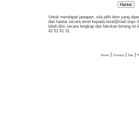
Untuk mendapat jawapan, sila pilih item yang dip
dan hantar secara emel kepada laval@mail.enpc.f
telah diisi secara lengkap dan fakskan borang ini 
42 51 61 31
|
|
|
Home
Contact
Site
P