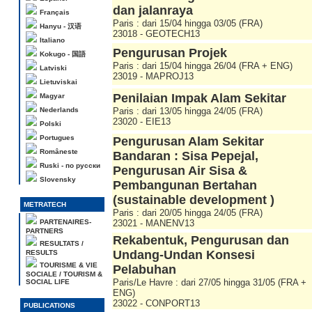
dan jalanraya
Français
Paris : dari 15/04 hingga 03/05 (FRA)
Hanyu - 汉语
23018 - GEOTECH13
Italiano
Pengurusan Projek
Kokugo - 国語
Paris : dari 15/04 hingga 26/04 (FRA + ENG)
Latviski
23019 - MAPROJ13
Lietuviskai
Penilaian Impak Alam Sekitar
Magyar
Nederlands
Paris : dari 13/05 hingga 24/05 (FRA)
23020 - EIE13
Polski
Portugues
Pengurusan Alam Sekitar
Româneste
Bandaran : Sisa Pepejal,
Ruski - по русски
Pengurusan Air Sisa &
Slovensky
Pembangunan Bertahan
(sustainable development )
METRATECH
Paris : dari 20/05 hingga 24/05 (FRA)
PARTENAIRES-
23021 - MANENV13
PARTNERS
Rekabentuk, Pengurusan dan
RESULTATS /
Undang-Undan Konsesi
RESULTS
TOURISME & VIE
Pelabuhan
SOCIALE / TOURISM &
Paris/Le Havre : dari 27/05 hingga 31/05 (FRA +
SOCIAL LIFE
ENG)
23022 - CONPORT13
PUBLICATIONS