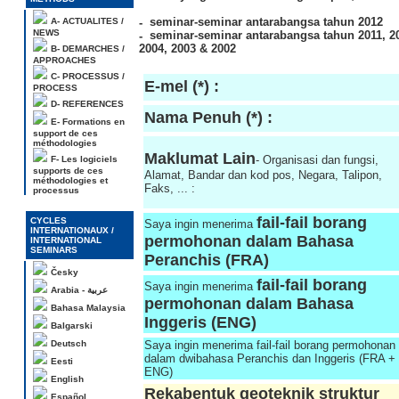
seminar-seminar antarabangsa tahun 2012
A- ACTUALITES /
NEWS
seminar-seminar antarabangsa tahun 2011, 201
2004, 2003 & 2002
B- DEMARCHES /
APPROACHES
C- PROCESSUS /
E-mel (*) :
PROCESS
D- REFERENCES
Nama Penuh (*) :
E- Formations en
support de ces
méthodologies
Maklumat Lain
- Organisasi dan fungsi,
F- Les logiciels
supports de ces
Alamat, Bandar dan kod pos, Negara, Talipon,
méthodologies et
Faks, ... :
processus
fail-fail borang
CYCLES
Saya ingin menerima
INTERNATIONAUX /
permohonan dalam Bahasa
INTERNATIONAL
SEMINARS
Peranchis (FRA)
Česky
fail-fail borang
Saya ingin menerima
Arabia - عربية
permohonan dalam Bahasa
Bahasa Malaysia
Inggeris (ENG)
Balgarski
Deutsch
Saya ingin menerima fail-fail borang permohonan
dalam dwibahasa Peranchis dan Inggeris (FRA +
Eesti
ENG)
English
Rekabentuk geoteknik struktur
Español