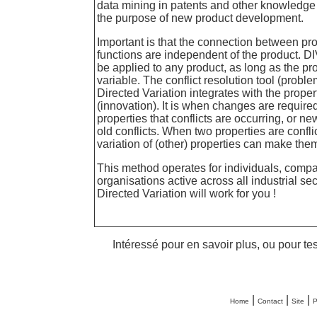
data mining in patents and other knowledge
the purpose of new product development.
Important is that the connection between pr
functions are independent of the product. D
be applied to any product, as long as the pr
variable. The conflict resolution tool (proble
Directed Variation integrates with the propert
(innovation). It is when changes are required
properties that conflicts are occurring, or n
old conflicts. When two properties are confli
variation of (other) properties can make them
This method operates for individuals, comp
organisations active across all industrial se
Directed Variation will work for you !
Intéressé pour en savoir plus, ou pour tes
|
|
|
Home
Contact
Site
P