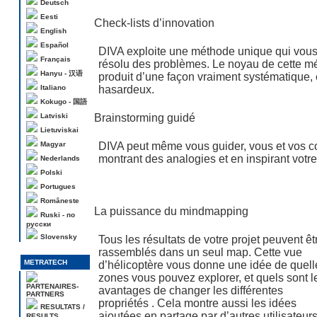
Deutsch
Eesti
Check-lists d’innovation
English
Español
DIVA exploite une méthode unique qui vous
Français
résolu des problèmes. Le noyau de cette mét
Hanyu - 汉语
produit d’une façon vraiment systématique, e
Italiano
hasardeux.
Kokugo - 国語
Latviski
Brainstorming guidé
Lietuviskai
Magyar
DIVA peut même vous guider, vous et vos co
montrant des analogies et en inspirant votre
Nederlands
Polski
Portugues
Româneste
La puissance du mindmapping
Ruski - по
русски
Slovensky
Tous les résultats de votre projet peuvent êt
rassemblés dans un seul map. Cette vue
METRATECH
d’hélicoptère vous donne une idée de quell
zones vous pouvez explorer, et quels sont l
PARTENAIRES-
avantages de changer les différentes
PARTNERS
propriétés . Cela montre aussi les idées
RESULTATS /
ajoutées en partage par d’autres utilisateurs
RESULTS