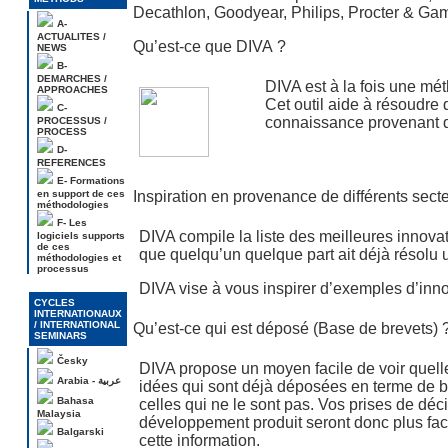
Decathlon, Goodyear, Philips, Procter & Gamb
A-
ACTUALITES /
Qu’est-ce que DIVA ?
NEWS
B-
DEMARCHES /
DIVA est à la fois une méth
APPROACHES
Cet outil aide à résoudre 
C-
connaissance provenant d
PROCESSUS /
PROCESS
D-
REFERENCES
E- Formations
en support de ces
Inspiration en provenance de différents sect
méthodologies
F- Les
DIVA compile la liste des meilleures innovat
logiciels supports
de ces
que quelqu’un quelque part ait déjà résolu
méthodologies et
processus
DIVA vise à vous inspirer d’exemples d’inno
CYCLES
INTERNATIONAUX
/ INTERNATIONAL
Qu’est-ce qui est déposé (Base de brevets) 
SEMINARS
Česky
DIVA propose un moyen facile de voir quell
Arabia - عربية
idées qui sont déjà déposées en terme de br
Bahasa
celles qui ne le sont pas. Vos prises de déci
Malaysia
développement produit seront donc plus fac
Balgarski
cette information.