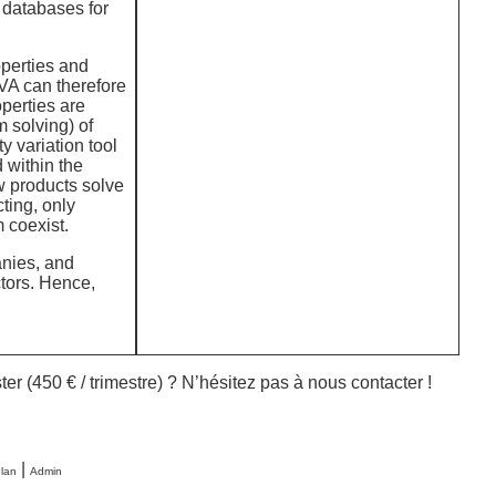
 databases for
operties and
IVA can therefore
operties are
m solving) of
y variation tool
 within the
ew products solve
cting, only
 coexist.
anies, and
ctors. Hence,
ter (450 € / trimestre) ? N’hésitez pas à nous contacter !
|
lan
Admin