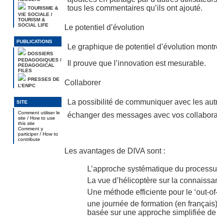
tous les commentaires qu’ils ont ajouté.
TOURISME &
VIE SOCIALE /
TOURISM &
SOCIAL LIFE
Le potentiel d’évolution
PUBLICATIONS
Le graphique de potentiel d’évolution montre 
DOSSIERS
PEDAGOGIQUES /
Il prouve que l’innovation est mesurable.
PEDAGOGICAL
FILES
PRESSES DE
Collaborer
L’ENPC
La possibilité de communiquer avec les autr
SITE
Comment utiliser le
échanger des messages avec vos collaborat
site / How to use
this site
Comment y
participer / How to
contribute
Les avantages de DIVA sont :
L’approche systématique du processu
La vue d’hélicoptère sur la connaissa
Une méthode efficiente pour le ‘out-of
une journée de formation (en français)
basée sur une approche simplifiée d