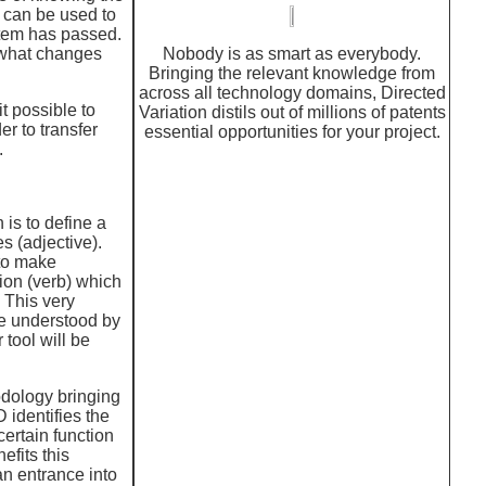
y can be used to
stem has passed.
 what changes
Nobody is as smart as everybody.
Bringing the relevant knowledge from
across all technology domains, Directed
t possible to
Variation distils out of millions of patents
r to transfer
essential opportunities for your project.
.
 is to define a
es (adjective).
 to make
tion (verb) which
. This very
be understood by
 tool will be
odology bringing
 identifies the
certain function
efits this
n entrance into