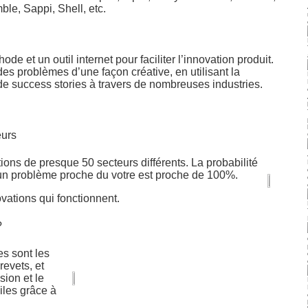
le, Sappi, Shell, etc.
ode et un outil internet pour faciliter l’innovation produit.
des problèmes d’une façon créative, en utilisant la
e success stories à travers de nombreuses industries.
eurs
ions de presque 50 secteurs différents. La probabilité
 un problème proche du votre est proche de 100%.
vations qui fonctionnent.
?
es sont les
evets, et
sion et le
iles grâce à