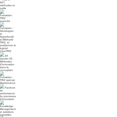
AVT,
méthodes et
outils
Formation :
TRIZ
avancée
Formation :
Développer
et
Approfondir
la Méthode
TRIZ, et
positionner le
logiciel
CreaTRIZ
28
Janvier 05-
Méthodes
d’innovation
dans la
conception
Formation :
TRIZ spécial
Maintenance
Facteurs
de
performance
du processus
d’innovation
Knowledge
Management
et solutions
logicielles