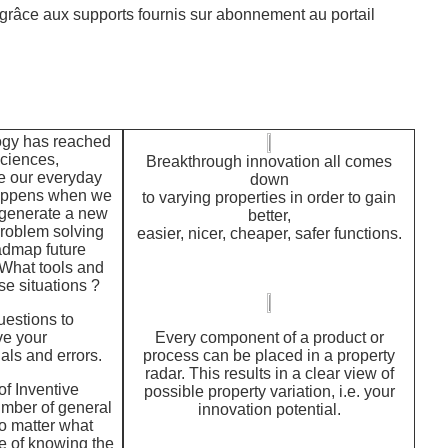
grâce aux supports fournis sur abonnement au portail
logy has reached
sciences,
Breakthrough innovation all comes
e our everyday
down
happens when we
to varying properties in order to gain
o generate a new
better,
roblem solving
easier, nicer, cheaper, safer functions.
admap future
 What tools and
e situations ?
uestions to
ve your
Every component of a product or
als and errors.
process can be placed in a property
radar. This results in a clear view of
of Inventive
possible property variation, i.e. your
umber of general
innovation potential.
o matter what
ce of knowing the