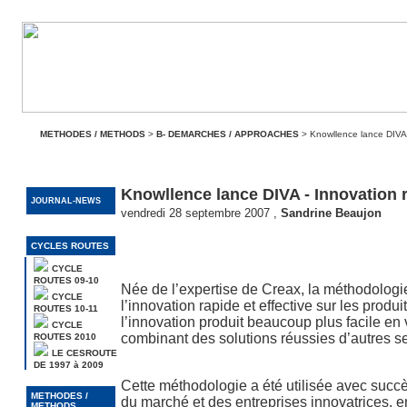
METHODES / METHODS
>
B- DEMARCHES / APPROACHES
> Knowllence lance DIVA 
Knowllence lance DIVA - Innovation 
JOURNAL-NEWS
vendredi 28 septembre 2007
,
Sandrine Beaujon
CYCLES ROUTES
CYCLE
ROUTES 09-10
Née de l’expertise de Creax, la méthodologi
CYCLE
l’innovation rapide et effective sur les produ
ROUTES 10-11
l’innovation produit beaucoup plus facile en 
CYCLE
combinant des solutions réussies d’autres se
ROUTES 2010
LE CESROUTE
DE 1997 à 2009
Cette méthodologie a été utilisée avec succ
METHODES /
du marché et des entreprises innovatrices, en
METHODS