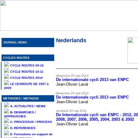
Nederlands
JOURNAL-NEWS
CYCLES ROUTES
CYCLE ROUTES 09-10
CYCLE ROUTES 10-11
dimanche 20 mai
2012
CYCLE ROUTES 2010
De internationale cycli 2013 van ENPC
Jean-Olivier Laval
LE CESROUTE DE 1997 à
2009
dimanche 20 mai
2012
De internationale cycli 2013 van ENPC
METHODES / METHODS
Jean-Olivier Laval
A- ACTUALITES / NEWS
vendredi 20 mai
2011
B- DEMARCHES /
De Internationale cycli van ENPC : 2012, 20
APPROACHES
2008, 2007, 2006, 2005, 2004, 2003 & 2002
C- PROCESSUS / PROCESS
Jean-Olivier Laval
D- REFERENCES
E- Formations en support de