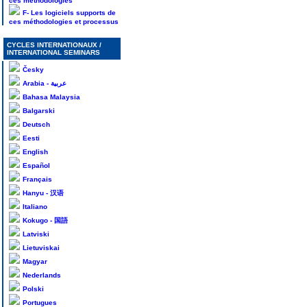
ces méthodologies
F- Les logiciels supports de
ces méthodologies et processus
CYCLES INTERNATIONAUX /
INTERNATIONAL SEMINARS
Česky
Arabia - عربية
Bahasa Malaysia
Balgarski
Deutsch
Eesti
English
Español
Français
Hanyu - 汉语
Italiano
Kokugo - 国語
Latviski
Lietuviskai
Magyar
Nederlands
Polski
Portugues