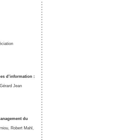
éciation
s d’information :
 Gérard Jean
 management du
rniou, Robert Mahl,