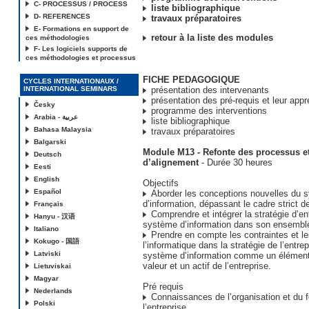
C- PROCESSUS / PROCESS
liste bibliographique
D- REFERENCES
travaux préparatoires
E- Formations en support de
retour à la liste des modules
ces méthodologies
F- Les logiciels supports de
ces méthodologies et processus
FICHE PEDAGOGIQUE
CYCLES INTERNATIONAUX /
INTERNATIONAL SEMINARS
présentation des intervenants
présentation des pré-requis et leur appr
Česky
programme des interventions
Arabia - عربية
liste bibliographique
Bahasa Malaysia
travaux préparatoires
Balgarski
Module M13 - Refonte des processus et
Deutsch
d’alignement
- Durée 30 heures
Eesti
English
Objectifs
Español
Aborder les conceptions nouvelles du 
d’information, dépassant le cadre strict de
Français
Comprendre et intégrer la stratégie d’en
Hanyu - 汉语
système d’information dans son ensembl
Italiano
Prendre en compte les contraintes et le
Kokugo - 国語
l’informatique dans la stratégie de l’entrep
Latviski
système d’information comme un élément 
valeur et un actif de l’entreprise.
Lietuviskai
Magyar
Pré requis
Nederlands
Connaissances de l’organisation et du 
Polski
l’entreprise