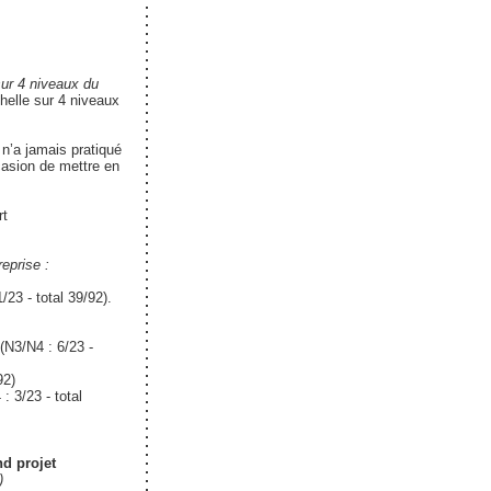
sur 4 niveaux du
helle sur 4 niveaux
 n’a jamais pratiqué
casion de mettre en
rt
eprise :
23 - total 39/92).
(N3/N4 : 6/23 -
92)
: 3/23 - total
d projet
)