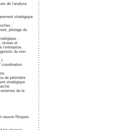
es de l’analyse
gnement stratégique
roches :
ent, pilotage du
tratégique :
, niveau et
 l’entreprise,
iagnostic du non-
.I.
/ coordination
ons
ou de périmètre
nt stratégique
marche
 externes de la
en oeuvre Risques
et les niveaux