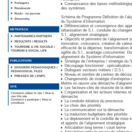
Portugues
Connaissance des bases méthodologiqu
des systèmes
Româneste
Ruski - по русски
Schéma de Programme Définition de l’ali
Slovensky
du Système d’Information
Différenciation et convergence des app
METRATECH
urbanisation de S.I., conduite du changem
S.I., alignement stratégique.
PARTENAIRES-PARTNERS
Objectifs et périmètre de l’alignement s
RESULTATS / RESULTS
innovation, croissance, création de valeur
TOURISME & VIE SOCIALE /
efficacité de la dépense, transformation de
TOURISM & SOCIAL LIFE
agilité du S.I., avantage concurrentiel. D
alignement du Système d’Information
PUBLICATIONS
Stratégie de l’entreprise / stratégie du S
Découpage fonctionnel : spécialisation 
DOSSIERS PEDAGOGIQUES /
Dialogues secteurs métiers / D.S.I.
PEDAGOGICAL FILES
Niveau et nombre de centres de décisi
PRESSES DE L’ENPC
Changements de stratégie d’entreprise 
Mettre en œuvre une démarche d’aligneme
SITE
Les facteurs-clés de réussite de la dé
L’organisation et les acteurs internes et
Comment utiliser le site / How to
démarche
use this site
Comment y participer / How to
La conduite itérative du processus
contribute
Le choix des priorités
La communication sur la démarche
La traduction budgétaire des priorités
Le déploiement et le contrôle de mise 
et apports de l’alignement stratégique
Articulation long terme / court terme
Articulation entre le niveau de pilotage 