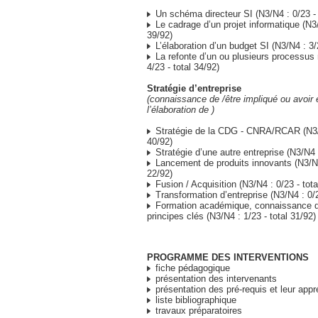
Un schéma directeur SI (N3/N4 : 0/23 - 
Le cadrage d’un projet informatique (N3/
39/92)
L’élaboration d’un budget SI (N3/N4 : 3/2
La refonte d’un ou plusieurs processus 
4/23 - total 34/92)
Stratégie d’entreprise
(connaissance de /être impliqué ou avoir 
l’élaboration de )
Stratégie de la CDG - CNRA/RCAR (N3/N
40/92)
Stratégie d’une autre entreprise (N3/N4 :
Lancement de produits innovants (N3/N4 
22/92)
Fusion / Acquisition (N3/N4 : 0/23 - tota
Transformation d’entreprise (N3/N4 : 0/2
Formation académique, connaissance d
principes clés (N3/N4 : 1/23 - total 31/92)
PROGRAMME DES INTERVENTIONS
fiche pédagogique
présentation des intervenants
présentation des pré-requis et leur appr
liste bibliographique
travaux préparatoires