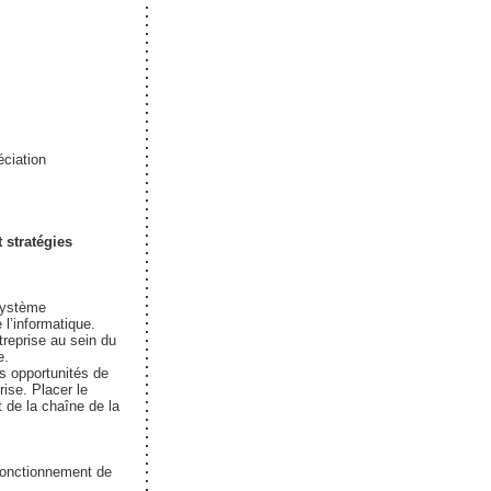
éciation
 stratégies
système
 l’informatique.
treprise au sein du
e.
s opportunités de
rise. Placer le
de la chaîne de la
fonctionnement de