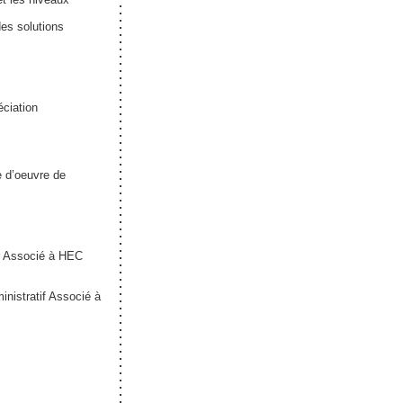
des solutions
éciation
e d’oeuvre de
 Associé à HEC
nistratif Associé à