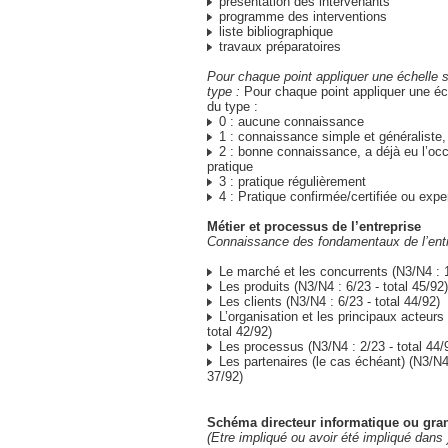
présentation des intervenants
programme des interventions
liste bibliographique
travaux préparatoires
Pour chaque point appliquer une échelle 
type :
Pour chaque point appliquer une éc
du type :
0 : aucune connaissance
1 : connaissance simple et généraliste,
2 : bonne connaissance, a déjà eu l’oc
pratique
3 : pratique régulièrement
4 : Pratique confirmée/certifiée ou expe
Métier et processus de l’entreprise
Connaissance des fondamentaux de l’entr
Le marché et les concurrents (N3/N4 : 1/
Les produits (N3/N4 : 6/23 - total 45/92)
Les clients (N3/N4 : 6/23 - total 44/92)
L’organisation et les principaux acteurs 
total 42/92)
Les processus (N3/N4 : 2/23 - total 44/
Les partenaires (le cas échéant) (N3/N4 
37/92)
Schéma directeur informatique ou gran
(Etre impliqué ou avoir été impliqué dans 