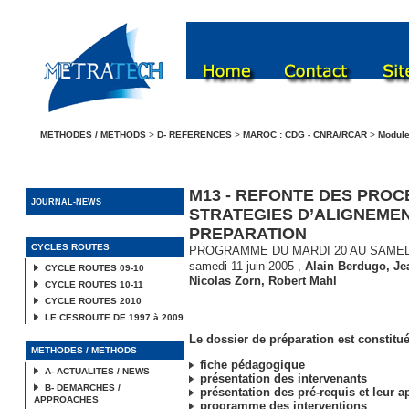
METHODES / METHODS
>
D- REFERENCES
>
MAROC : CDG - CNRA/RCAR
>
Modul
M13 - REFONTE DES PROC
JOURNAL-NEWS
STRATEGIES D’ALIGNEMEN
PREPARATION
CYCLES ROUTES
PROGRAMME DU MARDI 20 AU SAMEDI
samedi 11 juin 2005
,
Alain Berdugo
,
Je
CYCLE ROUTES 09-10
Nicolas Zorn
,
Robert Mahl
CYCLE ROUTES 10-11
CYCLE ROUTES 2010
LE CESROUTE DE 1997 à 2009
Le dossier de préparation est constitué
METHODES / METHODS
fiche pédagogique
A- ACTUALITES / NEWS
présentation des intervenants
B- DEMARCHES /
présentation des pré-requis et leur a
APPROACHES
programme des interventions