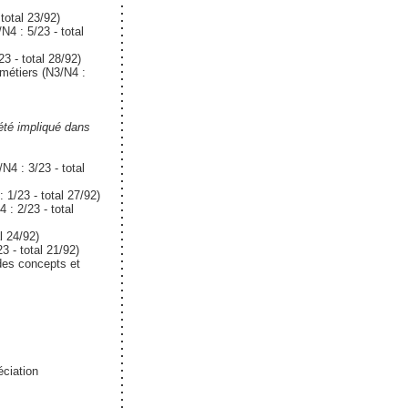
total 23/92)
N4 : 5/23 - total
3 - total 28/92)
métiers (N3/N4 :
été impliqué dans
4 : 3/23 - total
 1/23 - total 27/92)
: 2/23 - total
l 24/92)
3 - total 21/92)
es concepts et
éciation