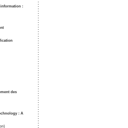
information :
nt
ication
ement des
echnology : A
on)