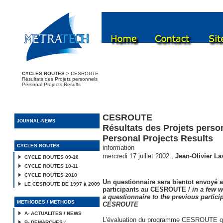
CYCLES ROUTES
> CESROUTE
Résultats des Projets personnels
Personal Projects Results
CESROUTE
JOURNAL-NEWS
Résultats des Projets perso
Personal Projects Results
CYCLES ROUTES
information
mercredi 17 juillet 2002
,
Jean-Olivier La
CYCLE ROUTES 09-10
CYCLE ROUTES 10-11
CYCLE ROUTES 2010
Un questionnaire sera bientot envoyé 
LE CESROUTE DE 1997 à 2009
participants au CESROUTE /
in a few w
a questionnaire to the previous partici
METHODES / METHODS
CESROUTE
A- ACTUALITES / NEWS
L’évaluation du programme CESROUTE qu
B- DEMARCHES /