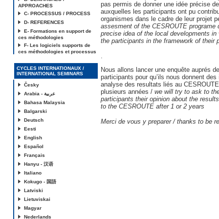
pas permis de donner une idée précise de
APPROACHES
auxquelles les participants ont pu contrib
C- PROCESSUS / PROCESS
organismes dans le cadre de leur projet p
D- REFERENCES
assesment of the CESROUTE programe d
E- Formations en support de
precise idea of the local developments in
ces méthodologies
the participants in the framework of their 
F- Les logiciels supports de
ces méthodologies et processus
.
CYCLES INTERNATIONAUX /
Nous allons lancer une enquête auprés d
INTERNATIONAL SEMINARS
participants pour qu’ils nous donnent des 
analyse des resultats liés au CESROUTE
Česky
plusieurs années /
we will try to ask to th
Arabia - عربية
participants their opinion about the result
Bahasa Malaysia
to the CESROUTE after 1 or 2 years
Balgarski
Deutsch
Merci de vous y preparer /
thanks to be re
Eesti
English
Español
Français
Hanyu - 汉语
Italiano
Kokugo - 国語
Latviski
Lietuviskai
Magyar
Nederlands