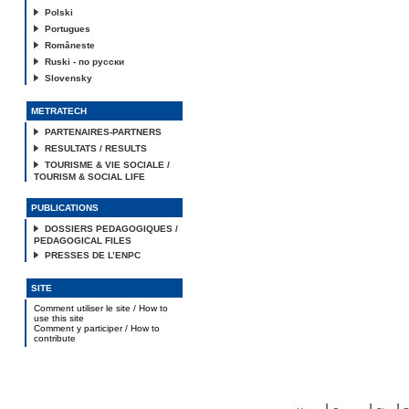
Polski
Portugues
Româneste
Ruski - по русски
Slovensky
METRATECH
PARTENAIRES-PARTNERS
RESULTATS / RESULTS
TOURISME & VIE SOCIALE /
TOURISM & SOCIAL LIFE
PUBLICATIONS
DOSSIERS PEDAGOGIQUES /
PEDAGOGICAL FILES
PRESSES DE L’ENPC
SITE
Comment utiliser le site / How to
use this site
Comment y participer / How to
contribute