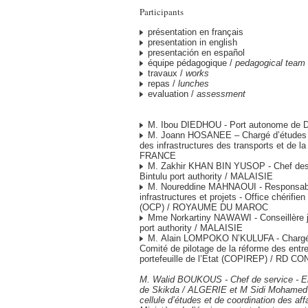
Participants
présentation en français
presentation in english
presentación en español
équipe pédagogique /
pedagogical team
travaux /
works
repas /
lunches
evaluation /
assessment
M. Ibou DIEDHOU - Port autonome de 
M. Joann HOSANEE – Chargé d’études - 
des infrastructures des transports et de 
FRANCE
M. Zakhir KHAN BIN YUSOP - Chef des 
Bintulu port authority / MALAISIE
M. Noureddine MAHNAOUI - Responsable
infrastructures et projets - Office chérifi
(OCP) / ROYAUME DU MAROC
Mme Norkartiny NAWAWI - Conseillère ju
port authority / MALAISIE
M. Alain LOMPOKO N’KULUFA - Chargé d
Comité de pilotage de la réforme des entr
portefeuille de l’Etat (COPIREP) / RD C
M. Walid BOUKOUS - Chef de service - Ent
de Skikda / ALGERIE et M Sidi Mohamed 
cellule d’études et de coordination des aff