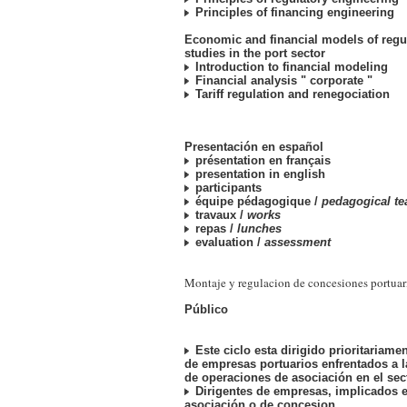
Principles of financing engineering
Economic and financial models of regul
studies in the port sector
Introduction to financial modeling
Financial analysis " corporate "
Tariff regulation and renegociation
Presentación en español
présentation en français
presentation in english
participants
équipe pédagogique /
pedagogical t
travaux /
works
repas /
lunches
evaluation /
assessment
Montaje y regulacion de concesiones portuar
Público
Este ciclo esta dirigido prioritariame
de empresas portuarios enfrentados a 
de operaciones de asociación en el sect
Dirigentes de empresas, implicados 
asociación o de concesion.