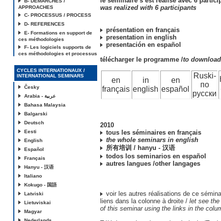
le séminaire s’est réalisé avec 6 partici
B- DEMARCHES /
was realized with 6 participants
APPROACHES
C- PROCESSUS / PROCESS
D- REFERENCES
présentation en français
E- Formations en support de
presentation in english
ces méthodologies
presentación en español
F- Les logiciels supports de
ces méthodologies et processus
télécharger le programme /
to downloa
CYCLES INTERNATIONAUX /
Ruski-
INTERNATIONAL SEMINARS
en
in
en
по
Česky
français
english
español
русски
Arabia - عربية
Bahasa Malaysia
Balgarski
Deutsch
2010
Eesti
tous les séminaires en français
the whole seminars in english
English
所有培训 / hanyu - 汉语
Español
todos los seminarios en español
Français
autres langues /other langages
Hanyu - 汉语
Italiano
Kokugo - 国語
voir les autres réalisations de ce séminai
Latviski
liens dans la colonne à droite /
let see the
Lietuviskai
of this seminar using the links in the colu
Magyar
Nederlands