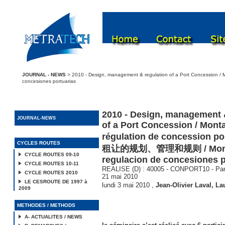
JOURNAL - NEWS
> 2010 - Design, management & regulation of a Port Concessio
concesiones portuarias
2010 - Design, management 
JOURNAL-NEWS
of a Port Concession / Mont
régulation de concession po
CYCLES ROUTES
租让的规划、管理和规则 / Monta
CYCLE ROUTES 09-10
regulacion de concesiones p
CYCLE ROUTES 10-11
REALISE (D) : 40005 - CONPORT10 - Pari
CYCLE ROUTES 2010
21 mai 2010
LE CESROUTE DE 1997 à
lundi 3 mai 2010
,
Jean-Olivier Laval
,
Lau
2009
METHODES / METHODS
A- ACTUALITES / NEWS