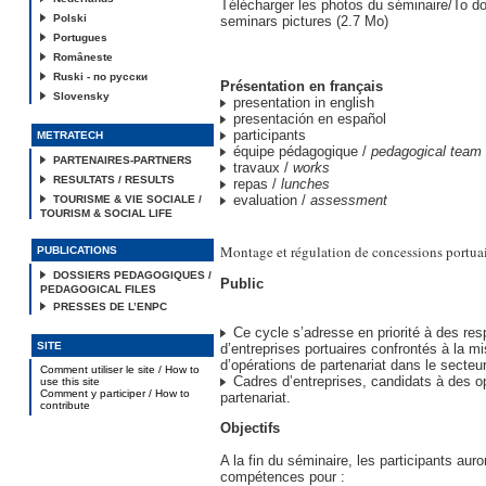
Télécharger les photos du séminaire/To d
Polski
seminars pictures (2.7 Mo)
Portugues
Româneste
Ruski - по русски
Présentation en français
Slovensky
presentation in english
presentación en español
participants
METRATECH
équipe pédagogique /
pedagogical team
PARTENAIRES-PARTNERS
travaux /
works
RESULTATS / RESULTS
repas /
lunches
evaluation /
assessment
TOURISME & VIE SOCIALE /
TOURISM & SOCIAL LIFE
Montage et régulation de concessions portua
PUBLICATIONS
DOSSIERS PEDAGOGIQUES /
Public
PEDAGOGICAL FILES
PRESSES DE L’ENPC
Ce cycle s’adresse en priorité à des re
SITE
d’entreprises portuaires confrontés à la m
d’opérations de partenariat dans le secteur
Comment utiliser le site / How to
Cadres d’entreprises, candidats à des o
use this site
Comment y participer / How to
partenariat.
contribute
Objectifs
A la fin du séminaire, les participants auro
compétences pour :