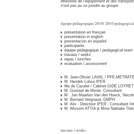
Ministère de l’équipement et des transpo
n’ont pas pu se joindre au groupe
équipe pédagogique 2010/ 2010 pedagogica
présentation en français
presentation in english
presentación en español
participants
équipe pédagogique /
pedagogical team
travaux /
works
repas /
lunches
evaluation /
assessment
M. Jean-Olivier LAVAL / PFE-METRAT
M. Hendrik Lohse IPER
Me de Cazalet / Cabinet GIDE LOYR
M. Gustaaf de Monie, Consultant
M . Jan Maarten Van den Hoeck, Neco
M. Bernard Vergnaud, GMPH
M. Alix - Directeur IPER - Consultant In
M. Wissem ATTIA & Mme Nathalie Thé
travaux / works