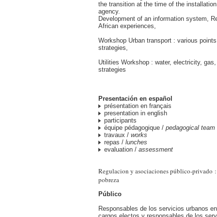
the transition at the time of the installatio
agency.
Development of an information system, R
African experiences,
Workshop Urban transport : various points
strategies,
Utilities Workshop : water, electricity, gas
strategies
Presentación en español
présentation en français
presentation in english
participants
équipe pédagogique /
pedagogical team
travaux /
works
repas /
lunches
evaluation /
assessment
Regulacion y asociaciones público-privado : 
pobreza
Público
Responsables de los servicios urbanos en 
cargos electos y responsables de los serv