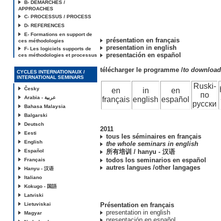
B- DEMARCHES /
APPROACHES
C- PROCESSUS / PROCESS
D- REFERENCES
E- Formations en support de
présentation en français
ces méthodologies
presentation in english
F- Les logiciels supports de
presentación en español
ces méthodologies et processus
télécharger le programme /
to downloa
CYCLES INTERNATIONAUX /
INTERNATIONAL SEMINARS
Ruski-
Česky
en
in
en
по
Arabia - عربية
français
english
español
русски
Bahasa Malaysia
Balgarski
Deutsch
2011
Eesti
tous les séminaires en français
English
the whole seminars in english
Español
所有培训 / hanyu - 汉语
todos los seminarios en español
Français
autres langues /other langages
Hanyu - 汉语
Italiano
Kokugo - 国語
Latviski
Lietuviskai
Présentation en français
presentation in english
Magyar
presentación en español