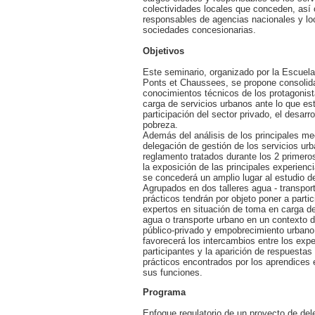
colectividades locales que conceden, así
responsables de agencias nacionales y lo
sociedades concesionarias.
Objetivos
Este seminario, organizado por la Escuel
Ponts et Chaussees, se propone consolida
conocimientos técnicos de los protagonist
carga de servicios urbanos ante lo que est
participación del sector privado, el desarro
pobreza.
Además del análisis de los principales m
delegación de gestión de los servicios urb
reglamento tratados durante los 2 primero
la exposición de las principales experienci
se concederá un amplio lugar al estudio d
Agrupados en dos talleres agua - transpor
prácticos tendrán por objeto poner a parti
expertos en situación de toma en carga de
agua o transporte urbano en un contexto 
público-privado y empobrecimiento urban
favorecerá los intercambios entre los expe
participantes y la aparición de respuesta
prácticos encontrados por los aprendices e
sus funciones.
Programa
Enfoque regulatorio de un proyecto de del