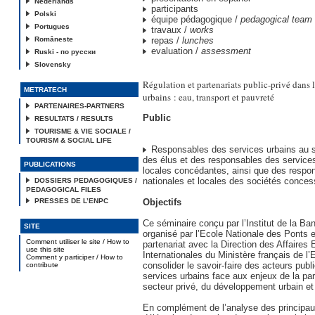
Nederlands
participants
Polski
équipe pédagogique /
pedagogical team
Portugues
travaux /
works
Româneste
repas /
lunches
evaluation /
assessment
Ruski - по русски
Slovensky
Régulation et partenariats public-privé dans l
METRATECH
urbains : eau, transport et pauvreté
PARTENAIRES-PARTNERS
Public
RESULTATS / RESULTS
TOURISME & VIE SOCIALE /
TOURISM & SOCIAL LIFE
Responsables des services urbains au s
des élus et des responsables des services
PUBLICATIONS
locales concédantes, ainsi que des respo
nationales et locales des sociétés conces
DOSSIERS PEDAGOGIQUES /
PEDAGOGICAL FILES
PRESSES DE L’ENPC
Objectifs
Ce séminaire conçu par l’Institut de la Ba
SITE
organisé par l’Ecole Nationale des Ponts
Comment utiliser le site / How to
partenariat avec la Direction des Affaire
use this site
Internationales du Ministère français de l
Comment y participer / How to
consolider le savoir-faire des acteurs pub
contribute
services urbains face aux enjeux de la par
secteur privé, du développement urbain et
En complément de l’analyse des princip