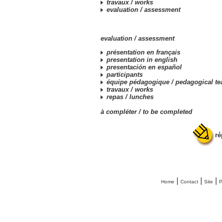
travaux /
works
evaluation /
assessment
evaluation /
assessment
présentation en français
presentation in english
presentación en español
participants
équipe pédagogique /
pedagogical t
travaux /
works
repas /
lunches
à compléter /
to be completed
ré
|
|
|
Home
Contact
Site
P