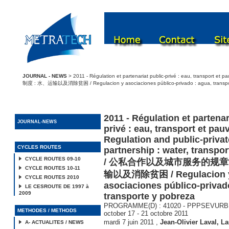
JOURNAL - NEWS
> 2011 - Régulation et partenariat public-privé : eau, transport
制度 : 水、运输以及消除贫困 / Regulacion y asociaciones público-privado : agua, transpo
2011 - Régulation et partenar
JOURNAL-NEWS
privé : eau, transport et pauv
Regulation and public-privat
CYCLES ROUTES
partnership : water, transpo
CYCLE ROUTES 09-10
/ 公私合作以及城市服务的规章制
CYCLE ROUTES 10-11
输以及消除贫困 / Regulacion 
CYCLE ROUTES 2010
asociaciones público-privad
LE CESROUTE DE 1997 à
2009
transporte y pobreza
PROGRAMME(D) : 41020 - PPPSEVURB11 
METHODES / METHODS
october 17 - 21 octobre 2011
mardi 7 juin 2011
,
Jean-Olivier Laval
,
La
A- ACTUALITES / NEWS