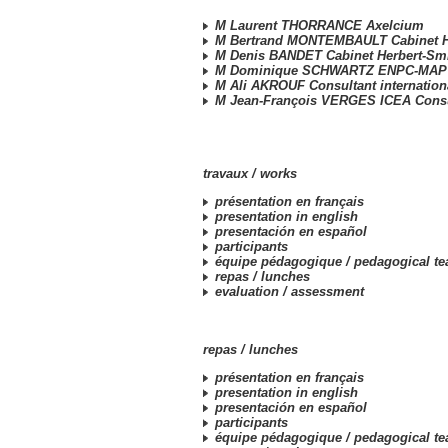
M Laurent THORRANCE Axelcium
M Bertrand MONTEMBAULT Cabinet H
M Denis BANDET Cabinet Herbert-Sm
M Dominique SCHWARTZ ENPC-MAP
M Ali AKROUF Consultant internation
M Jean-François VERGES ICEA Consu
travaux /
works
présentation en français
presentation in english
presentación en español
participants
équipe pédagogique /
pedagogical t
repas /
lunches
evaluation /
assessment
repas /
lunches
présentation en français
presentation in english
presentación en español
participants
équipe pédagogique /
pedagogical t