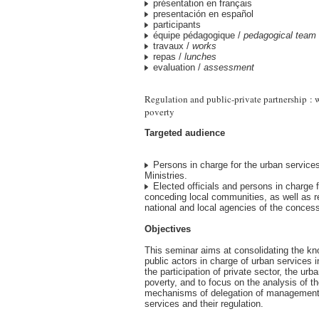
présentation en français
presentación en español
participants
équipe pédagogique /
pedagogical team
travaux /
works
repas /
lunches
evaluation /
assessment
Regulation and public-private partnership : w
poverty
Targeted audience
Persons in charge for the urban services
Ministries.
Elected officials and persons in charge f
conceding local communities, as well as r
national and local agencies of the conce
Objectives
This seminar aims at consolidating the kn
public actors in charge of urban services i
the participation of private sector, the u
poverty, and to focus on the analysis of t
mechanisms of delegation of management 
services and their regulation.