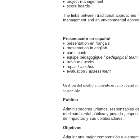
project management,
score boards
The links between traditional approaches f
management and an environmental appro
Presentación en español
présentation en français
presentation in english
participants
équipe pédagogique /
pedagogical team
travaux /
works
repas /
lunches
evaluation /
assessment
Gestión del medio ambiente urbano : residuos
sostenible
Público
Administradores urbanos, responsables de
medioambiental pública y privada ;respon
de impactos y sus colaboradores.
Objetivos
Adquirir una mejor comprensión y elemen