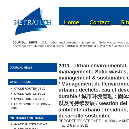
JOURNAL - NEWS
> 2011 - Urban environmental management : Solid wastes, waste w
développement durable / 城市环境管理：固体垃圾,废水管理以及可持续发展 / Gestión del medio amb
2011 - Urban environmental
JOURNAL-NEWS
management : Solid wastes,
management & sustainable 
CYCLES ROUTES
/ Management de l’environn
CYCLE ROUTES 09-10
urbain : déchets, eau et dé
CYCLE ROUTES 10-11
durable / 城市环境管理：
CYCLE ROUTES 2010
以及可持续发展 / Gestión del 
LE CESROUTE DE 1997 à
2009
ambiente urbano : residuos,
desarrollo sostenible
METHODES / METHODS
REPORTE/POSTPONED : 41004 - MANENV
A- ACTUALITES / NEWS
may 2-6 mai 2011