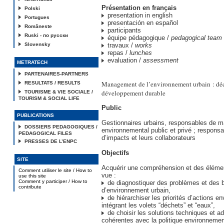
Présentation en français
Polski
presentation in english
Portugues
presentación en español
Româneste
participants
Ruski - по русски
équipe pédagogique /
pedagogical team
Slovensky
travaux /
works
repas /
lunches
evaluation /
assessment
METRATECH
PARTENAIRES-PARTNERS
Management de l’environnement urbain : déc
RESULTATS / RESULTS
développement durable
TOURISME & VIE SOCIALE /
TOURISM & SOCIAL LIFE
Public
PUBLICATIONS
Gestionnaires urbains, responsables de
DOSSIERS PEDAGOGIQUES /
environnemental public et privé ; respons
PEDAGOGICAL FILES
d’impacts et leurs collaborateurs
PRESSES DE L’ENPC
Objectifs
SITE
Acquérir une compréhension et des élém
Comment utiliser le site / How to
vue :
use this site
Comment y participer / How to
de diagnostiquer des problèmes et des 
contribute
d’environnement urbain,
de hiérarchiser les priorités d’actions e
intégrant les volets “déchets” et “eaux”,
de choisir les solutions techniques et ad
cohérentes avec la politique environnemen