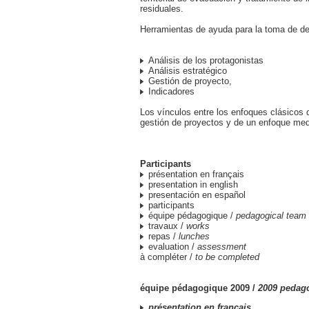
residuales.
Herramientas de ayuda para la toma de de
Análisis de los protagonistas
Análisis estratégico
Gestión de proyecto,
Indicadores
Los vínculos entre los enfoques clásicos 
gestión de proyectos y de un enfoque me
Participants
présentation en français
presentation in english
presentación en español
participants
équipe pédagogique /
pedagogical team
travaux /
works
repas /
lunches
evaluation /
assessment
à compléter /
to be completed
équipe pédagogique 2009 /
2009 pedag
présentation en français