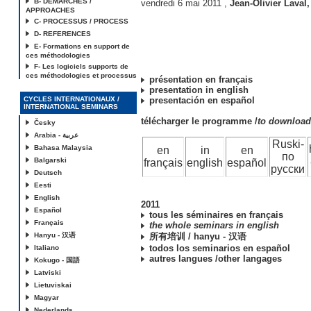
B- DEMARCHES /
vendredi 6 mai 2011
,
Jean-Olivier Laval
APPROACHES
C- PROCESSUS / PROCESS
D- REFERENCES
E- Formations en support de
ces méthodologies
F- Les logiciels supports de
ces méthodologies et processus
présentation en français
presentation in english
CYCLES INTERNATIONAUX /
presentación en español
INTERNATIONAL SEMINARS
télécharger le programme /
to downloa
Česky
Arabia - عربية
Ruski-
Bahasa Malaysia
en
in
en
по
Balgarski
français
english
español
русски
Deutsch
Eesti
English
2011
Español
tous les séminaires en français
Français
the whole seminars in english
Hanyu - 汉语
所有培训 / hanyu - 汉语
todos los seminarios en español
Italiano
autres langues /other langages
Kokugo - 国語
Latviski
Lietuviskai
Magyar
Nederlands