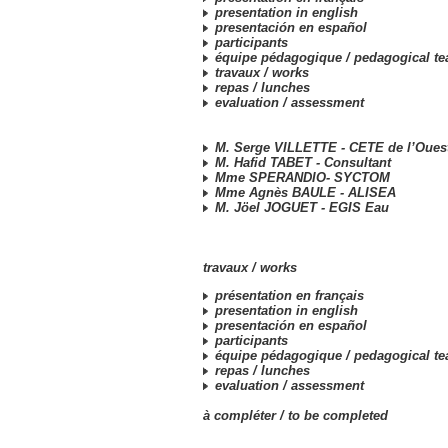
presentation in english
presentación en español
participants
équipe pédagogique /
pedagogical t
travaux /
works
repas /
lunches
evaluation /
assessment
M. Serge VILLETTE - CETE de l’Oues
M. Hafid TABET - Consultant
Mme SPERANDIO- SYCTOM
Mme Agnès BAULE - ALISEA
M. Jöel JOGUET - EGIS Eau
travaux /
works
présentation en français
presentation in english
presentación en español
participants
équipe pédagogique /
pedagogical t
repas /
lunches
evaluation /
assessment
à compléter /
to be completed