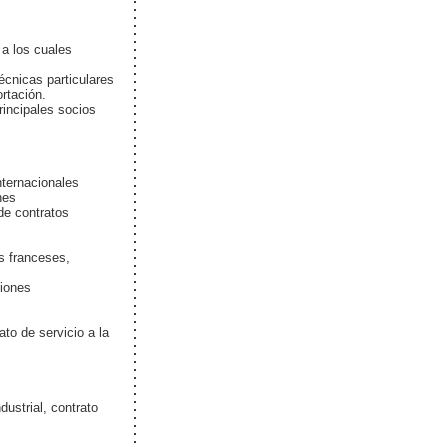
 a los cuales
écnicas particulares
rtación.
rincipales socios
nternacionales
nes
de contratos
s franceses,
ciones
ato de servicio a la
dustrial, contrato