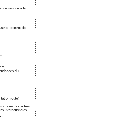
at de service à la
striel, contrat de
és
ers
tendances du
tation route)
ison avec les autres
ons internationales