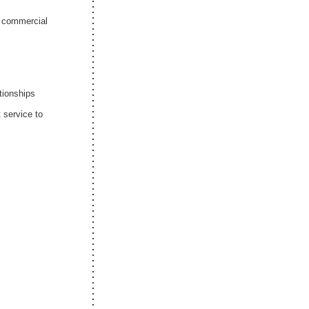
l commercial
ationships
t service to