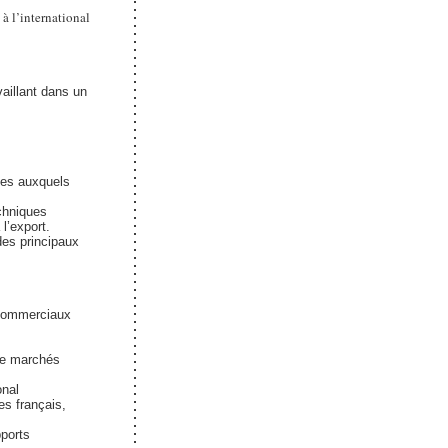
à l’international
vaillant dans un
ces auxquels
chniques
l’export.
des principaux
 commerciaux
de marchés
onal
s français,
pports