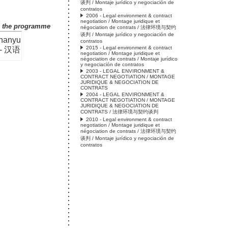
谈判 / Montaje jurídico y negociación de
contratos
2006 - Legal environment & contract
negotiation / Montage juridique et
d the programme
négociation de contrats / 法律环境与契约
谈判 / Montaje jurídico y negociación de
hanyu
contratos
2015 - Legal environment & contract
- 汉语
negotiation / Montage juridique et
négociation de contrats / Montaje jurídico
y negociación de contratos
2003 - LEGAL ENVIRONMENT &
CONTRACT NEGOTIATION / MONTAGE
JURIDIQUE & NEGOCIATION DE
CONTRATS
2004 - LEGAL ENVIRONMENT &
CONTRACT NEGOTIATION / MONTAGE
JURIDIQUE & NEGOCIATION DE
CONTRATS / 法律环境与契约谈判
2010 - Legal environment & contract
negotiation / Montage juridique et
négociation de contrats / 法律环境与契约
谈判 / Montaje jurídico y negociación de
contratos