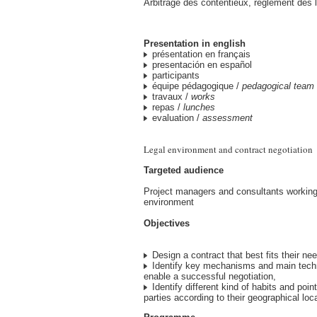
Arbitrage des contentieux, règlement des l
Presentation in english
présentation en français
presentación en español
participants
équipe pédagogique /
pedagogical team
travaux /
works
repas /
lunches
evaluation /
assessment
Legal environment and contract negotiation
Targeted audience
Project managers and consultants working 
environment
Objectives
Design a contract that best fits their ne
Identify key mechanisms and main tech
enable a successful negotiation,
Identify different kind of habits and poin
parties according to their geographical loc