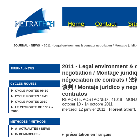
JOURNAL - NEWS
> 2011 - Legal environment & contract negotiation / Montage juri
2011 - Legal environment & 
JOURNAL-NEWS
negotiation / Montage juridi
négociation de contrats
CYCLES ROUTES
谈判 / Montaje jurídico y neg
CYCLE ROUTES 09-10
contratos
CYCLE ROUTES 10-11
REPORTE/POSTPONED : 41018 - MONJUR1
CYCLE ROUTES 2010
october 10 - 14 octobre 2011
LE CESROUTE DE 1997 à
mercredi 12 janvier 2011
,
Florent Streiff
2009
METHODES / METHODS
A- ACTUALITES / NEWS
présentation en français
B- DEMARCHES /