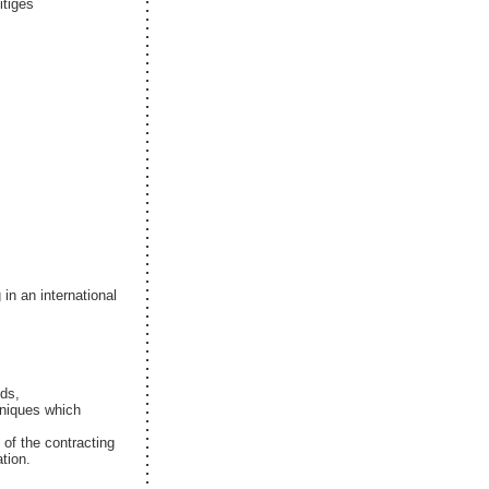
itiges
in an international
eds,
niques which
t of the contracting
ation.