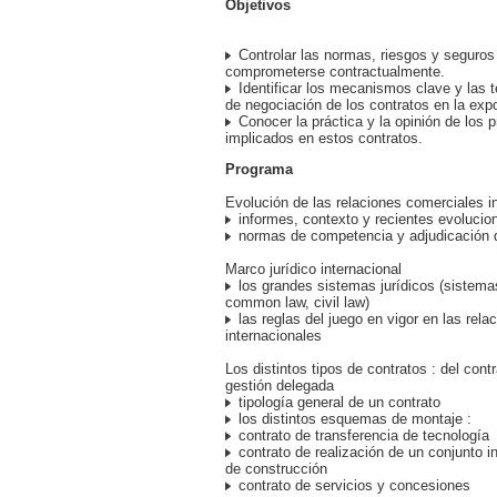
Objetivos
Controlar las normas, riesgos y seguros
comprometerse contractualmente.
Identificar los mecanismos clave y las t
de negociación de los contratos en la expo
Conocer la práctica y la opinión de los p
implicados en estos contratos.
Programa
Evolución de las relaciones comerciales i
informes, contexto y recientes evolucio
normas de competencia y adjudicación 
Marco jurídico internacional
los grandes sistemas jurídicos (sistema
common law, civil law)
las reglas del juego en vigor en las rela
internacionales
Los distintos tipos de contratos : del contr
gestión delegada
tipología general de un contrato
los distintos esquemas de montaje :
contrato de transferencia de tecnología
contrato de realización de un conjunto in
de construcción
contrato de servicios y concesiones