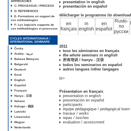
APPROACHES
presentation in english
C- PROCESSUS / PROCESS
presentación en español
D- REFERENCES
télécharger le programme /
to downloa
E- Formations en support de
ces méthodologies
Ruski-
en
in
en
F- Les logiciels supports de
по
français
english
español
ces méthodologies et processus
русски
CYCLES INTERNATIONAUX /
INTERNATIONAL SEMINARS
2011
Česky
tous les séminaires en français
Arabia - عربية
the whole seminars in english
Bahasa Malaysia
所有培训 / hanyu - 汉语
Balgarski
todos los seminarios en español
autres langues /other langages
Deutsch
Eesti
br>
English
Español
Français
Présentation en français
presentation in english
Hanyu - 汉语
presentación en español
Italiano
participants
Kokugo - 国語
équipe pédagogique /
pedagogical team
Latviski
travaux /
works
Lietuviskai
repas /
lunches
evaluation /
assessment
Magyar
Nederlands