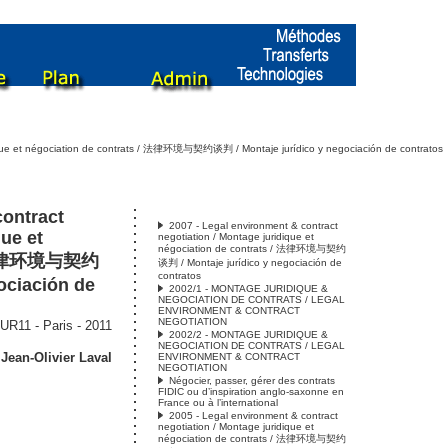
dique et négociation de contrats / 法律环境与契约谈判 / Montaje jurídico y negociación de contratos
contract
2007 - Legal environment & contract
que et
negotiation / Montage juridique et
négociation de contrats / 法律环境与契约
 / 法律环境与契约
谈判 / Montaje jurídico y negociación de
contratos
ociación de
2002/1 - MONTAGE JURIDIQUE &
NEGOCIATION DE CONTRATS / LEGAL
ENVIRONMENT & CONTRACT
NEGOTIATION
1 - Paris - 2011
2002/2 - MONTAGE JURIDIQUE &
NEGOCIATION DE CONTRATS / LEGAL
,
Jean-Olivier Laval
ENVIRONMENT & CONTRACT
NEGOTIATION
Négocier, passer, gérer des contrats
FIDIC ou d’inspiration anglo-saxonne en
France ou à l’international
2005 - Legal environment & contract
negotiation / Montage juridique et
négociation de contrats / 法律环境与契约