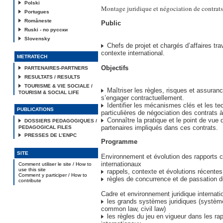
Polski
Montage juridique et négociation de contrats 
Portugues
Româneste
Public
Ruski - по русски
Slovensky
Chefs de projet et chargés d’affaires tra
contexte international.
METRATECH
Objectifs
PARTENAIRES-PARTNERS
RESULTATS / RESULTS
TOURISME & VIE SOCIALE /
Maîtriser les règles, risques et assuran
TOURISM & SOCIAL LIFE
s’engager contractuellement.
Identifier les mécanismes clés et les te
PUBLICATIONS
particulières de négociation des contrats à 
Connaître la pratique et le point de vue 
DOSSIERS PEDAGOGIQUES /
partenaires impliqués dans ces contrats.
PEDAGOGICAL FILES
PRESSES DE L’ENPC
Programme
SITE
Environnement et évolution des rapports
internationaux
Comment utiliser le site / How to
use this site
rappels, contexte et évolutions récentes
Comment y participer / How to
règles de concurrence et de passation 
contribute
Cadre et environnement juridique internati
les grands systèmes juridiques (système
common law, civil law)
les règles du jeu en vigueur dans les ra