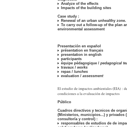
Analyze of the effects
Impacts of the building sites
Case study :
Renewal of an urban unhealthy zone.
To carry out a follow-up of the plan a
environmental assessment
Presentación en español
présentation en français
presentation in english
participants
équipe pédagogique /
pedagogical t
travaux /
works
repas /
lunches
evaluation /
assessment
El estudio de impactos ambientales (EIA) : d
condiciones a la evaluación de impactos
Público
Cuadros directivos y tecnicos de orga
(Ministerios, municipios...) y privados
consultoría y control) :
responsables de estudios de de impa