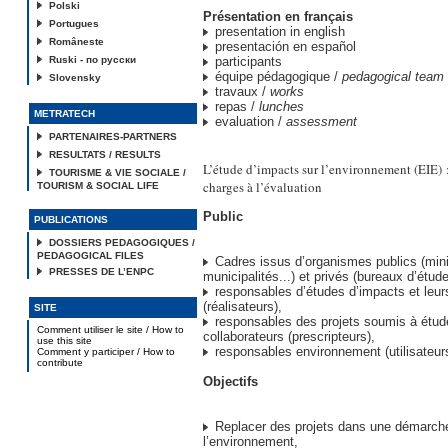
Polski
Présentation en français
Portugues
presentation in english
Româneste
presentación en español
Ruski - по русски
participants
équipe pédagogique /
pedagogical team
Slovensky
travaux /
works
repas /
lunches
METRATECH
evaluation /
assessment
PARTENAIRES-PARTNERS
RESULTATS / RESULTS
L’étude d’impacts sur l’environnement (EIE) :
TOURISME & VIE SOCIALE /
charges à l’évaluation
TOURISM & SOCIAL LIFE
Public
PUBLICATIONS
DOSSIERS PEDAGOGIQUES /
PEDAGOGICAL FILES
Cadres issus d’organismes publics (mini
PRESSES DE L’ENPC
municipalités...) et privés (bureaux d’étude
responsables d’études d’impacts et leur
(réalisateurs),
SITE
responsables des projets soumis à étude
Comment utiliser le site / How to
collaborateurs (prescripteurs),
use this site
responsables environnement (utilisateur
Comment y participer / How to
contribute
Objectifs
Replacer des projets dans une démarch
l’environnement,