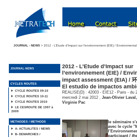
JOURNAL - NEWS
> 2012 - L’Etude d’Impact sur l’environnement (EIE) / Environmen
2012 - L’Etude d’Impact sur
JOURNAL-NEWS
l’environnement (EIE) / Env
impact assessment (EIA) 
CYCLES ROUTES
El estudio de impactos ambi
CYCLE ROUTES 09-10
REALISE(D) : 42003 - EIE12 - Paris - du 
CYCLE ROUTES 10-11
mercredi 2 mai 2012
,
Jean-Olivier Laval
CYCLE ROUTES 2010
Virginie Pac
LE CESROUTE DE 1997 à
2009
le séminaire s’e
METHODES / METHODS
avec le cycle 
A- ACTUALITES / NEWS
l’Environnemen
B- DEMARCHES /
participant /
th