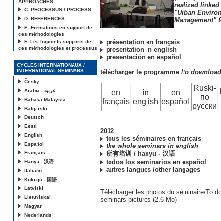
APPROACHES
realized linked
C- PROCESSUS / PROCESS
"Urban Enviro
D- REFERENCES
Management" fo
E- Formations en support de
ces méthodologies
présentation en français
F- Les logiciels supports de
ces méthodologies et processus
presentation in english
presentación en español
CYCLES INTERNATIONAUX /
INTERNATIONAL SEMINARS
télécharger le programme /
to downloa
Česky
Ruski-
Arabia - عربية
en
in
en
по
Bahasa Malaysia
français
english
español
русски
Balgarski
Deutsch
Eesti
2012
English
tous les séminaires en français
Español
the whole seminars in english
Français
所有培训 / hanyu - 汉语
todos los seminarios en español
Hanyu - 汉语
autres langues /other langages
Italiano
Kokugo - 国語
Latviski
Télécharger les photos du séminaire/To d
Lietuviskai
seminars pictures (2.6 Mo)
Magyar
Nederlands