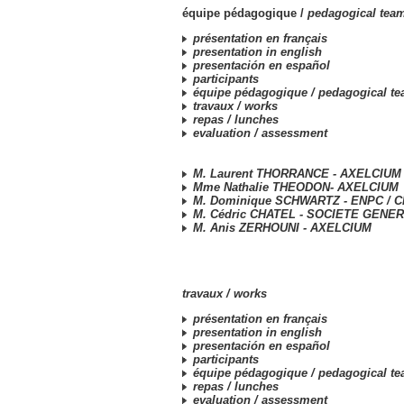
équipe pédagogique /
pedagogical tea
présentation en français
presentation in english
presentación en español
participants
équipe pédagogique /
pedagogical t
travaux /
works
repas /
lunches
evaluation /
assessment
M. Laurent THORRANCE - AXELCIUM
Mme Nathalie THEODON- AXELCIUM
M. Dominique SCHWARTZ - ENPC / 
M. Cédric CHATEL - SOCIETE GENE
M. Anis ZERHOUNI - AXELCIUM
travaux /
works
présentation en français
presentation in english
presentación en español
participants
équipe pédagogique /
pedagogical t
repas /
lunches
evaluation /
assessment