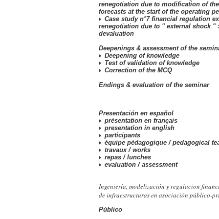
renegotiation due to modification of t
forecasts at the start of the operating p
Case study n°7 financial regulation ex
renegotiation due to " external shock " :
devaluation
Deepenings & assessment of the semin
Deepening of knowledge
Test of validation of knowledge
Correction of the MCQ
Endings & evaluation of the seminar
Presentación en español
présentation en français
presentation in english
participants
équipe pédagogique /
pedagogical t
travaux /
works
repas /
lunches
evaluation /
assessment
Ingeniería, modelización y regulacion financ
de infraestructuras en asociación público-p
Público