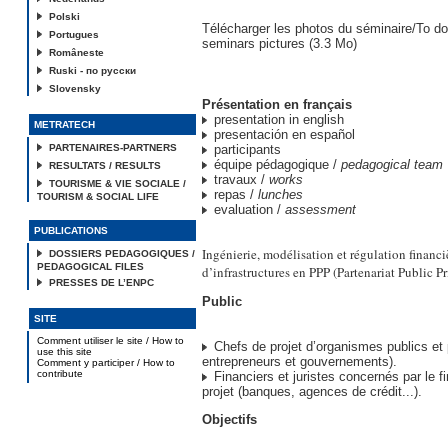
Polski
Télécharger les photos du séminaire/To d
Portugues
seminars pictures (3.3 Mo)
Româneste
Ruski - по русски
Slovensky
Présentation en français
presentation in english
METRATECH
presentación en español
PARTENAIRES-PARTNERS
participants
équipe pédagogique /
pedagogical team
RESULTATS / RESULTS
travaux /
works
TOURISME & VIE SOCIALE /
repas /
lunches
TOURISM & SOCIAL LIFE
evaluation /
assessment
PUBLICATIONS
Ingénierie, modélisation et régulation financi
DOSSIERS PEDAGOGIQUES /
PEDAGOGICAL FILES
d’infrastructures en PPP (Partenariat Public Pr
PRESSES DE L’ENPC
Public
SITE
Comment utiliser le site / How to
Chefs de projet d’organismes publics et 
use this site
entrepreneurs et gouvernements).
Comment y participer / How to
contribute
Financiers et juristes concernés par le 
projet (banques, agences de crédit...).
Objectifs