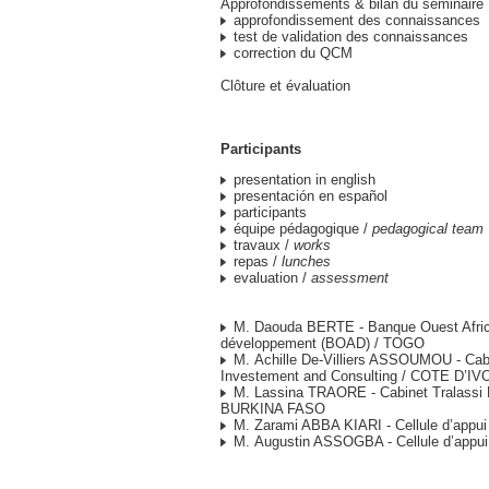
Approfondissements & bilan du séminaire
approfondissement des connaissances
test de validation des connaissances
correction du QCM
Clôture et évaluation
Participants
presentation in english
presentación en español
participants
équipe pédagogique /
pedagogical team
travaux /
works
repas /
lunches
evaluation /
assessment
M. Daouda BERTE - Banque Ouest Afric
développement (BOAD) / TOGO
M. Achille De-Villiers ASSOUMOU - Cab
Investement and Consulting / COTE D’IV
M. Lassina TRAORE - Cabinet Tralassi 
BURKINA FASO
M. Zarami ABBA KIARI - Cellule d’appu
M. Augustin ASSOGBA - Cellule d’appu