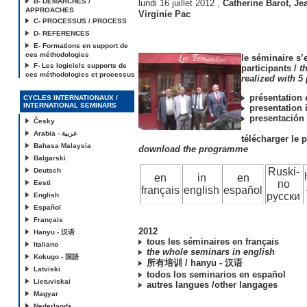
B- DEMARCHES /
lundi 16 juillet 2012
,
Catherine Barot
,
Jea
APPROACHES
Virginie Pac
C- PROCESSUS / PROCESS
D- REFERENCES
E- Formations en support de
ces méthodologies
le séminaire s’e
F- Les logiciels supports de
participants /
t
ces méthodologies et processus
realized with 5 
présentation 
CYCLES INTERNATIONAUX /
INTERNATIONAL SEMINARS
presentation 
presentación
Česky
Arabia - عربية
télécharger le
Bahasa Malaysia
download the programme
Balgarski
Ruski-
Deutsch
en
in
en
по
Eesti
français
english
español
русски
English
Español
Français
2012
Hanyu - 汉语
tous les séminaires en français
Italiano
the whole seminars in english
Kokugo - 国語
所有培训 / hanyu - 汉语
Latviski
todos los seminarios en español
Lietuviskai
autres langues /other langages
Magyar
Nederlands