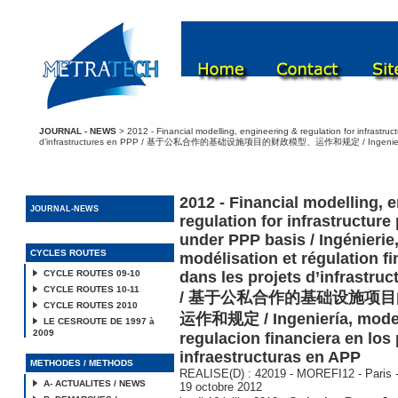
JOURNAL - NEWS
> 2012 - Financial modelling, engineering & regulation for infrastruct
d’infrastructures en PPP / 基于公私合作的基础设施项目的财政模型、运作和规定 / Ingeniería, modeliza
2012 - Financial modelling, 
JOURNAL-NEWS
regulation for infrastructure
under PPP basis / Ingénierie
CYCLES ROUTES
modélisation et régulation f
CYCLE ROUTES 09-10
dans les projets d’infrastru
CYCLE ROUTES 10-11
/ 基于公私合作的基础设施项
CYCLE ROUTES 2010
运作和规定 / Ingeniería, model
LE CESROUTE DE 1997 à
2009
regulacion financiera en los
infraestructuras en APP
METHODES / METHODS
REALISE(D) : 42019 - MOREFI12 - Paris -
A- ACTUALITES / NEWS
19 octobre 2012