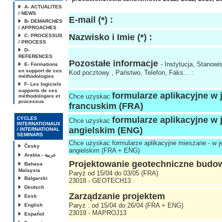
A- ACTUALITES
/ NEWS
E-mail (*) :
B- DEMARCHES
/ APPROACHES
Nazwisko i Imie (*) :
C- PROCESSUS
/ PROCESS
D-
REFERENCES
Pozostałe informacje
- Instytucja, Stanowi
E- Formations
en support de ces
Kod pocztowy , Państwo, Telefon, Faks... :
méthodologies
F- Les logiciels
supports de ces
formularze aplikacyjne w 
Chce uzyskac
méthodologies et
processus
francuskim (FRA)
formularze aplikacyjne w 
CYCLES
Chce uzyskac
INTERNATIONAUX
angielskim (ENG)
/ INTERNATIONAL
SEMINARS
Chce uzyskac formularze aplikacyjne mieszane - w j
Česky
angielskim (FRA + ENG)
Arabia - عربية
Projektowanie geotechniczne budowl
Bahasa
Malaysia
Paryż od 15/04 do 03/05 (FRA)
Balgarski
23018 - GEOTECH13
Deutsch
Zarządzanie projektem
Eesti
Paryż : od 15/04 do 26/04 (FRA + ENG)
English
23019 - MAPROJ13
Español