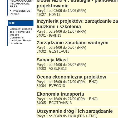
Model HDM 4 : strategia - planowani
PEDAGOGIQUES /
PEDAGOGICAL
projektowanie
FILES
Paryż : od 03/06 do 14/06 (FRA)
PRESSES DE
L’ENPC
42027 - HDM12
Inżynieria projektów: zarządzanie 
SITE
ludzkimi i szkolenia
Comment utiliser le
Paryż : od 24/06 do 12/07 (FRA)
site / How to use
this site
34001 - IGRH13
Comment y
participer / How to
Zarządzanie zasobami wodnymi
contribute
Paryż : od 24/06 do 05/07 (FRA)
34002 - GESTEAU13
Sanacja Miast
Paryż : od 24/06 do 05/07 (FRA)
34003 - ASSURB13
Ocena ekonomiczna projektów
Paryż : od 16/09 do 27/09 (FRA + ENG)
34004 - EVECO13
Ekonomia transportu
Paryż : od 16/09 do 27/09 (FRA + ENG)
34005 - ECOTRANS13
Utrzymanie dróg i ich zarządzanie
Paryż : od 30/09 do 11/10 (FRA + ENG)