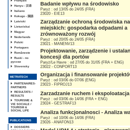
Français
Badanie wpływu na środowisko
Hanyu - 汉语
Paryż : od 13/05 do 24/05 (FRA)
Italiano
23020 - EIE13
Kokugo - 国語
Zarządzanie ochroną środowiska n
Latviski
Lietuviskai
miejskich: gospodarka odpadami a
Magyar
zrównoważony rozwój
Nederlands
Paryż : od 20/05 do 24/05 (FRA)
Polski
23021 - MANENV13
Portugues
Projektowanie, zarządzenie i ustala
Româneste
koncesji dla portów
Ruski - по
русски
Paryż/Le Havre : od 27/05 do 31/05 (FRA + ENG)
23022 - CONPORT13
Slovensky
Organizacja i finansowanie projekt
METRATECH
Paryż : od 03/06 do 07/06 (ENG)
PARTENAIRES-
23023 - FIPROJ13
PARTNERS
RESULTATS /
Zarzadzanie ruchem i ekspoloatacja
RESULTS
Paryż : od 03/06 do 14/06 (FRA + ENG)
TOURISME &
23024 - GESTRAF13
VIE SOCIALE /
TOURISM &
SOCIAL LIFE
Analiza funkcjonalnosci - Analiza w
Paryż : od 10/06 do 14/06 (FRA)
PUBLICATIONS
23026 - ANAFON13
DOSSIERS