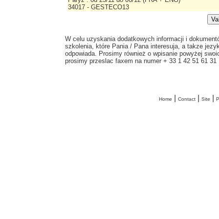
34017 - GESTECO13
W celu uzyskania dodatkowych informacji i dokument
szkolenia, które Pania / Pana interesuja, a takze jezyk
odpowiada. Prosimy również o wpisanie powyżej swoi
prosimy przeslac faxem na numer + 33 1 42 51 61 31
|
|
|
Home
Contact
Site
P