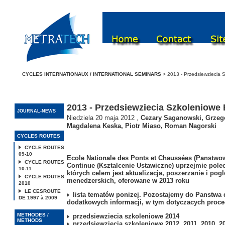
CYCLES INTERNATIONAUX / INTERNATIONAL SEMINARS
> 2013 - Przedsiewziecia
2013 - Przedsiewziecia Szkoleniowe
JOURNAL-NEWS
Niedziela 20 maja 2012
,
Cezary Saganowski
,
Grzeg
Magdalena Keska
,
Piotr Miaso
,
Roman Nagorski
CYCLES ROUTES
CYCLE ROUTES
09-10
Ecole Nationale des Ponts et Chaussées (Panstwo
CYCLE ROUTES
Continue (Ksztalcenie Ustawiczne) uprzejmie pol
10-11
których celem jest aktualizacja, poszerzanie i pog
CYCLE ROUTES
menedzerskich, oferowane w 2013 roku
2010
LE CESROUTE
lista tematów ponizej. Pozostajemy do Panstwa d
DE 1997 à 2009
dodatkowych informacji, w tym dotyczacych proced
METHODES /
przedsiewziecia szkoleniowe 2014
METHODS
przedsiewziecia szkoleniowe 2012, 2011, 2010, 20