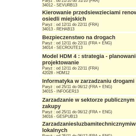
Paryż : od 21/10 do 31/10 (FRA)
34012 - SEVURB13
Kierowanie przedsiewzieciami reno
osiedli miejskich
Paryż : od 12/11 do 22/11 (FRA)
34013 - REHAB13
Bezpieczenstwo na drogach
Paryż : od 12/11 do 22/11 (FRA + ENG)
34014 - SECROUTE13
Model HDM 4 : strategia - planowani
projektowanie
Paryż : od 12/11 do 22/11 (FRA)
42028 - HDM12
Informatyka w zarzadzaniu drogami
Paryż : od 25/11 do 06/12 (FRA + ENG)
34015 - INFOGER13
Zarzadzanie w sektorze publicznym 
zakupy
Paryż : od 25/11 do 06/12 (FRA + ENG)
34016 - GESPUB13
Zarzadzaniesluzbamitechnicznymi
lokalnych
Paryż : od 25/11 do 06/12 (FRA + ENG)