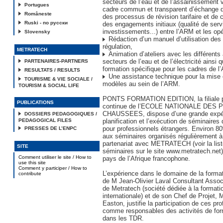
secteurs de l’eau et de l’assainissement v
Portugues
cadre commun et transparent d’échange d’
Româneste
des processus de révision tarifaire et de 
Ruski - по русски
des engagements initiaux (qualité de serv
investissements...) entre l’ARM et les opé
Slovensky
Rédaction d’un manuel d’utilisation de
régulation,
METRATECH
Animation d’ateliers avec les différents
secteurs de l’eau et de l’électricité ainsi
PARTENAIRES-PARTNERS
formation spécifique pour les cadres de l
RESULTATS / RESULTS
Une assistance technique pour la mise 
TOURISME & VIE SOCIALE /
modèles au sein de l’ARM.
TOURISM & SOCIAL LIFE
PONTS FORMATION EDITION, la filiale po
PUBLICATIONS
continue de l’ECOLE NATIONALE DES
CHAUSSEES, dispose d’une grande expér
DOSSIERS PEDAGOGIQUES /
PEDAGOGICAL FILES
planification et l’exécution de séminaires 
pour professionnels étrangers. Environ 8
PRESSES DE L’ENPC
aux séminaires organisés régulièrement à
partenariat avec METRATECH (voir la lis
SITE
séminaires sur le site www.metratech.net
Comment utiliser le site / How to
pays de l’Afrique francophone.
use this site
Comment y participer / How to
L’expérience dans le domaine de la format
contribute
de M Jean-Olivier Laval Consultant Ass
de Metratech (société dédiée à la formati
internationale) et de son Chef de Projet
Easton, justifie la participation de ces pr
comme responsables des activités de for
dans les TDR.