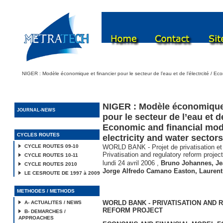
NIGER : Modèle économique et financier pour le secteur de l’eau et de l’électrcité / Eco
NIGER : Modèle économique 
JOURNAL-NEWS
pour le secteur de l’eau et de
Economic and financial mod
CYCLES ROUTES
electricity and water sectors
CYCLE ROUTES 09-10
WORLD BANK - Projet de privatisation et 
Privatisation and regulatory reform project
CYCLE ROUTES 10-11
lundi 24 avril 2006
,
Bruno Johannes
,
Je
CYCLE ROUTES 2010
Jorge Alfredo Camano Easton
,
Laurent
LE CESROUTE DE 1997 à 2009
METHODES / METHODS
WORLD BANK - PRIVATISATION AND
A- ACTUALITES / NEWS
REFORM PROJECT
B- DEMARCHES /
APPROACHES