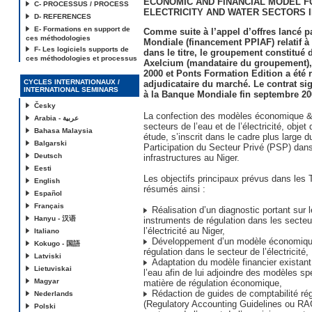
ECONOMIC AND FINANCIAL MODEL F
C- PROCESSUS / PROCESS
ELECTRICITY AND WATER SECTORS I
D- REFERENCES
E- Formations en support de
Comme suite à l’appel d’offres lancé p
ces méthodologies
Mondiale (financement PPIAF) relatif à 
F- Les logiciels supports de
dans le titre, le groupement constitué 
ces méthodologies et processus
Axelcium (mandataire du groupement),
2000 et Ponts Formation Edition a été
CYCLES INTERNATIONAUX /
adjudicataire du marché. Le contrat si
INTERNATIONAL SEMINARS
à la Banque Mondiale fin septembre 20
Česky
La confection des modèles économique & 
Arabia - عربية
secteurs de l’eau et de l’électricité, objet
Bahasa Malaysia
étude, s’inscrit dans le cadre plus large
Balgarski
Participation du Secteur Privé (PSP) dans 
Deutsch
infrastructures au Niger.
Eesti
Les objectifs principaux prévus dans les
English
résumés ainsi :
Español
Français
Réalisation d’un diagnostic portant sur l
Hanyu - 汉语
instruments de régulation dans les secteu
l’électricité au Niger,
Italiano
Développement d’un modèle économique
Kokugo - 国語
régulation dans le secteur de l’électricité,
Latviski
Adaptation du modèle financier existant
Lietuviskai
l’eau afin de lui adjoindre des modèles sp
Magyar
matière de régulation économique,
Rédaction de guides de comptabilité rég
Nederlands
(Regulatory Accounting Guidelines ou RA
Polski