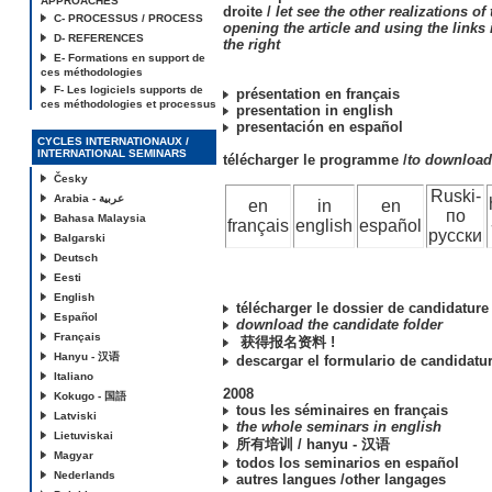
APPROACHES
droite /
let see the other realizations of
C- PROCESSUS / PROCESS
opening the article and using the links
D- REFERENCES
the right
E- Formations en support de
ces méthodologies
F- Les logiciels supports de
présentation en français
ces méthodologies et processus
presentation in english
presentación en español
CYCLES INTERNATIONAUX /
INTERNATIONAL SEMINARS
télécharger le programme /
to downloa
Česky
Ruski-
Arabia - عربية
en
in
en
по
Bahasa Malaysia
français
english
español
русски
Balgarski
Deutsch
Eesti
English
télécharger le dossier de candidature
Español
download the candidate folder
Français
获得报名资料 !
Hanyu - 汉语
descargar el formulario de candidatu
Italiano
2008
Kokugo - 国語
tous les séminaires en français
Latviski
the whole seminars in english
Lietuviskai
所有培训 / hanyu - 汉语
Magyar
todos los seminarios en español
Nederlands
autres langues /other langages