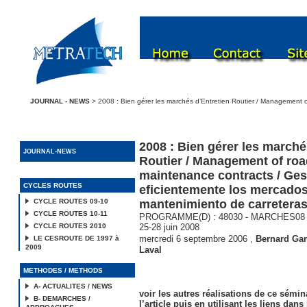
JOURNAL - NEWS
> 2008 : Bien gérer les marchés d’Entretien Routier / Management 
2008 : Bien gérer les marché
JOURNAL-NEWS
Routier / Management of roa
maintenance contracts / Ges
CYCLES ROUTES
eficientemente los mercado
CYCLE ROUTES 09-10
mantenimiento de carretera
CYCLE ROUTES 10-11
PROGRAMME(D) : 48030 - MARCHES08 - P
CYCLE ROUTES 2010
25-28 juin 2008
mercredi 6 septembre 2006
,
Bernard Ga
LE CESROUTE DE 1997 à
2009
Laval
METHODES / METHODS
A- ACTUALITES / NEWS
voir les autres réalisations de ce sémin
B- DEMARCHES /
l’article puis en utilisant les liens dans