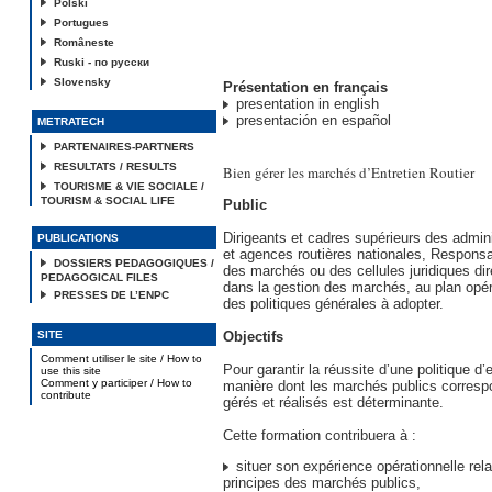
Polski
Portugues
Româneste
Ruski - по русски
Slovensky
Présentation en français
presentation in english
presentación en español
METRATECH
PARTENAIRES-PARTNERS
RESULTATS / RESULTS
Bien gérer les marchés d’Entretien Routier
TOURISME & VIE SOCIALE /
TOURISM & SOCIAL LIFE
Public
Dirigeants et cadres supérieurs des admini
PUBLICATIONS
et agences routières nationales, Responsa
DOSSIERS PEDAGOGIQUES /
des marchés ou des cellules juridiques di
PEDAGOGICAL FILES
dans la gestion des marchés, au plan opér
PRESSES DE L’ENPC
des politiques générales à adopter.
SITE
Objectifs
Comment utiliser le site / How to
Pour garantir la réussite d’une politique d’en
use this site
Comment y participer / How to
manière dont les marchés publics corresp
contribute
gérés et réalisés est déterminante.
Cette formation contribuera à :
situer son expérience opérationnelle rel
principes des marchés publics,