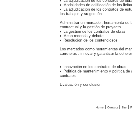
La adjudicación de los contratos de obr
Modalidades de calificación de los licit
La adjudicación de los contratos de estu
los trabajos y su gestión
Administrar un mercado : herramienta de l
contractual y la gestión de proyecto
La gestión de los contratos de obras
Mesa redonda y debate
Resolucion de los contenciosos
Los mercados como herramientas del man
carreteras : innovar y garantizar la cohere
Innovación en los contratos de obras
Política de mantenimiento y política de 
contratos
Evaluación y conclusión
|
|
|
Home
Contact
Site
P