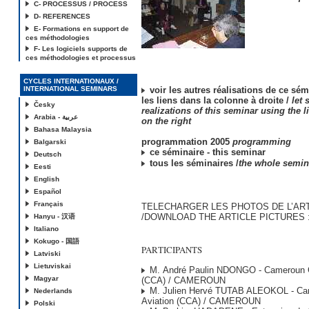
C- PROCESSUS / PROCESS
D- REFERENCES
E- Formations en support de
ces méthodologies
F- Les logiciels supports de
ces méthodologies et processus
CYCLES INTERNATIONAUX /
INTERNATIONAL SEMINARS
voir les autres réalisations de ce sémi
les liens dans la colonne à droite /
let 
Česky
realizations of this seminar using the 
Arabia - عربية
on the right
Bahasa Malaysia
programmation 2005
programming
Balgarski
ce séminaire - this seminar
Deutsch
tous les séminaires /
the whole semin
Eesti
English
Español
Français
TELECHARGER LES PHOTOS DE L’AR
/DOWNLOAD THE ARTICLE PICTURES :
Hanyu - 汉语
Italiano
Kokugo - 国語
PARTICIPANTS
Latviski
Lietuviskai
M. André Paulin NDONGO - Cameroun Ci
Magyar
(CCA) / CAMEROUN
M. Julien Hervé TUTAB ALEOKOL - Cam
Nederlands
Aviation (CCA) / CAMEROUN
Polski