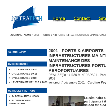
JOURNAL - NEWS
> 2001 - PORTS & AIRPORTS INFRASTRUCTURES MAINTENAN
2001 - PORTS & AIRPORTS
JOURNAL-NEWS
INFRASTRUCTURES MAINT
MAINTENANCE DES
CYCLES ROUTES
INFRASTRUCTURES PORTU
CYCLE ROUTES 09-10
AEROPORTUAIRES
CYCLE ROUTES 10-11
REALISE(D) : 41330 MINFRAPA01 - Paris 
CYCLE ROUTES 2010
2001
vendredi 7 décembre 2001
,
Caroline Pey
LE CESROUTE DE 1997 à 2009
METHODES / METHODS
A- ACTUALITES / NEWS
Le séminaire a 
B- DEMARCHES /
participants /
t
APPROACHES
helded for 5 pa