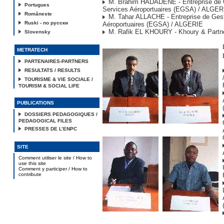
M. Brahim HADADENE - Entreprise de 
Portugues
Services Aéroportuaires (EGSA) / ALGER
Româneste
M. Tahar ALLACHE - Entreprise de Gest
Ruski - по русски
Aéroportuaires (EGSA) / ALGERIE
M. Rafik EL KHOURY - Khoury & Partn
Slovensky
METRATECH
PARTENAIRES-PARTNERS
RESULTATS / RESULTS
TOURISME & VIE SOCIALE /
TOURISM & SOCIAL LIFE
PUBLICATIONS
DOSSIERS PEDAGOGIQUES /
PEDAGOGICAL FILES
PRESSES DE L’ENPC
SITE
Comment utiliser le site / How to
use this site
Comment y participer / How to
contribute