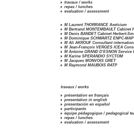
travaux /
works
repas /
lunches
evaluation /
assessment
M Laurent THORRANCE Axelcium
M Bertrand MONTEMBAULT Cabinet H
M Denis BANDET Cabinet Herbert-Sm
M Dominique SCHWARTZ ENPC-MAP
M Ali AKROUF Consultant internation
M Jean-François VERGES ICEA Consu
M Antoine GRAND D’ESNON Service 
M Karine SPERANDIO SYCTOM
M Jacques MONVOIS GRET
M Raymond MAUBOIS RATP
travaux /
works
présentation en français
presentation in english
presentación en español
participants
équipe pédagogique /
pedagogical t
repas /
lunches
evaluation /
assessment