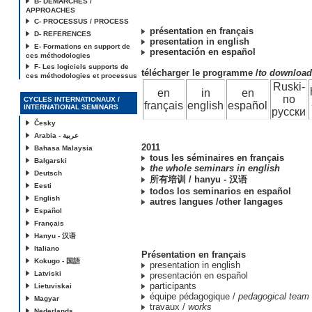
B- DEMARCHES /
APPROACHES
C- PROCESSUS / PROCESS
présentation en français
D- REFERENCES
presentation in english
E- Formations en support de
presentación en español
ces méthodologies
F- Les logiciels supports de
télécharger le programme /
to downloa
ces méthodologies et processus
Ruski-
en
in
en
по
CYCLES INTERNATIONAUX /
français
english
español
INTERNATIONAL SEMINARS
русски
Česky
Arabia - عربية
2011
Bahasa Malaysia
tous les séminaires en français
Balgarski
the whole seminars in english
Deutsch
所有培训 / hanyu - 汉语
Eesti
todos los seminarios en español
English
autres langues /other langages
Español
Français
Hanyu - 汉语
Italiano
Présentation en français
Kokugo - 国語
presentation in english
Latviski
presentación en español
participants
Lietuviskai
équipe pédagogique /
pedagogical team
Magyar
travaux /
works
Nederlands