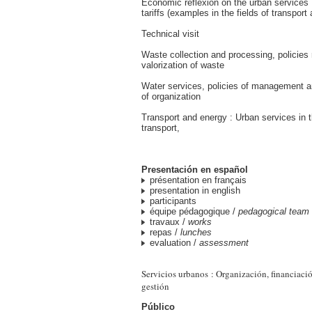
Economic reflexion on the urban services : 
tariffs (examples in the fields of transport
Technical visit
Waste collection and processing, policies 
valorization of waste
Water services, policies of management a
of organization
Transport and energy : Urban services in 
transport,
Presentación en español
présentation en français
presentation in english
participants
équipe pédagogique /
pedagogical team
travaux /
works
repas /
lunches
evaluation /
assessment
Servicios urbanos : Organización, financiación
gestión
Público