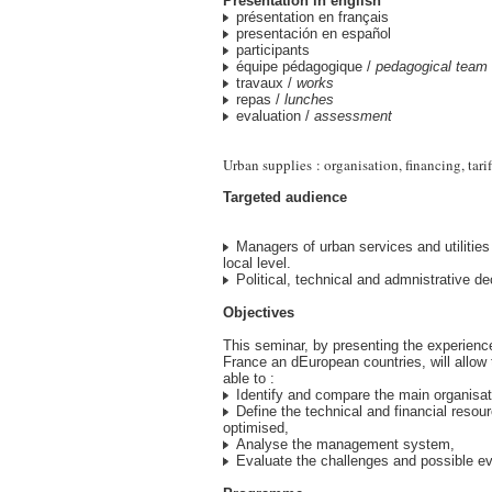
Presentation in english
présentation en français
presentación en español
participants
équipe pédagogique /
pedagogical team
travaux /
works
repas /
lunches
evaluation /
assessment
Urban supplies : organisation, financing, tar
Targeted audience
Managers of urban services and utilities 
local level.
Political, technical and admnistrative d
Objectives
This seminar, by presenting the experience
France an dEuropean countries, will allow 
able to :
Identify and compare the main organisa
Define the technical and financial resou
optimised,
Analyse the management system,
Evaluate the challenges and possible ev