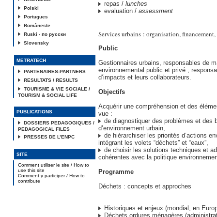
repas /
lunches
Polski
evaluation /
assessment
Portugues
Româneste
Services urbains : organisation, financement, 
Ruski - по русски
Slovensky
Public
METRATECH
Gestionnaires urbains, responsables de
environnemental public et privé ; respons
PARTENAIRES-PARTNERS
d’impacts et leurs collaborateurs.
RESULTATS / RESULTS
TOURISME & VIE SOCIALE /
Objectifs
TOURISM & SOCIAL LIFE
Acquérir une compréhension et des élém
PUBLICATIONS
vue :
de diagnostiquer des problèmes et des 
DOSSIERS PEDAGOGIQUES /
d’environnement urbain,
PEDAGOGICAL FILES
de hiérarchiser les priorités d’actions e
PRESSES DE L’ENPC
intégrant les volets “déchets” et “eaux”,
de choisir les solutions techniques et ad
SITE
cohérentes avec la politique environnemen
Comment utiliser le site / How to
use this site
Programme
Comment y participer / How to
contribute
Déchets : concepts et approches
Historiques et enjeux (mondial, en Euro
Déchets ordures ménagères (administratif