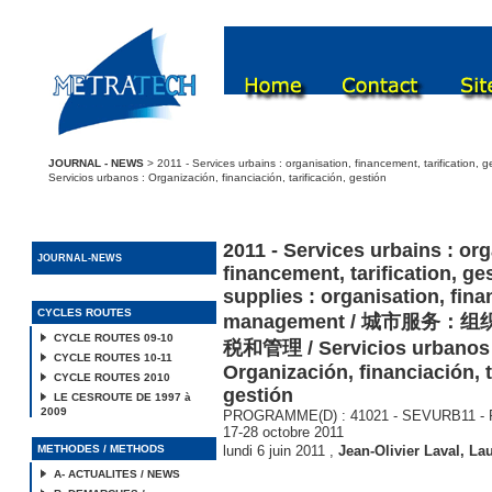
JOURNAL - NEWS
> 2011 - Services urbains : organisation, financement, tarifica
Servicios urbanos : Organización, financiación, tarificación, gestión
2011 - Services urbains : org
JOURNAL-NEWS
financement, tarification, ge
supplies : organisation, finan
CYCLES ROUTES
management / 城市服务
CYCLE ROUTES 09-10
税和管理 / Servicios urbanos 
CYCLE ROUTES 10-11
Organización, financiación, t
CYCLE ROUTES 2010
gestión
LE CESROUTE DE 1997 à
2009
PROGRAMME(D) : 41021 - SEVURB11 - Pa
17-28 octobre 2011
METHODES / METHODS
lundi 6 juin 2011
,
Jean-Olivier Laval
,
Lau
A- ACTUALITES / NEWS