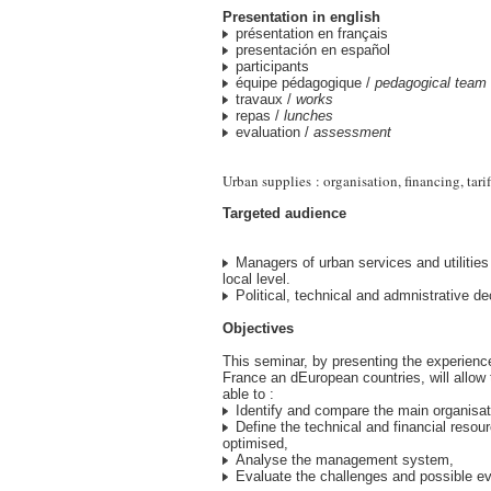
Presentation in english
présentation en français
presentación en español
participants
équipe pédagogique /
pedagogical team
travaux /
works
repas /
lunches
evaluation /
assessment
Urban supplies : organisation, financing, tar
Targeted audience
Managers of urban services and utilities 
local level.
Political, technical and admnistrative d
Objectives
This seminar, by presenting the experience
France an dEuropean countries, will allow 
able to :
Identify and compare the main organisa
Define the technical and financial resou
optimised,
Analyse the management system,
Evaluate the challenges and possible ev