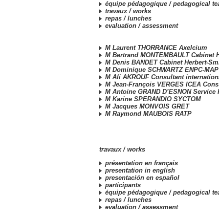
équipe pédagogique /
pedagogical t
travaux /
works
repas /
lunches
evaluation /
assessment
M Laurent THORRANCE Axelcium
M Bertrand MONTEMBAULT Cabinet H
M Denis BANDET Cabinet Herbert-Sm
M Dominique SCHWARTZ ENPC-MAP
M Ali AKROUF Consultant internation
M Jean-François VERGES ICEA Consu
M Antoine GRAND D’ESNON Service 
M Karine SPERANDIO SYCTOM
M Jacques MONVOIS GRET
M Raymond MAUBOIS RATP
travaux /
works
présentation en français
presentation in english
presentación en español
participants
équipe pédagogique /
pedagogical t
repas /
lunches
evaluation /
assessment