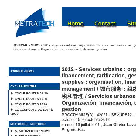
JOURNAL - NEWS
> 2012 - Services urbains : organisation, financement, tarifica
Servicios urbanos : Organización, financiación, tarificación, gestión
2012 - Services urbains : org
JOURNAL-NEWS
financement, tarification, ge
supplies : organisation, finan
CYCLES ROUTES
management / 城市服务
CYCLE ROUTES 09-10
税和管理 / Servicios urbanos 
CYCLE ROUTES 10-11
Organización, financiación, t
CYCLE ROUTES 2010
gestión
LE CESROUTE DE 1997 à
2009
PROGRAMME(D) : 42021 - SEVURB12 - Pa
october 15-26 octobre 2012
METHODES / METHODS
samedi 16 juillet 2011
,
Jean-Olivier Lava
Virginie Pac
A- ACTUALITES / NEWS