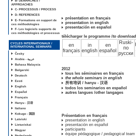
B- DEMARCHES /
APPROACHES
C- PROCESSUS / PROCESS
D- REFERENCES
présentation en français
E- Formations en support de
presentation in english
ces méthodologies
presentación en español
F- Les logiciels supports de
ces méthodologies et processus
télécharger le programme /
to downloa
Ruski-
CYCLES INTERNATIONAUX /
en
in
en
INTERNATIONAL SEMINARS
по
français
english
español
русски
Česky
Arabia - عربية
Bahasa Malaysia
2012
Balgarski
tous les séminaires en français
Deutsch
the whole seminars in english
Eesti
所有培训 / hanyu - 汉语
English
todos los seminarios en español
Español
autres langues /other langages
Français
Hanyu - 汉语
Italiano
Kokugo - 国語
Présentation en français
Latviski
presentation in english
presentación en español
Lietuviskai
participants
Magyar
équipe pédagogique /
pedagogical team
Nederlands