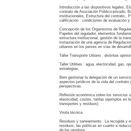
Introducción a las dispositivos legales, El
contrato de Asociación Público-privado, 
institucionales, Estructura del contrato,, 
calificación : condiciones de evaluación y 
Concepción de los Organismos de Regula
Papeles del regulador, elementos fundame
estructura institucional, gestión de la tran
instauración de una agencia de Regulacion
urbanos en los países en vías de desarrol
Taller Transporte Urbano : distintas opinio
Taller Utilities : agua, electricidad, gas, o
estrategias,
Bien gestionar la delegación de un servicio
aspectos jurídicos de la vida del contrato y
perspectivas.
Reflexión económica sobre los servicios u
elasticidad, costes, tarifas (ejemplos en l
transportes y residuos)
Visita técnica
Residuos y saneamiento : La recogida y el
residuos, las políticas en cuanto a reducc
de los residuos