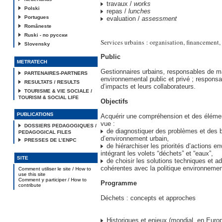
travaux /
works
Polski
repas /
lunches
Portugues
evaluation /
assessment
Româneste
Ruski - по русски
Services urbains : organisation, financement, 
Slovensky
Public
METRATECH
Gestionnaires urbains, responsables de
PARTENAIRES-PARTNERS
environnemental public et privé ; respons
RESULTATS / RESULTS
d’impacts et leurs collaborateurs.
TOURISME & VIE SOCIALE /
TOURISM & SOCIAL LIFE
Objectifs
PUBLICATIONS
Acquérir une compréhension et des élém
vue :
DOSSIERS PEDAGOGIQUES /
de diagnostiquer des problèmes et des 
PEDAGOGICAL FILES
d’environnement urbain,
PRESSES DE L’ENPC
de hiérarchiser les priorités d’actions e
intégrant les volets “déchets” et “eaux”,
SITE
de choisir les solutions techniques et ad
cohérentes avec la politique environnemen
Comment utiliser le site / How to
use this site
Comment y participer / How to
Programme
contribute
Déchets : concepts et approches
Historiques et enjeux (mondial, en Euro