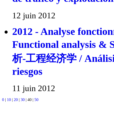
12 juin 2012
2012 - Analyse fonction
Functional analysis &
析-工程经济学 / Análisis f
riesgos
11 juin 2012
0
|
10
|
20
|
30
|
40
|
50