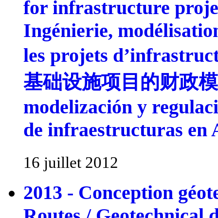
for infrastructure proj
Ingénierie, modélisatio
les projets d’infras
基础设施项目的财政模型、运
modelización y regulaci
de infraestructuras en
16 juillet 2012
2013 - Conception géot
Routes / Geotechnical d