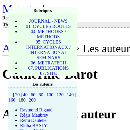
Metratech
Rubriques
Rechercher
JOURNAL - NEWS
01. CYCLES ROUTES
04. METHODES /
METHODS
05. CYCLES
Accueil du site
> Les auteur
INTERNATIONAUX /
INTERNATIONAL
SEMINARS
06. METRATECH
07. PUBLICATIONS
Catherine Barot
07. SITE
Les auteurs
...
|
20
|
40
|
60
|
80
|
100
|
120
|
140
|
160
|
180
|
200
Articles de cet auteur
Raymond Rigaud
Régis Maubrey
Remi Dautelle
Ridha BASLY