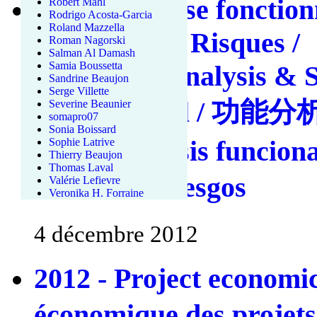
2013 - Analyse fonction
Robert Mahl
Rodrigo Acosta-Garcia
Roland Mazzella
Maîtrise des Risques /
Roman Nagorski
Salman Al Damash
Samia Boussetta
Functional analysis & 
Sandrine Beaujon
Serge Villette
Risk Control / 功
Severine Beaunier
somapro07
Sonia Boissard
济学 / Análisis funciona
Sophie Latrive
Thierry Beaujon
Thomas Laval
control de riesgos
Valérie Lefievre
Veronika H. Forraine
4 décembre 2012
2012 - Project economi
économique des projet