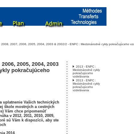
 2008, 2007, 2006, 2005, 2004, 2003 & 2002/2 - ENPC : Medzinárodné cykly pokračujúceho vz
, 2006, 2005, 2004, 2003
2013 - ENPC :
cykly pokračujúceho
Medzinárodné cykly
pokračujúceho
vzdelávania
2013 - ENPC :
Medzinárodné cykly
pokračujúceho
vzdelávania
 a uplatnenie Vašich technických
ej škole mostných a cestných
ées) Vám chce pripomenúť
úka v 2012, 2011, 2010, 2009,
toré sú Vám k dispozícii, aby ste
roch
nia 2014