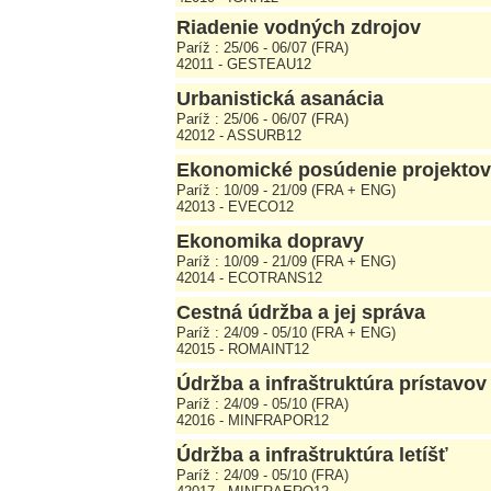
Riadenie vodných zdrojov
Paríž : 25/06 - 06/07 (FRA)
42011 - GESTEAU12
Urbanistická asanácia
Paríž : 25/06 - 06/07 (FRA)
42012 - ASSURB12
Ekonomické posúdenie projektov
Paríž : 10/09 - 21/09 (FRA + ENG)
42013 - EVECO12
Ekonomika dopravy
Paríž : 10/09 - 21/09 (FRA + ENG)
42014 - ECOTRANS12
Cestná údržba a jej správa
Paríž : 24/09 - 05/10 (FRA + ENG)
42015 - ROMAINT12
Údržba a infraštruktúra prístavov
Paríž : 24/09 - 05/10 (FRA)
42016 - MINFRAPOR12
Údržba a infraštruktúra letíšť
Paríž : 24/09 - 05/10 (FRA)