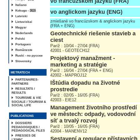
vo francúzskom jazyku (FRA)
Italiano
Kokugo - 国語
vo anglickom jazyku (ENG)
Latviski
zmiešané vo francúzskom & anglickom jazyku
Lietuviskai
(FRA + ENG)
Magyar
Geotechnické riešenie stavieb a
Nederlands
Polski
ciest
Portugues
Paríž : 10/04 - 27/04 (FRA)
Româneste
42001 - GEOTECH12
Ruski - по русски
Projektový manažment -
Slovensky
marketing a stratégie
Paríž : 16/04 - 27/04 (FRA + ENG)
METRATECH
42002 - MAPROJ12
PARTENAIRES-
lŠtúdia dopadu na životné
PARTNERS
prostredie
RESULTATS /
RESULTS
Paríž : 02/05 - 16/05 (FRA)
TOURISME & VIE
42003 - EIE12
SOCIALE / TOURISM &
SOCIAL LIFE
Management životního prostředí
ve městech: odpady, vodovodní
PUBLICATIONS
síť a trvalý rozvoj
DOSSIERS
Paríž : 10/05 - 16/05 (FRA)
PEDAGOGIQUES /
PEDAGOGICAL FILES
42004 - MANENV12
PRESSES DE
Sestavení a regulace přístavních
L’ENPC