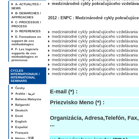
medzinárodné cykly pokračujúceho vzdeláva
A- ACTUALITES /
NEWS
B- DEMARCHES /
APPROACHES
2012 : ENPC : Medzinárodné cykly pokračujúce
C- PROCESSUS /
PROCESS
D- REFERENCES
medzinárodné cykly pokračujúceho vzdelávania
medzinárodné cykly pokračujúceho vzdelávania
E- Formations en
medzinárodné cykly pokračujúceho vzdelávania
support de ces
méthodologies
medzinárodné cykly pokračujúceho vzdelávania
F- Les logiciels
medzinárodné cykly pokračujúceho vzdelávania
supports de ces
medzinárodné cykly pokračujúceho vzdelávania
méthodologies et
medzinárodné cykly pokračujúceho vzdelávania
processus
medzinárodné cykly pokračujúceho vzdelávania
medzinárodné cykly pokračujúceho vzdelávania
CYCLES
medzinárodné cykly pokračujúceho vzdelávania
INTERNATIONAUX /
INTERNATIONAL
SEMINARS
Česky
E-mail (*) :
Arabia - عربية
Bahasa Malaysia
Priezvisko Meno (*) :
Balgarski
Deutsch
Eesti
Organizácia, Adresa,Telefón, Fax,
English
...
Español
Français
Hanyu - 汉语