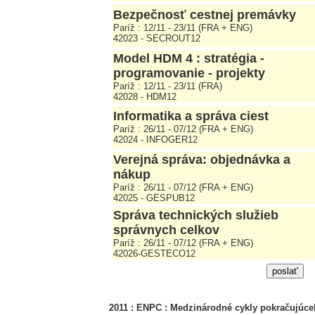
Bezpečnosť cestnej premávky
Paríž : 12/11 - 23/11 (FRA + ENG)
42023 - SECROUT12
Model HDM 4 : stratégia -
programovanie - projekty
Paríž : 12/11 - 23/11 (FRA)
42028 - HDM12
Informatika a správa ciest
Paríž : 26/11 - 07/12 (FRA + ENG)
42024 - INFOGER12
Verejná správa: objednávka a
nákup
Paríž : 26/11 - 07/12 (FRA + ENG)
42025 - GESPUB12
Správa technických služieb
správnych celkov
Paríž : 26/11 - 07/12 (FRA + ENG)
42026-GESTECO12
2011 : ENPC : Medzinárodné cykly pokračujúce