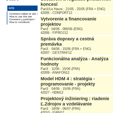
koncesí
SITE
Paríž/Le Havre : 21/05 - 25/05 (FRA + ENG)
42005 - CONPORT12
Comment utiliser le site /
How to use this site
Vytvorenie a financovanie
Comment y participer /
How to contribute
projektov
Paríž : 04/06 - 080/06 (ENG)
42006 - FIPROJ12
Správa dopravy a cestná
premávka
Paríž : 04/06 - 15/06 (FRA + ENG)
42007 - GESTRAF12
Funkcionálna analýza - Analýza
hodnoty
Paríž : 11/06 - 15/06 (FRA)
42009 - ANAFON12
Model HDM 4 : stratégia -
programovanie - projekty
Paríž : 04/06 - 15/06 (FRA)
42027 - HDM12
Projektový inžiniering : riadenie
Ľ.Zdrojov a vzdelávanie
Paríž : 18/06 - 06/07 (FRA)
42010 - IGRH12