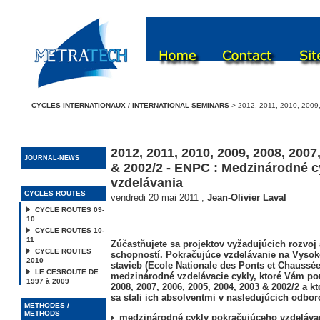
CYCLES INTERNATIONAUX / INTERNATIONAL SEMINARS
> 2012, 2011, 2010, 2009,
2012, 2011, 2010, 2009, 2008, 2007
JOURNAL-NEWS
& 2002/2 - ENPC : Medzinárodné 
vzdelávania
CYCLES ROUTES
vendredi 20 mai 2011
,
Jean-Olivier Laval
CYCLE ROUTES 09-
10
CYCLE ROUTES 10-
11
Zúčastňujete sa projektov vyžadujúcich rozvoj
CYCLE ROUTES
schopností. Pokračujúce vzdelávanie na Vysok
2010
stavieb (Ecole Nationale des Ponts et Chauss
LE CESROUTE DE
medzinárodné vzdelávacie cykly, ktoré Vám pon
1997 à 2009
2008, 2007, 2006, 2005, 2004, 2003 & 2002/2 a k
sa stali ich absolventmi v nasledujúcich odbo
METHODES /
METHODS
medzinárodné cykly pokračujúceho vzdeláva