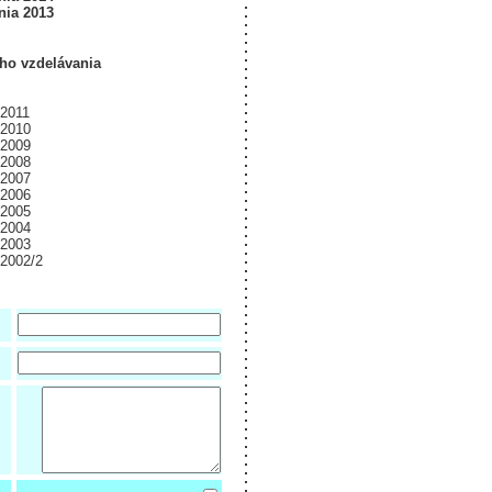
nia 2013
ho vzdelávania
 2011
 2010
 2009
 2008
 2007
 2006
 2005
 2004
 2003
 2002/2