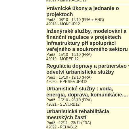
42017 - MINFRAERO12
Právnické úkony a jednanie o
projektoch
Paríž : 08/10 - 12/10 (FRA + ENG)
42018 - MONJUR12
Inženýrské služby, modelování a
finanční regulace v projektech
infrastruktury při spolupráci
veřejného a soukromého sektoru
Paríž : 15/10 - 19/10 (FRA)
42019 - MOREFI12
Regulácia dopravy a partnerstvo 
odvetví urbanistické služby
Paríž : 15/10 - 19/10 (FRA)
42020 - PPPSEVURB12
Urbanistické služby : voda,
energia, doprava, komunikácie,...
Paríž : 15/10 - 26/10 (FRA)
42021 - SEVURB12
Urbanistická rehabilitácia
mestských častí
Paríž : 12/11 - 23/11 (FRA)
42022 - REHAB12